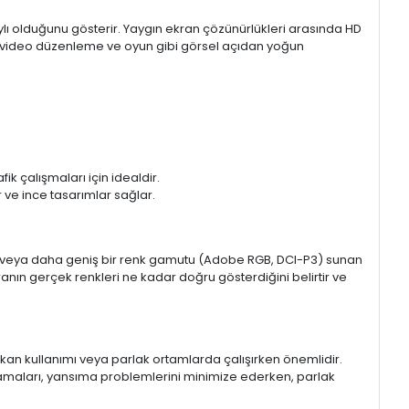
aylı olduğunu gösterir. Yaygın ekran çözünürlükleri arasında HD
mı, video düzenleme ve oyun gibi görsel açıdan yoğun
k çalışmaları için idealdir.
ir ve ince tasarımlar sağlar.
sRGB veya daha geniş bir renk gamutu (Adobe RGB, DCI-P3) sunan
anın gerçek renkleri ne kadar doğru gösterdiğini belirtir ve
 mekan kullanımı veya parlak ortamlarda çalışırken önemlidir.
lamaları, yansıma problemlerini minimize ederken, parlak