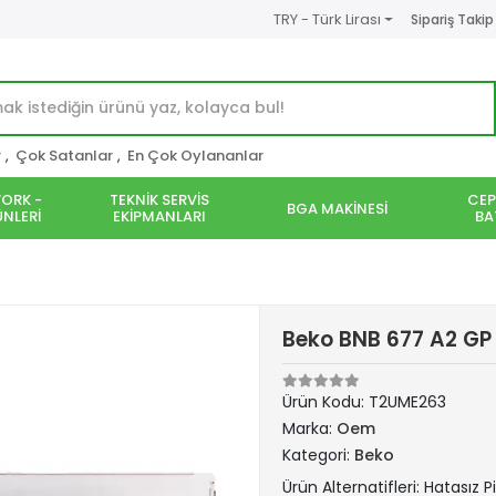
TRY - Türk Lirası
Sipariş Takip
r
,
Çok Satanlar
,
En Çok Oylananlar
ORK -
TEKNİK SERVİS
CEP
BGA MAKİNESİ
NLERİ
EKİPMANLARI
BA
Beko BNB 677 A2 GP
Ürün Kodu:
T2UME263
Marka:
Oem
Kategori:
Beko
Ürün Alternatifleri: Hatasız P