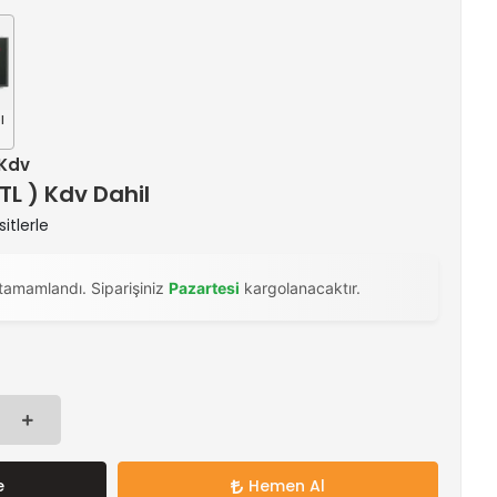
l
 Kdv
 TL ) Kdv Dahil
itlerle
tamamlandı. Siparişiniz
Pazartesi
kargolanacaktır.
e
Hemen Al