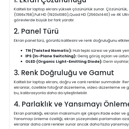
Kaliteli bir laptop ekranı yüksek çözünürlük sunar. Çözünürlük,
(1366x768),Full HD (1920x1080),Quad HD (2560x1440) ve 4K Ultr
görevlerde büyük bir fark yaratır.
2. Panel Türü
Ekran panel türü, görüntü kalitesini ve renk doğruluğunu etkiler.
TN (Twisted Nematic):
Hızlı tepki süresi ve yüksek yen
IPS (In-Plane Switching):
Geniş görüş açıları ve üstün
OLED (Organic Light-Emitting Diode):
Derin siyahlar,
3. Renk Doğruluğu ve Gamut
Kaliteli bir laptop ekranı, doğru ve canlı renkler sunmalıdır.
ekranlar, özellikle fotoğraf düzenleme, video düzenleme ve gra
bu, kalibrasyonla daha da iyileştirilebilir.
4. Parlaklık ve Yansımayı Önlem
Ekran parlaklığı, ekranın maksimum ışık çıkışını ifade eder ve g
Yansımayı önleme özelliği, ekran yüzeyindeki parlamaları aza
ekranlar daha canlı renkler sunar ancak daha fazla yansımaya