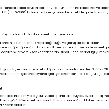
 ekrandaki piksel sayısını belirler ve görüntülerin ne kadar net ve det
a HD (3840x2160) bulunur. Yüksek çözünürlük, özellikle grafik tasarı
 Yaygın olarak kullanılan panel türleri şunlardır:
ileme hızı sunar, ancak renk doğruluğu ve görüş açıları sınırlıdır.
 renk doğruluğu sağlar, bu da multimedya tüketimi ve profesyonel grafi
 canlı renkler ve yüksek kontrast oranı sunar. Enerji verimliliği yüksekt
 Renk gamutu, ekranın gösterebildiği renk aralığını ifade eder. %100 
fik tasarımı gibi profesyonel işler için önemlidir. Renk doğruluğu, ekr
e
enellikle nit birimiyle ölçülür. Yüksek parlaklık seviyesi, özellikle dış
ltarak görüntülerin net ve okunabilir kalmasını sağlar. Mat ekran kap
 neden olabilir.