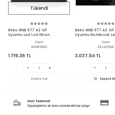
Tükendi
Beko BNB 677 A2 GP
Beko BNB 677 A2 GP
Uyumlu Led Lcd Ekran
Uyumlu Notebook L
Ekran
Oem
Oem
AKMF9193
E6J42SML
1.719,36 TL
3.037,54 TL
Stokta Yok
Sepete Ek
Hızlı Teslimat
Siparişleriniz en kısa sürede elinize ulaşır.