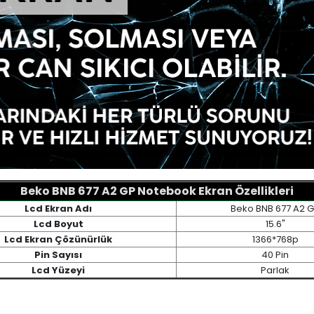
Beko BNB 677 A2 GP Notebook Ekran Özellikleri
Lcd Ekran Adı
Beko BNB 677 A2 
Lcd Boyut
15.6"
Lcd Ekran Çözünürlük
1366*768p
Pin Sayısı
40 Pin
Lcd Yüzeyi
Parlak