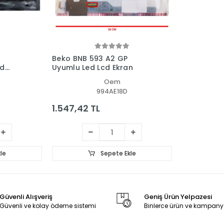
Beko BNB 593 A2 GP
ed
Uyumlu Led Lcd Ekran
Oem
994AE18D
1.547,42 TL
le
Sepete Ekle
Güvenli Alışveriş
Geniş Ürün Yelpazesi
Güvenli ve kolay ödeme sistemi
Binlerce ürün ve kampany