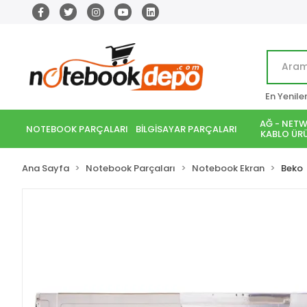
En Yenile
AĞ - NETW
NOTEBOOK PARÇALARI
BİLGİSAYAR PARÇALARI
KABLO ÜRÜ
Ana Sayfa
Notebook Parçaları
Notebook Ekran
Beko