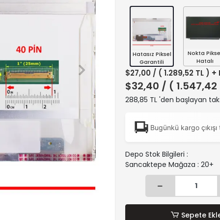
Nokta Pikse
Hatasız Piksel
Hatalı
Garantili
$27,00
/ ( 1.289,52 TL ) +
$32,40
/ ( 1.547,42
288,85 TL 'den başlayan taks
Bugünkü kargo çıkışı 
Depo Stok Bilgileri :
Sancaktepe Mağaza : 20+
Sepete Ekl