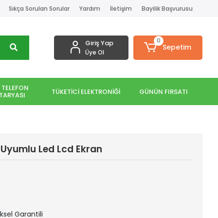
Sıkça Sorulan Sorular
Yardım
İletişim
Bayilik Başvurusu
0
Giriş Yap
Sepetim
Üye Ol
 TELEFON
TÜKETİCİ ELEKTRONİĞİ
GÜNÜN FIRSATI
TARYASI
 Uyumlu Led Lcd Ekran
iksel Garantili