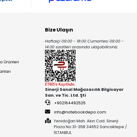
Bize Ulaşın
Haftaiçi 09:00 - 18:00 Cumartesi 09:00 -
ı
14:00 saatleri arasında ulaşabilirsiniz.
o Ürünleri
anları
Sinerji Sanal Mağazacılık Bilgisayar
San. ve Tic. Ltd. Şti
+902164492525
info@notebookdepo.com
Yenidoğan Mah. Akın Cad. Sinerji
Plaza No:31-35B 34652 Sancaktepe /
İSTANBUL