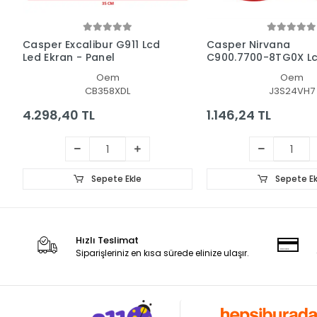
Casper Excalibur G911 Lcd
Casper Nirvana
Led Ekran - Panel
C900.7700-8TG0X Lc
Ekran Data Flex Kab
Oem
Oem
CB358XDL
J3S24VH7
4.298,40 TL
1.146,24 TL
Sepete Ekle
Sepete Ek
Hızlı Teslimat
Siparişleriniz en kısa sürede elinize ulaşır.