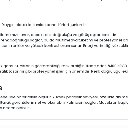
 Yaygın olarak kullanılan panel türleri şunlardır:
ileme hızı sunar, ancak renk doğruluğu ve görüş açıları sınırlıdır.
 renk doğruluğu sağlar, bu da multimedya tüketimi ve profesyonel grafi
 canlı renkler ve yüksek kontrast oranı sunar. Enerji verimliliği yüksekt
 Renk gamutu, ekranın gösterebildiği renk aralığını ifade eder. %100 
fik tasarımı gibi profesyonel işler için önemlidir. Renk doğruluğu, ekr
e
enellikle nit birimiyle ölçülür. Yüksek parlaklık seviyesi, özellikle dış
ltarak görüntülerin net ve okunabilir kalmasını sağlar. Mat ekran kap
 neden olabilir.