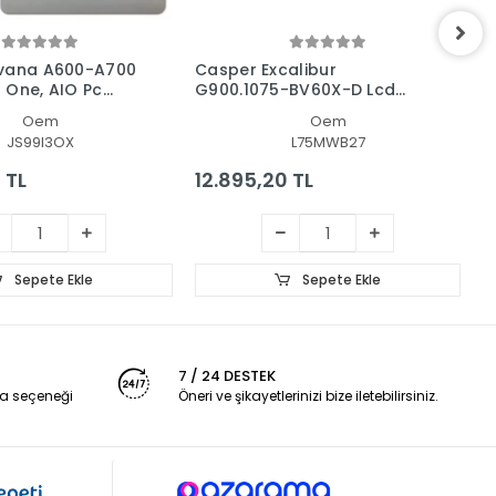
rvana A600-A700
Casper Excalibur
C
in One, AIO Pc
G900.1075-BV60X-D Lcd
G
nel
Led Ekran - Panel
L
Oem
Oem
JS99I3OX
L75MWB27
 TL
12.895,20 TL
4
Sepete Ekle
Sepete Ekle
7 / 24 DESTEK
a seçeneği
Öneri ve şikayetlerinizi bize iletebilirsiniz.