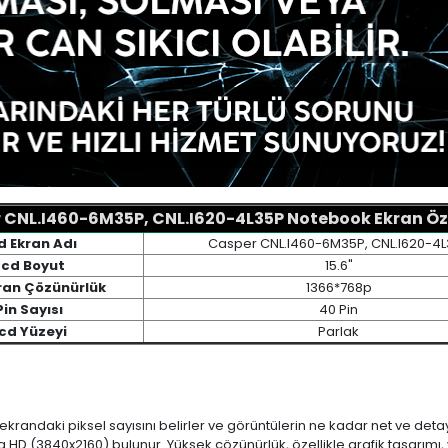
 CNL.I460-6M35P, CNL.I620-4L35P Notebook Ekran Özel
d Ekran Adı
Casper CNL.I460-6M35P, CNL.I620-4
Lcd Boyut
15.6"
ran Çözünürlük
1366*768p
Pin Sayısı
40 Pin
cd Yüzeyi
Parlak
 ekrandaki piksel sayısını belirler ve görüntülerin ne kadar net ve det
a HD (3840x2160) bulunur. Yüksek çözünürlük, özellikle grafik tasarı