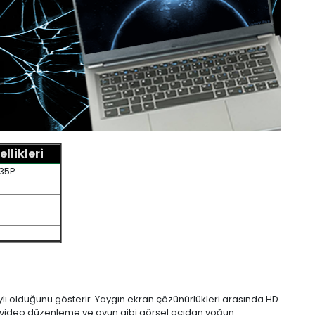
likleri
L35P
aylı olduğunu gösterir. Yaygın ekran çözünürlükleri arasında HD
mı, video düzenleme ve oyun gibi görsel açıdan yoğun