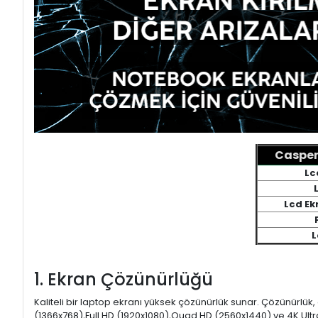
Casper
Lc
Lcd Ek
L
1. Ekran Çözünürlüğü
Kaliteli bir laptop ekranı yüksek çözünürlük sunar. Çözünürlük,
(1366x768),Full HD (1920x1080),Quad HD (2560x1440) ve 4K Ultr