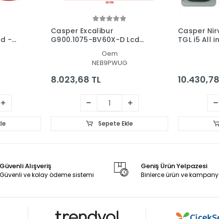
Casper Excalibur
Casper Ni
d -
G900.1075-BV60X-D Lcd
TGL i5 All 
losu
Led Ekran - Panel
Ekran - Pa
Oem
NEB9PWUG
8.023,68 TL
10.430,78
le
Sepete Ekle
Güvenli Alışveriş
Geniş Ürün Yelpazesi
Güvenli ve kolay ödeme sistemi
Binlerce ürün ve kampany