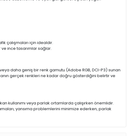
k çalışmaları için idealdir.
ir ve ince tasarımlar sağlar.
sRGB veya daha geniş bir renk gamutu (Adobe RGB, DCI-P3) sunan
anın gerçek renkleri ne kadar doğru gösterdiğini belirtir ve
 mekan kullanımı veya parlak ortamlarda çalışırken önemlidir.
lamaları, yansıma problemlerini minimize ederken, parlak