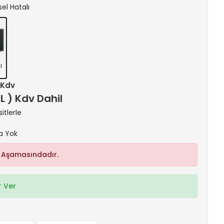
sel Hatalı
l
+ Kdv
TL ) Kdv Dahil
itlerle
a Yok
 Aşamasındadır.
 Ver