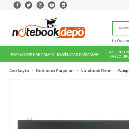
En Yenile
AĞ - NETW
NOTEBOOK PARÇALARI
BİLGİSAYAR PARÇALARI
KABLO ÜRÜ
Ana Sayfa
Notebook Parçaları
Notebook Ekran
Casp