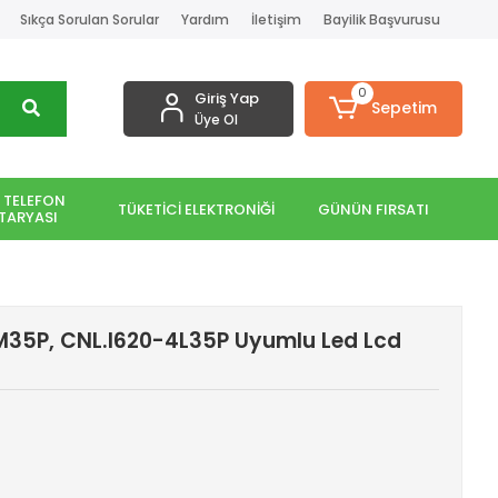
Sıkça Sorulan Sorular
Yardım
İletişim
Bayilik Başvurusu
0
Giriş Yap
Sepetim
Üye Ol
 TELEFON
TÜKETİCİ ELEKTRONİĞİ
GÜNÜN FIRSATI
TARYASI
35P, CNL.I620-4L35P Uyumlu Led Lcd