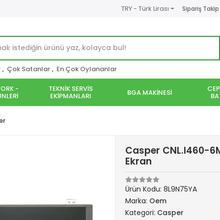
TRY - Türk Lirası
Sipariş Takip
r
,
Çok Satanlar
,
En Çok Oylananlar
ORK -
TEKNİK SERVİS
CEP
BGA MAKİNESİ
NLERİ
EKİPMANLARI
BA
er
Casper CNL.I460-6M
Ekran
Ürün Kodu:
8L9N75YA
Marka:
Oem
Kategori:
Casper