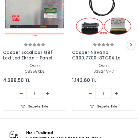
Casper Excalibur G911
Casper Nirvana
Lcd Led Ekran - Panel
C900.7700-8TG0X Lcd
- Ekran Data Flex
Oem
Oem
Kablosu
CB358XDL
J3S24VH7
4.288,50 TL
1.143,60 TL
Sepete Ekle
Sepete Ekle
Hızlı Teslimat