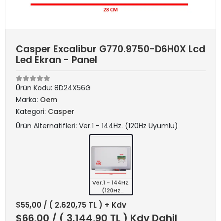
Casper Excalibur G770.9750-D6H0X Lcd
Led Ekran - Panel
Ürün Kodu:
8D24X56G
Marka:
Oem
Kategori:
Casper
Ürün Alternatifleri: Ver.1 - 144Hz. (120Hz Uyumlu)
Ver.1 - 144Hz.
(120Hz
Uyumlu)
$55,00
/ ( 2.620,75 TL ) + Kdv
$66,00
/ ( 3.144,90 TL ) Kdv Dahil