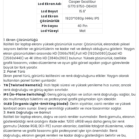
Casper Excalibur
Lcd Ekran Adı
G770.9750-D6H0X
Lcd Boyut
15.6"
Lcd Ekran
1920*1080p 144Hz IPS
Çözünürlük
Pin Sayısı
40 Pin
Lcd Yüzeyi
Mat
1. Ekran Çözünürlüğü
Kaliteli bir laptop ekranı yüksek çözünürlük sunar. Çözünürlük, ekrandaki piksel
sayısını belirler ve görüntülerin ne kadar net ve detaylı olduğunu gösterir. Yaygın
ekran çözünürlükleri arasında HD (1366x768),Full HD (1920x1080),Quad HD
(2560x1440) ve 4K Ultra HD (3840x2160) bulunur. Yüksek çözünürlük, özellikle
grafik tasarımı, video düzenleme ve oyun gibi görsel açıdan yoğun görevlerde
büyük bir fark yaratır.
2. Panel Türü
Ekran panel türü, görüntü kalitesini ve renk doğruluğunu etkiler. Yaygın olarak
kullanılan panel türleri şunlardır:
TN (Twisted Nematic):
Hızlı tepki süresi ve yüksek yenileme hızı sunar, ancak
renk doğruluğu ve görüş açıları sınırlıdır.
IPS (In-Plane Switching):
Geniş görüş açıları ve üstün renk doğruluğu sağlar, bu
da multimedya tüketimi ve profesyonel grafik çalışmaları için idealdir.
OLED (Organic Light-Emitting Diode):
Derin siyahlar, canlı renkler ve yüksek
kontrast oranı sunar. Enerji verimliliği yüksektir ve ince tasarımlar sağlar.
3. Renk Doğruluğu ve Gamut
Kaliteli bir laptop ekranı, doğru ve canlı renkler sunmalıdır. Renk gamutu, ekranın
gösterebildiği renk aralığını ifade eder. %100 sRGB veya daha geniş bir renk
gamutu (Adobe RGB, DCI-P3) sunan ekranlar, özellikle fotoğraf düzenleme, video
düzenleme ve grafik tasarımı gibi profesyonel işler için önemlidir. Renk
doğruluğu, ekranın gerçek renkleri ne kadar doğru gösterdiğini belirtir ve bu,