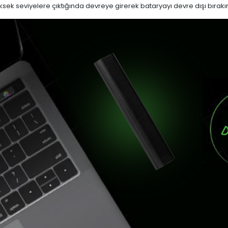
sek seviyelere çıktığında devreye girerek bataryayı devre dışı bırakır