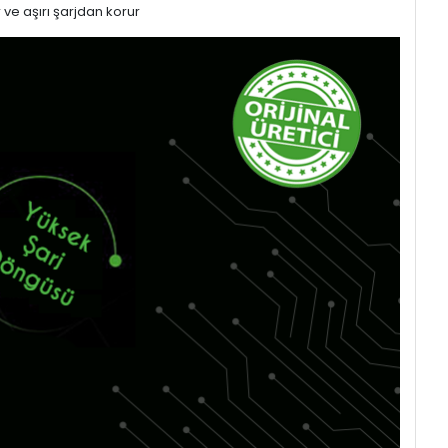
 ve aşırı şarjdan korur