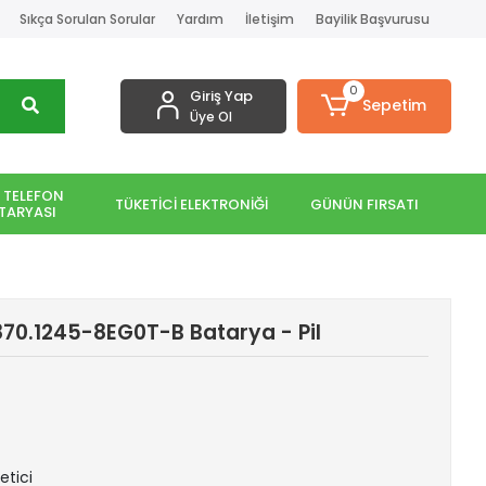
Sıkça Sorulan Sorular
Yardım
İletişim
Bayilik Başvurusu
0
Giriş Yap
Sepetim
Üye Ol
 TELEFON
TÜKETİCİ ELEKTRONİĞİ
GÜNÜN FIRSATI
TARYASI
870.1245-8EG0T-B Batarya - Pil
etici