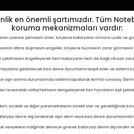
lik en önemli şartımızdır. Tüm Not
koruma mekanizmaları vardır:
yesinin üzerine çıkmasını önler, böylece bataryanın ömrünü uzatır ve güve
viyesinin altına düşmesini engeller, böylece hücrelerin zarar görmesini
 çekilmesini engelleyerek hem bataryanın hem de bağlı cihazın zara
eydana gelebilecek kısa devre durumlarını tespit eder ve sistemi kap
 ve aşırı ısınma durumlarında sistemi kapatarak termal runaway (termal 
ri arasındaki voltaj farklarını dengeleyerek tüm hücrelerin eşit şekil
akım, sıcaklık ve diğer parametrelerini sürekli izler ve gerektiğinde
ryayı devre dışı bırakarak aşırı akım veya kısa devre durumlarında
k seviyelere indiğinde devreye girerek bataryayı devre dışı bırakır ve