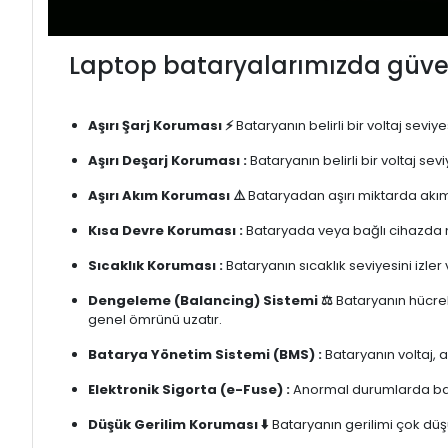
Laptop bataryalarımızda güven
Aşırı Şarj Koruması ⚡
Bataryanın belirli bir voltaj sevi
Aşırı Deşarj Koruması :
Bataryanın belirli bir voltaj se
Aşırı Akım Koruması ⚠️
Bataryadan aşırı miktarda akım
Kısa Devre Koruması :
Bataryada veya bağlı cihazda m
Sıcaklık Koruması :
Bataryanın sıcaklık seviyesini izler
Dengeleme (Balancing) Sistemi ⚖️
Bataryanın hücrele
genel ömrünü uzatır.
Batarya Yönetim Sistemi (BMS) :
Bataryanın voltaj, 
Elektronik Sigorta (e-Fuse) :
Anormal durumlarda bata
Düşük Gerilim Koruması ⬇️
Bataryanın gerilimi çok düşü