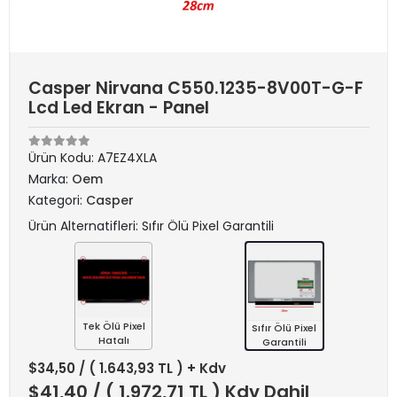
Casper Nirvana C550.1235-8V00T-G-F
Lcd Led Ekran - Panel
Ürün Kodu:
A7EZ4XLA
Marka:
Oem
Kategori:
Casper
Ürün Alternatifleri: Sıfır Ölü Pixel Garantili
Tek Ölü Pixel
Sıfır Ölü Pixel
Hatalı
Garantili
$34,50
/ ( 1.643,93 TL ) + Kdv
$41,40
/ ( 1.972,71 TL ) Kdv Dahil