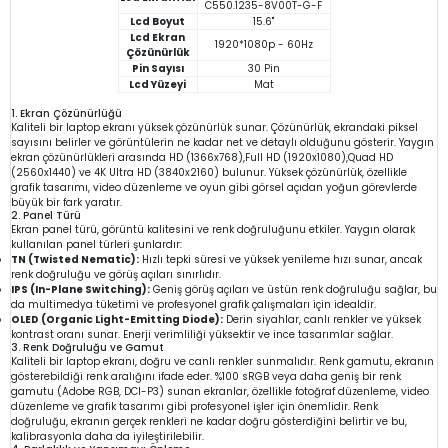
C550.1235-8V00T-G-F
Lcd Boyut
15.6"
Lcd Ekran
1920*1080p - 60Hz
Çözünürlük
Pin Sayısı
30 Pin
Lcd Yüzeyi
Mat
1. Ekran Çözünürlüğü
Kaliteli bir laptop ekranı yüksek çözünürlük sunar. Çözünürlük, ekrandaki piksel
sayısını belirler ve görüntülerin ne kadar net ve detaylı olduğunu gösterir. Yaygın
ekran çözünürlükleri arasında HD (1366x768),Full HD (1920x1080),Quad HD
(2560x1440) ve 4K Ultra HD (3840x2160) bulunur. Yüksek çözünürlük, özellikle
grafik tasarımı, video düzenleme ve oyun gibi görsel açıdan yoğun görevlerde
büyük bir fark yaratır.
2. Panel Türü
Ekran panel türü, görüntü kalitesini ve renk doğruluğunu etkiler. Yaygın olarak
kullanılan panel türleri şunlardır:
TN (Twisted Nematic):
Hızlı tepki süresi ve yüksek yenileme hızı sunar, ancak
renk doğruluğu ve görüş açıları sınırlıdır.
IPS (In-Plane Switching):
Geniş görüş açıları ve üstün renk doğruluğu sağlar, bu
da multimedya tüketimi ve profesyonel grafik çalışmaları için idealdir.
OLED (Organic Light-Emitting Diode):
Derin siyahlar, canlı renkler ve yüksek
kontrast oranı sunar. Enerji verimliliği yüksektir ve ince tasarımlar sağlar.
3. Renk Doğruluğu ve Gamut
Kaliteli bir laptop ekranı, doğru ve canlı renkler sunmalıdır. Renk gamutu, ekranın
gösterebildiği renk aralığını ifade eder. %100 sRGB veya daha geniş bir renk
gamutu (Adobe RGB, DCI-P3) sunan ekranlar, özellikle fotoğraf düzenleme, video
düzenleme ve grafik tasarımı gibi profesyonel işler için önemlidir. Renk
doğruluğu, ekranın gerçek renkleri ne kadar doğru gösterdiğini belirtir ve bu,
kalibrasyonla daha da iyileştirilebilir.