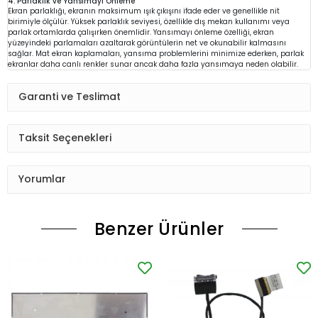
4. Parlaklık ve Yansımayı Önleme
Ekran parlaklığı, ekranın maksimum ışık çıkışını ifade eder ve genellikle nit
birimiyle ölçülür. Yüksek parlaklık seviyesi, özellikle dış mekan kullanımı veya
parlak ortamlarda çalışırken önemlidir. Yansımayı önleme özelliği, ekran
yüzeyindeki parlamaları azaltarak görüntülerin net ve okunabilir kalmasını
sağlar. Mat ekran kaplamaları, yansıma problemlerini minimize ederken, parlak
ekranlar daha canlı renkler sunar ancak daha fazla yansımaya neden olabilir.
Garanti ve Teslimat
Taksit Seçenekleri
Yorumlar
Benzer Ürünler