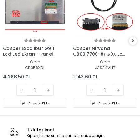
Casper Excalibur G911
Casper Nirvana
Lcd Led Ekran - Panel
C900.7700-8TG0X Lcd
- Ekran Data Flex
Oem
Oem
Kablosu
CB358XDL
J3S24VH7
4.288,50 TL
1.143,60 TL
Sepete Ekle
Sepete Ekle
Hızlı Teslimat
Siparişleriniz en kısa sürede elinize ulaşır.