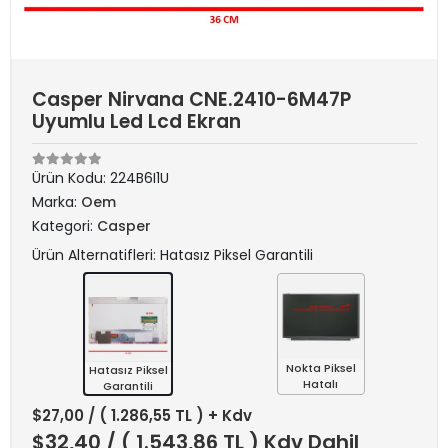
Casper Nirvana CNE.2410-6M47P
Uyumlu Led Lcd Ekran
Ürün Kodu:
224B6I1U
Marka:
Oem
Kategori:
Casper
Ürün Alternatifleri: Hatasız Piksel Garantili
Nokta Piksel
Hatasız Piksel
Hatalı
Garantili
$27,00
/ ( 1.286,55 TL ) + Kdv
$32,40
/ ( 1.543,86 TL ) Kdv Dahil