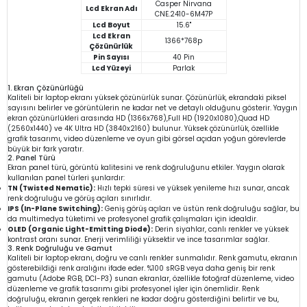
Casper Nirvana
Lcd Ekran Adı
CNE.2410-6M47P
Lcd Boyut
15.6"
Lcd Ekran
1366*768p
Çözünürlük
Pin Sayısı
40 Pin
Lcd Yüzeyi
Parlak
1. Ekran Çözünürlüğü
Kaliteli bir laptop ekranı yüksek çözünürlük sunar. Çözünürlük, ekrandaki piksel
sayısını belirler ve görüntülerin ne kadar net ve detaylı olduğunu gösterir. Yaygın
ekran çözünürlükleri arasında HD (1366x768),Full HD (1920x1080),Quad HD
(2560x1440) ve 4K Ultra HD (3840x2160) bulunur. Yüksek çözünürlük, özellikle
grafik tasarımı, video düzenleme ve oyun gibi görsel açıdan yoğun görevlerde
büyük bir fark yaratır.
2. Panel Türü
Ekran panel türü, görüntü kalitesini ve renk doğruluğunu etkiler. Yaygın olarak
kullanılan panel türleri şunlardır:
TN (Twisted Nematic):
Hızlı tepki süresi ve yüksek yenileme hızı sunar, ancak
renk doğruluğu ve görüş açıları sınırlıdır.
IPS (In-Plane Switching):
Geniş görüş açıları ve üstün renk doğruluğu sağlar, bu
da multimedya tüketimi ve profesyonel grafik çalışmaları için idealdir.
OLED (Organic Light-Emitting Diode):
Derin siyahlar, canlı renkler ve yüksek
kontrast oranı sunar. Enerji verimliliği yüksektir ve ince tasarımlar sağlar.
3. Renk Doğruluğu ve Gamut
Kaliteli bir laptop ekranı, doğru ve canlı renkler sunmalıdır. Renk gamutu, ekranın
gösterebildiği renk aralığını ifade eder. %100 sRGB veya daha geniş bir renk
gamutu (Adobe RGB, DCI-P3) sunan ekranlar, özellikle fotoğraf düzenleme, video
düzenleme ve grafik tasarımı gibi profesyonel işler için önemlidir. Renk
doğruluğu, ekranın gerçek renkleri ne kadar doğru gösterdiğini belirtir ve bu,