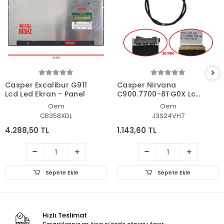
Casper Excalibur G911
Casper Nirvana
Lcd Led Ekran - Panel
C900.7700-8TG0X Lcd
- Ekran Data Flex
Oem
Oem
Kablosu
CB358XDL
J3S24VH7
4.288,50 TL
1.143,60 TL
Sepete Ekle
Sepete Ekle
Hızlı Teslimat