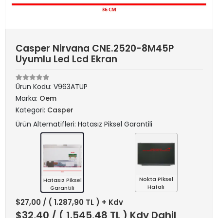
Casper Nirvana CNE.2520-8M45P
Uyumlu Led Lcd Ekran
Ürün Kodu:
V963ATUP
Marka:
Oem
Kategori:
Casper
Ürün Alternatifleri: Hatasız Piksel Garantili
Nokta Piksel
Hatasız Piksel
Hatalı
Garantili
$27,00
/ ( 1.287,90 TL ) + Kdv
$32,40
/ ( 1.545,48 TL ) Kdv Dahil