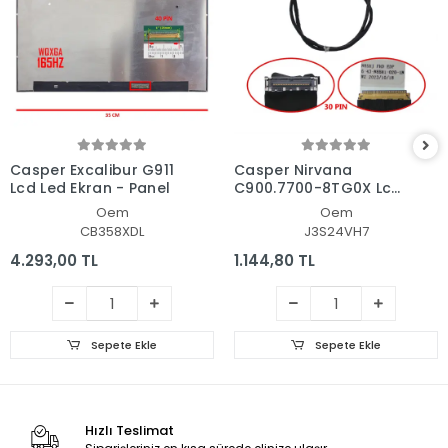
Casper Excalibur G911
Casper Nirvana
Lcd Led Ekran - Panel
C900.7700-8TG0X Lcd
- Ekran Data Flex
Oem
Oem
Kablosu
CB358XDL
J3S24VH7
4.293,00 TL
1.144,80 TL
Sepete Ekle
Sepete Ekle
Hızlı Teslimat