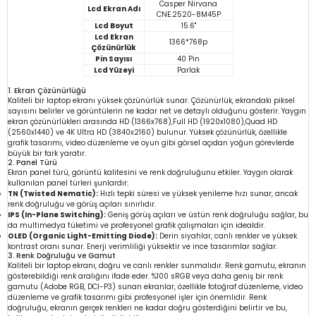
Casper Nirvana
Lcd Ekran Adı
CNE.2520-8M45P
Lcd Boyut
15.6"
Lcd Ekran
1366*768p
Çözünürlük
Pin Sayısı
40 Pin
Lcd Yüzeyi
Parlak
1. Ekran Çözünürlüğü
Kaliteli bir laptop ekranı yüksek çözünürlük sunar. Çözünürlük, ekrandaki piksel
sayısını belirler ve görüntülerin ne kadar net ve detaylı olduğunu gösterir. Yaygın
ekran çözünürlükleri arasında HD (1366x768),Full HD (1920x1080),Quad HD
(2560x1440) ve 4K Ultra HD (3840x2160) bulunur. Yüksek çözünürlük, özellikle
grafik tasarımı, video düzenleme ve oyun gibi görsel açıdan yoğun görevlerde
büyük bir fark yaratır.
2. Panel Türü
Ekran panel türü, görüntü kalitesini ve renk doğruluğunu etkiler. Yaygın olarak
kullanılan panel türleri şunlardır:
TN (Twisted Nematic):
Hızlı tepki süresi ve yüksek yenileme hızı sunar, ancak
renk doğruluğu ve görüş açıları sınırlıdır.
IPS (In-Plane Switching):
Geniş görüş açıları ve üstün renk doğruluğu sağlar, bu
da multimedya tüketimi ve profesyonel grafik çalışmaları için idealdir.
OLED (Organic Light-Emitting Diode):
Derin siyahlar, canlı renkler ve yüksek
kontrast oranı sunar. Enerji verimliliği yüksektir ve ince tasarımlar sağlar.
3. Renk Doğruluğu ve Gamut
Kaliteli bir laptop ekranı, doğru ve canlı renkler sunmalıdır. Renk gamutu, ekranın
gösterebildiği renk aralığını ifade eder. %100 sRGB veya daha geniş bir renk
gamutu (Adobe RGB, DCI-P3) sunan ekranlar, özellikle fotoğraf düzenleme, video
düzenleme ve grafik tasarımı gibi profesyonel işler için önemlidir. Renk
doğruluğu, ekranın gerçek renkleri ne kadar doğru gösterdiğini belirtir ve bu,