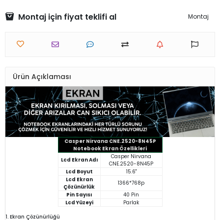
Montaj için fiyat teklifi al
Montaj
Ürün Açıklaması
Casper Nirvana CNE.2520-8N45P
Notebook Ekran Özellikleri
Casper Nirvana
Lcd Ekran Adı
CNE.2520-8N45P
Lcd Boyut
15.6"
Lcd Ekran
1366*768p
Çözünürlük
Pin Sayısı
40 Pin
Lcd Yüzeyi
Parlak
1. Ekran Çözünürlüğü