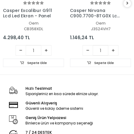
Casper Excalibur G911
Casper Nirvana
Lcd Led Ekran - Panel
C900.7700-8TG0X Lcd
- Ekran Data Flex
Oem
Oem
Kablosu
CB358XDL
J3S24VH7
4.298,40 TL
1.146,24 TL
Sepete Ekle
Sepete Ekle
Hızlı Teslimat
Siparişleriniz en kısa sürede elinize ulaşır.
Güvenli Alışveriş
Güvenli ve kolay ödeme sistemi
Geniş Ürün Yelpazesi
Binlerce ürün ve kampanya seçeneği
7 / 24 DESTEK