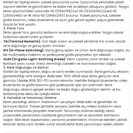
Kaliteli bir laptop ekranı yüksek çözünürlük sunar. Çözünürlük, ekrandaki piksel
sayısını belirler ve görüntülerin ne kadar net ve detaylı olduğunu gösterir. Yaygın
ekran çözünürlükleri arasında HD (1366x768),Full HD (1920x1080),Quad HD
(2560x1440) ve 4K Ultra HD (3840x2160) bulunur. Yüksek çözünürlük, özellikle
grafik tasarımı, video düzenleme ve oyun gibi görsel açıdan yoğun görevlerde
büyük bir fark yaratır.
2. Panel Türü
Ekran panel türü, görüntü kalitesini ve renk doğruluğunu etkiler. Yaygın olarak
kullanılan panel türleri şunlardır:
TN (Twisted Nematic):
Hızlı tepki süresi ve yüksek yenileme hızı sunar, ancak
renk doğruluğu ve görüş açıları sınırlıdır.
IPS (In-Plane Switching):
Geniş görüş açıları ve üstün renk doğruluğu sağlar, bu
da multimedya tüketimi ve profesyonel grafik çalışmaları için idealdir.
OLED (Organic Light-Emitting Diode):
Derin siyahlar, canlı renkler ve yüksek
kontrast oranı sunar. Enerji verimliliği yüksektir ve ince tasarımlar sağlar.
3. Renk Doğruluğu ve Gamut
Kaliteli bir laptop ekranı, doğru ve canlı renkler sunmalıdır. Renk gamutu, ekranın
gösterebildiği renk aralığını ifade eder. %100 sRGB veya daha geniş bir renk
gamutu (Adobe RGB, DCI-P3) sunan ekranlar, özellikle fotoğraf düzenleme, video
düzenleme ve grafik tasarımı gibi profesyonel işler için önemlidir. Renk
doğruluğu, ekranın gerçek renkleri ne kadar doğru gösterdiğini belirtir ve bu,
kalibrasyonla daha da iyileştirilebilir.
4. Parlaklık ve Yansımayı Önleme
Ekran parlaklığı, ekranın maksimum ışık çıkışını ifade eder ve genellikle nit
birimiyle ölçülür. Yüksek parlaklık seviyesi, özellikle dış mekan kullanımı veya
parlak ortamlarda çalışırken önemlidir. Yansımayı önleme özelliği, ekran
yüzeyindeki parlamaları azaltarak görüntülerin net ve okunabilir kalmasını
sağlar. Mat ekran kaplamaları, yansıma problemlerini minimize ederken, parlak
ekranlar daha canlı renkler sunar ancak daha fazla yansımaya neden olabilir.