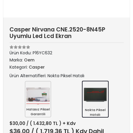
Casper Nirvana CNE.2520-8N45P
Uyumlu Led Lcd Ekran
Ürün Kodu:
P16YC632
Marka:
Oem
Kategori:
Casper
Ürün Alternatifleri: Nokta Piksel Hatalı
Hatasız Piksel
Nokta Piksel
Garantili
Hatalı
$30,00
/ ( 1.432,80 TL ) + Kdv
$36,00
/ ( 1.719,36 TL ) Kdv Dahil