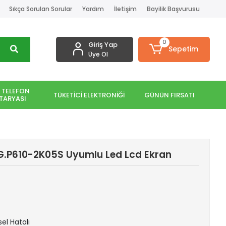
Sıkça Sorulan Sorular
Yardım
İletişim
Bayilik Başvurusu
0
Giriş Yap
Sepetim
Üye Ol
 TELEFON
TÜKETİCİ ELEKTRONİĞİ
GÜNÜN FIRSATI
TARYASI
.P610-2K05S Uyumlu Led Lcd Ekran
sel Hatalı