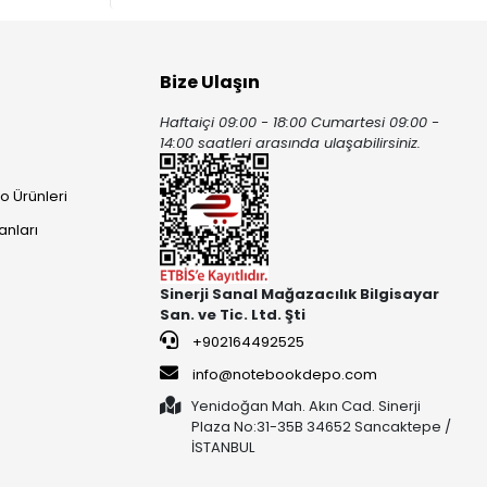
Bize Ulaşın
Haftaiçi 09:00 - 18:00 Cumartesi 09:00 -
ı
14:00 saatleri arasında ulaşabilirsiniz.
o Ürünleri
anları
Sinerji Sanal Mağazacılık Bilgisayar
San. ve Tic. Ltd. Şti
+902164492525
info@notebookdepo.com
Yenidoğan Mah. Akın Cad. Sinerji
Plaza No:31-35B 34652 Sancaktepe /
İSTANBUL