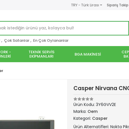
TRY - Türk Lirası
Sipariş Takip
r
,
Çok Satanlar
,
En Çok Oylananlar
ORK -
TEKNİK SERVİS
CEP
BGA MAKİNESİ
NLERİ
EKİPMANLARI
BA
er
Casper Nirvana CNG
Ürün Kodu:
3Y6GVV2E
Marka:
Oem
Kategori:
Casper
Ürün Alternatifleri: Nokta Pik