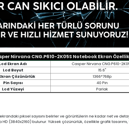
per Nirvana CNG.P610-2K05S Notebook Ekran Özellik
Lcd Ekran Adı
Casper Nirvana CNG.P610-2K0
Lcd Boyut
15.6"
Ekran Çözünürlük
1366*768p
Pin Sayısı
40 Pin
Lcd Yüzeyi
Parlak
 ekrandaki piksel sayısını belirler ve görüntülerin ne kadar net ve det
a HD (3840x2160) bulunur. Yüksek çözünürlük, özellikle grafik tasarı