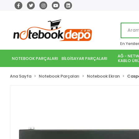
En Yenile
AĞ - NETW
NOTEBOOK PARÇALARI
BİLGİSAYAR PARÇALARI
KABLO ÜRÜ
Ana Sayfa
Notebook Parçaları
Notebook Ekran
Casp