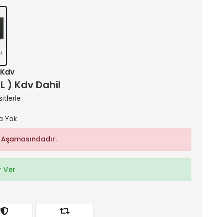
l
+ Kdv
TL ) Kdv Dahil
itlerle
a Yok
 Aşamasındadır.
 Ver