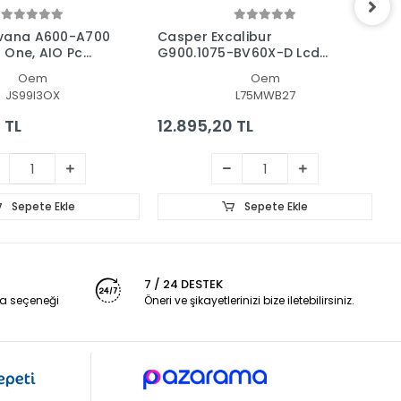
rvana A600-A700
Casper Excalibur
C
in One, AIO Pc
G900.1075-BV60X-D Lcd
G
nel
Led Ekran - Panel
L
Oem
Oem
JS99I3OX
L75MWB27
 TL
12.895,20 TL
4
Sepete Ekle
Sepete Ekle
7 / 24 DESTEK
a seçeneği
Öneri ve şikayetlerinizi bize iletebilirsiniz.