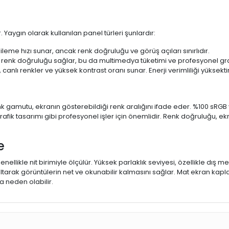
 Yaygın olarak kullanılan panel türleri şunlardır:
ileme hızı sunar, ancak renk doğruluğu ve görüş açıları sınırlıdır.
 renk doğruluğu sağlar, bu da multimedya tüketimi ve profesyonel grafi
 canlı renkler ve yüksek kontrast oranı sunar. Enerji verimliliği yüksekt
 Renk gamutu, ekranın gösterebildiği renk aralığını ifade eder. %100 
fik tasarımı gibi profesyonel işler için önemlidir. Renk doğruluğu, ekr
e
enellikle nit birimiyle ölçülür. Yüksek parlaklık seviyesi, özellikle dış
ltarak görüntülerin net ve okunabilir kalmasını sağlar. Mat ekran kap
 neden olabilir.