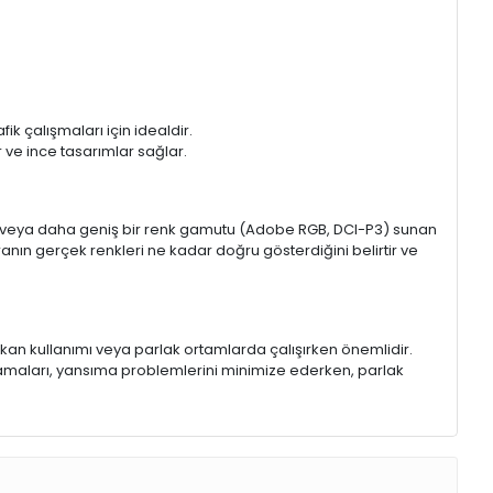
k çalışmaları için idealdir.
ir ve ince tasarımlar sağlar.
sRGB veya daha geniş bir renk gamutu (Adobe RGB, DCI-P3) sunan
anın gerçek renkleri ne kadar doğru gösterdiğini belirtir ve
 mekan kullanımı veya parlak ortamlarda çalışırken önemlidir.
lamaları, yansıma problemlerini minimize ederken, parlak