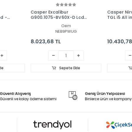
Casper Excalibur
Casper Ni
d -
G900.1075-BV60X-D Lcd
TGL i5 All 
losu
Led Ekran - Panel
Ekran - Pa
Oem
NEB9PWUG
8.023,68 TL
10.430,78
le
Sepete Ekle
Güvenli Alışveriş
Geniş Ürün Yelpazesi
Güvenli ve kolay ödeme sistemi
Binlerce ürün ve kampany