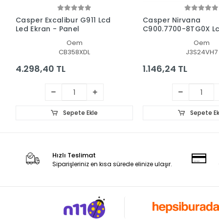
Casper Excalibur G911 Lcd
Casper Nirvana
Led Ekran - Panel
C900.7700-8TG0X Lc
Ekran Data Flex Kab
Oem
Oem
CB358XDL
J3S24VH7
4.298,40 TL
1.146,24 TL
Sepete Ekle
Sepete Ek
Hızlı Teslimat
Siparişleriniz en kısa sürede elinize ulaşır.