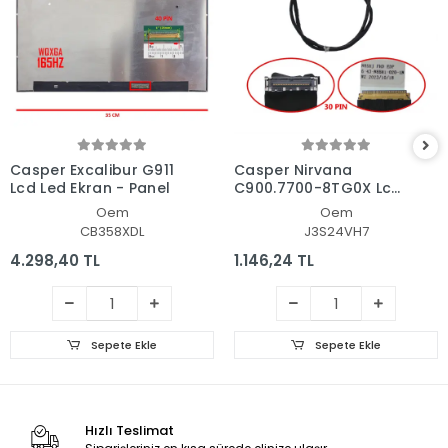
Casper Excalibur G911
Casper Nirvana
Lcd Led Ekran - Panel
C900.7700-8TG0X Lcd
- Ekran Data Flex
Oem
Oem
Kablosu
CB358XDL
J3S24VH7
4.298,40 TL
1.146,24 TL
Sepete Ekle
Sepete Ekle
Hızlı Teslimat