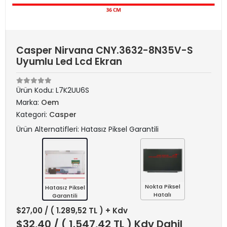
Casper Nirvana CNY.3632-8N35V-S
Uyumlu Led Lcd Ekran
Ürün Kodu:
L7K2UU6S
Marka:
Oem
Kategori:
Casper
Ürün Alternatifleri: Hatasız Piksel Garantili
Nokta Piksel
Hatasız Piksel
Hatalı
Garantili
$27,00
/ ( 1.289,52 TL ) + Kdv
$32,40
/ ( 1.547,42 TL ) Kdv Dahil