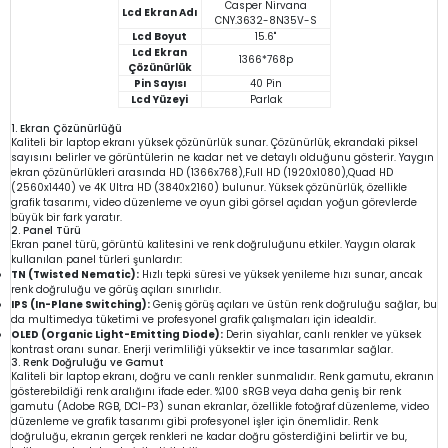
Casper Nirvana
Lcd Ekran Adı
CNY.3632-8N35V-S
Lcd Boyut
15.6"
Lcd Ekran
1366*768p
Çözünürlük
Pin Sayısı
40 Pin
Lcd Yüzeyi
Parlak
1. Ekran Çözünürlüğü
Kaliteli bir laptop ekranı yüksek çözünürlük sunar. Çözünürlük, ekrandaki piksel
sayısını belirler ve görüntülerin ne kadar net ve detaylı olduğunu gösterir. Yaygın
ekran çözünürlükleri arasında HD (1366x768),Full HD (1920x1080),Quad HD
(2560x1440) ve 4K Ultra HD (3840x2160) bulunur. Yüksek çözünürlük, özellikle
grafik tasarımı, video düzenleme ve oyun gibi görsel açıdan yoğun görevlerde
büyük bir fark yaratır.
2. Panel Türü
Ekran panel türü, görüntü kalitesini ve renk doğruluğunu etkiler. Yaygın olarak
kullanılan panel türleri şunlardır:
TN (Twisted Nematic):
Hızlı tepki süresi ve yüksek yenileme hızı sunar, ancak
renk doğruluğu ve görüş açıları sınırlıdır.
IPS (In-Plane Switching):
Geniş görüş açıları ve üstün renk doğruluğu sağlar, bu
da multimedya tüketimi ve profesyonel grafik çalışmaları için idealdir.
OLED (Organic Light-Emitting Diode):
Derin siyahlar, canlı renkler ve yüksek
kontrast oranı sunar. Enerji verimliliği yüksektir ve ince tasarımlar sağlar.
3. Renk Doğruluğu ve Gamut
Kaliteli bir laptop ekranı, doğru ve canlı renkler sunmalıdır. Renk gamutu, ekranın
gösterebildiği renk aralığını ifade eder. %100 sRGB veya daha geniş bir renk
gamutu (Adobe RGB, DCI-P3) sunan ekranlar, özellikle fotoğraf düzenleme, video
düzenleme ve grafik tasarımı gibi profesyonel işler için önemlidir. Renk
doğruluğu, ekranın gerçek renkleri ne kadar doğru gösterdiğini belirtir ve bu,