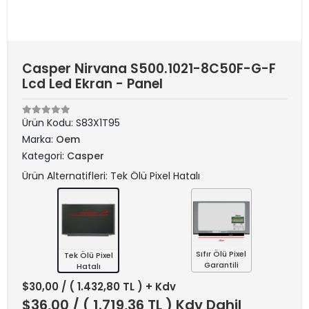
Casper Nirvana S500.1021-8C50F-G-F
Lcd Led Ekran - Panel
Ürün Kodu:
S83X1T95
Marka:
Oem
Kategori:
Casper
Ürün Alternatifleri: Tek Ölü Pixel Hatalı
Sıfır Ölü Pixel
Tek Ölü Pixel
Garantili
Hatalı
$30,00
/ ( 1.432,80 TL ) + Kdv
$36,00
/ ( 1.719,36 TL ) Kdv Dahil