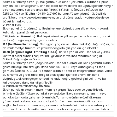
Kaliteli bir laptop ekranı yüksek çözünürlük sunar. Çözünürlük, ekrandaki piksel
sayısını belirler ve görüntülerin ne kadar net ve detaylı olduğunu gösterir. Yaygın
ekran çözünürlükleri arasında HD (1366x768),Full HD (1920x1080),Quad HD
(2560x1440) ve 4K Ultra HD (3840x2160) bulunur. Yüksek çözünürlük, özellikle
grafik tasarımı, video düzenleme ve oyun gibi görsel açıdan yoğun görevlerde
büyük bir fark yaratır.
2. Panel Türü
Ekran panel türü, görüntü kalitesini ve renk doğruluğunu etkiler. Yaygın olarak
kullanılan panel türleri şunlardır:
TN (Twisted Nematic):
Hızlı tepki süresi ve yüksek yenileme hızı sunar, ancak
renk doğruluğu ve görüş açıları sınırlıdır.
IPS (In-Plane Switching):
Geniş görüş açıları ve üstün renk doğruluğu sağlar, bu
da multimedya tüketimi ve profesyonel grafik çalışmaları için idealdir.
OLED (Organic Light-Emitting Diode):
Derin siyahlar, canlı renkler ve yüksek
kontrast oranı sunar. Enerji verimliliği yüksektir ve ince tasarımlar sağlar.
3. Renk Doğruluğu ve Gamut
Kaliteli bir laptop ekranı, doğru ve canlı renkler sunmalıdır. Renk gamutu, ekranın
gösterebildiği renk aralığını ifade eder. %100 sRGB veya daha geniş bir renk
gamutu (Adobe RGB, DCI-P3) sunan ekranlar, özellikle fotoğraf düzenleme, video
düzenleme ve grafik tasarımı gibi profesyonel işler için önemlidir. Renk
doğruluğu, ekranın gerçek renkleri ne kadar doğru gösterdiğini belirtir ve bu,
kalibrasyonla daha da iyileştirilebilir.
4. Parlaklık ve Yansımayı Önleme
Ekran parlaklığı, ekranın maksimum ışık çıkışını ifade eder ve genellikle nit
birimiyle ölçülür. Yüksek parlaklık seviyesi, özellikle dış mekan kullanımı veya
parlak ortamlarda çalışırken önemlidir. Yansımayı önleme özelliği, ekran
yüzeyindeki parlamaları azaltarak görüntülerin net ve okunabilir kalmasını
sağlar. Mat ekran kaplamaları, yansıma problemlerini minimize ederken, parlak
ekranlar daha canlı renkler sunar ancak daha fazla yansımaya neden olabilir.