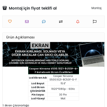
Montaj için fiyat teklifi al
Montaj
Ürün Açıklaması
Casper Nirvana S500.1021-8C50F-G-
F Notebook Ekran Özellikleri
Casper Nirvana
Lcd Ekran Adı
S500.1021-8C50F-G-F
Lcd Boyut
15.6"
Lcd Ekran
1920*1080p - 60Hz
Çözünürlük
Pin Sayısı
30 Pin
Lcd Yüzeyi
Mat
1. Ekran Çözünürlüğü