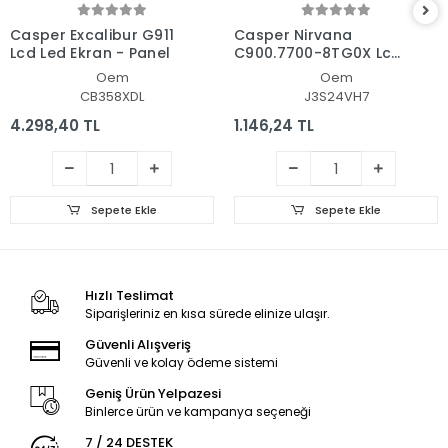
Casper Excalibur G911
Casper Nirvana
Lcd Led Ekran - Panel
C900.7700-8TG0X Lcd
- Ekran Data Flex
Oem
Oem
Kablosu
CB358XDL
J3S24VH7
4.298,40 TL
1.146,24 TL
Sepete Ekle
Sepete Ekle
Hızlı Teslimat
Siparişleriniz en kısa sürede elinize ulaşır.
Güvenli Alışveriş
Güvenli ve kolay ödeme sistemi
Geniş Ürün Yelpazesi
Binlerce ürün ve kampanya seçeneği
7 / 24 DESTEK