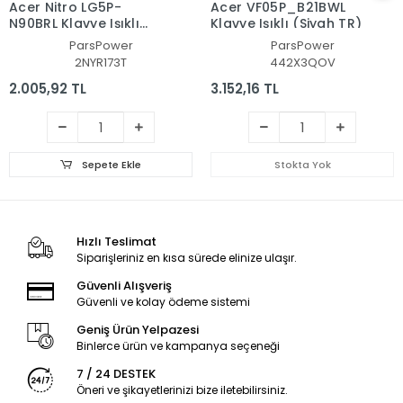
Acer Nitro LG5P-
Acer VF05P_B21BWL
N90BRL Klavye Işıklı
Klavye Işıklı (Siyah TR)
(Siyah TR)
ParsPower
ParsPower
2NYR173T
442X3QOV
2.005,92 TL
3.152,16 TL
Sepete Ekle
Stokta Yok
Hızlı Teslimat
Siparişleriniz en kısa sürede elinize ulaşır.
Güvenli Alışveriş
Güvenli ve kolay ödeme sistemi
Geniş Ürün Yelpazesi
Binlerce ürün ve kampanya seçeneği
7 / 24 DESTEK
Öneri ve şikayetlerinizi bize iletebilirsiniz.