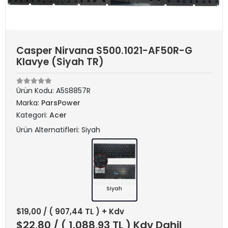
Casper Nirvana S500.1021-AF50R-G
Klavye (Siyah TR)
Ürün Kodu:
A5S8857R
Marka:
ParsPower
Kategori:
Acer
Ürün Alternatifleri: Siyah
Siyah
$19,00
/ ( 907,44 TL ) + Kdv
$22,80
/ ( 1.088,93 TL ) Kdv Dahil