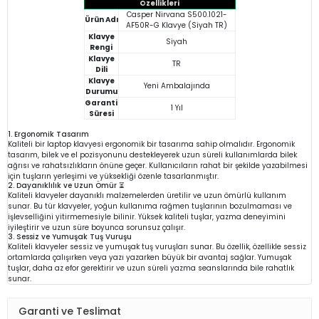
Özellikleri
Casper Nirvana S500.1021-
Ürün Adı
AF50R-G Klavye (Siyah TR)
Klavye
Siyah
Rengi
Klavye
TR
Dili
Klavye
Yeni Ambalajında
Durumu
Garanti
1 Yıl
Süresi
1. Ergonomik Tasarım
Kaliteli bir laptop klavyesi ergonomik bir tasarıma sahip olmalıdır. Ergonomik
tasarım, bilek ve el pozisyonunu destekleyerek uzun süreli kullanımlarda bilek
ağrısı ve rahatsızlıkların önüne geçer. Kullanıcıların rahat bir şekilde yazabilmesi
için tuşların yerleşimi ve yüksekliği özenle tasarlanmıştır.
2. Dayanıklılık ve Uzun Ömür ⏳
Kaliteli klavyeler dayanıklı malzemelerden üretilir ve uzun ömürlü kullanım
sunar. Bu tür klavyeler, yoğun kullanıma rağmen tuşlarının bozulmaması ve
işlevselliğini yitirmemesiyle bilinir. Yüksek kaliteli tuşlar, yazma deneyimini
iyileştirir ve uzun süre boyunca sorunsuz çalışır.
3. Sessiz ve Yumuşak Tuş Vuruşu
Kaliteli klavyeler sessiz ve yumuşak tuş vuruşları sunar. Bu özellik, özellikle sessiz
ortamlarda çalışırken veya yazı yazarken büyük bir avantaj sağlar. Yumuşak
tuşlar, daha az efor gerektirir ve uzun süreli yazma seanslarında bile rahatlık
sunar.
Garanti ve Teslimat