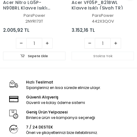
Acer Nitro LG5P-
Acer VF05P_B21BWL
N90BRL Klavye Işıklı
Klavye Işıklı (Siyah TR)
(Siyah TR)
ParsPower
ParsPower
2NYR173T
442X3QOV
2.005,92 TL
3.152,16 TL
Sepete Ekle
Stokta Yok
Hızlı Teslimat
Siparişleriniz en kısa sürede elinize ulaşır.
Güvenli Alışveriş
Güvenli ve kolay ödeme sistemi
Geniş Ürün Yelpazesi
Binlerce ürün ve kampanya seçeneği
7 / 24 DESTEK
Öneri ve şikayetlerinizi bize iletebilirsiniz.