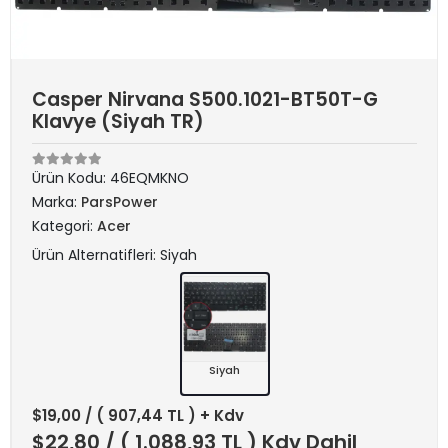
Casper Nirvana S500.1021-BT50T-G
Klavye (Siyah TR)
Ürün Kodu:
46EQMKNO
Marka:
ParsPower
Kategori:
Acer
Ürün Alternatifleri: Siyah
Siyah
$19,00
/ ( 907,44 TL ) + Kdv
$22,80
/ ( 1.088,93 TL ) Kdv Dahil