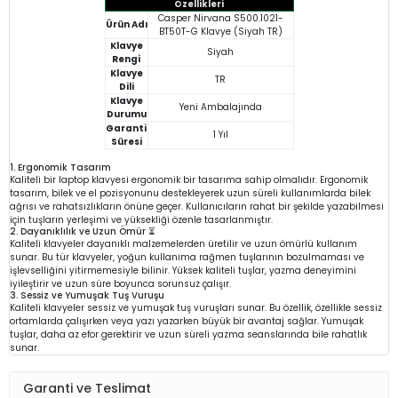
Özellikleri
Casper Nirvana S500.1021-
Ürün Adı
BT50T-G Klavye (Siyah TR)
Klavye
Siyah
Rengi
Klavye
TR
Dili
Klavye
Yeni Ambalajında
Durumu
Garanti
1 Yıl
Süresi
1. Ergonomik Tasarım
Kaliteli bir laptop klavyesi ergonomik bir tasarıma sahip olmalıdır. Ergonomik
tasarım, bilek ve el pozisyonunu destekleyerek uzun süreli kullanımlarda bilek
ağrısı ve rahatsızlıkların önüne geçer. Kullanıcıların rahat bir şekilde yazabilmesi
için tuşların yerleşimi ve yüksekliği özenle tasarlanmıştır.
2. Dayanıklılık ve Uzun Ömür ⏳
Kaliteli klavyeler dayanıklı malzemelerden üretilir ve uzun ömürlü kullanım
sunar. Bu tür klavyeler, yoğun kullanıma rağmen tuşlarının bozulmaması ve
işlevselliğini yitirmemesiyle bilinir. Yüksek kaliteli tuşlar, yazma deneyimini
iyileştirir ve uzun süre boyunca sorunsuz çalışır.
3. Sessiz ve Yumuşak Tuş Vuruşu
Kaliteli klavyeler sessiz ve yumuşak tuş vuruşları sunar. Bu özellik, özellikle sessiz
ortamlarda çalışırken veya yazı yazarken büyük bir avantaj sağlar. Yumuşak
tuşlar, daha az efor gerektirir ve uzun süreli yazma seanslarında bile rahatlık
sunar.
Garanti ve Teslimat