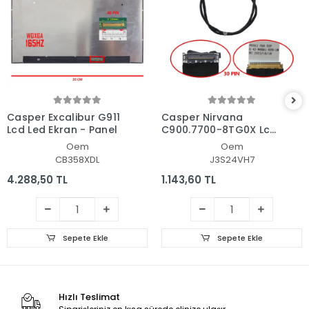
Casper Excalibur G911
Casper Nirvana
Lcd Led Ekran - Panel
C900.7700-8TG0X Lcd
- Ekran Data Flex
Oem
Oem
Kablosu
CB358XDL
J3S24VH7
4.288,50 TL
1.143,60 TL
Sepete Ekle
Sepete Ekle
Hızlı Teslimat