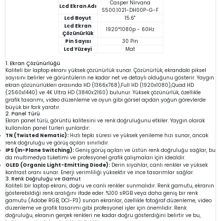
Casper Nirvana
Lcd Ekran Adı
S500.1021-DH00P-G-F
Lcd Boyut
15.6"
Lcd Ekran
1920*1080p - 60Hz
Çözünürlük
Pin Sayısı
30 Pin
Lcd Yüzeyi
Mat
1. Ekran Çözünürlüğü
Kaliteli bir laptop ekranı yüksek çözünürlük sunar. Çözünürlük, ekrandaki piksel
sayısını belirler ve görüntülerin ne kadar net ve detaylı olduğunu gösterir. Yaygın
ekran çözünürlükleri arasında HD (1366x768),Full HD (1920x1080),Quad HD
(2560x1440) ve 4K Ultra HD (3840x2160) bulunur. Yüksek çözünürlük, özellikle
grafik tasarımı, video düzenleme ve oyun gibi görsel açıdan yoğun görevlerde
büyük bir fark yaratır.
2. Panel Türü
Ekran panel türü, görüntü kalitesini ve renk doğruluğunu etkiler. Yaygın olarak
kullanılan panel türleri şunlardır:
TN (Twisted Nematic):
Hızlı tepki süresi ve yüksek yenileme hızı sunar, ancak
renk doğruluğu ve görüş açıları sınırlıdır.
IPS (In-Plane Switching):
Geniş görüş açıları ve üstün renk doğruluğu sağlar, bu
da multimedya tüketimi ve profesyonel grafik çalışmaları için idealdir.
OLED (Organic Light-Emitting Diode):
Derin siyahlar, canlı renkler ve yüksek
kontrast oranı sunar. Enerji verimliliği yüksektir ve ince tasarımlar sağlar.
3. Renk Doğruluğu ve Gamut
Kaliteli bir laptop ekranı, doğru ve canlı renkler sunmalıdır. Renk gamutu, ekranın
gösterebildiği renk aralığını ifade eder. %100 sRGB veya daha geniş bir renk
gamutu (Adobe RGB, DCI-P3) sunan ekranlar, özellikle fotoğraf düzenleme, video
düzenleme ve grafik tasarımı gibi profesyonel işler için önemlidir. Renk
doğruluğu, ekranın gerçek renkleri ne kadar doğru gösterdiğini belirtir ve bu,