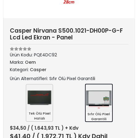
Casper Nirvana S500.1021-DH00P-G-F
Lcd Led Ekran - Panel
Ürün Kodu:
PQE4DC92
Marka:
Oem
Kategori:
Casper
Ürün Alternatifleri: Sıfır Ölü Pixel Garantili
Tek Ölü Pixel
Sıfır Ölü Pixel
Hatalı
Garantili
$34,50
/ ( 1.643,93 TL ) + Kdv
$41,40
/ ( 1.972,71 TL ) Kdv Dahil