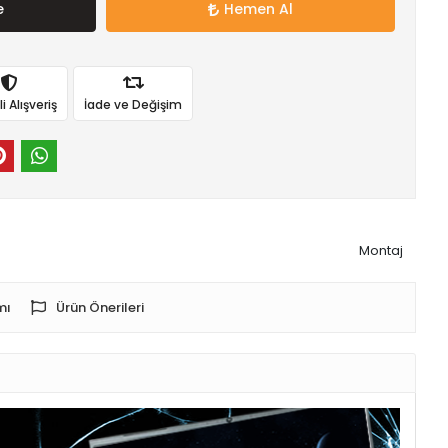
e
Hemen Al
 Alışveriş
İade ve Değişim
Montaj
mı
Ürün Önerileri