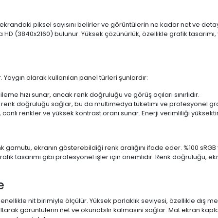
 ekrandaki piksel sayısını belirler ve görüntülerin ne kadar net ve det
a HD (3840x2160) bulunur. Yüksek çözünürlük, özellikle grafik tasarı
 Yaygın olarak kullanılan panel türleri şunlardır:
ileme hızı sunar, ancak renk doğruluğu ve görüş açıları sınırlıdır.
 renk doğruluğu sağlar, bu da multimedya tüketimi ve profesyonel grafi
 canlı renkler ve yüksek kontrast oranı sunar. Enerji verimliliği yüksekt
 Renk gamutu, ekranın gösterebildiği renk aralığını ifade eder. %100 
fik tasarımı gibi profesyonel işler için önemlidir. Renk doğruluğu, ekr
e
enellikle nit birimiyle ölçülür. Yüksek parlaklık seviyesi, özellikle dış
ltarak görüntülerin net ve okunabilir kalmasını sağlar. Mat ekran kap