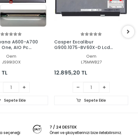
rvana A600-A700
Casper Excalibur
C
in One, AIO Pc
G900.1075-BV60X-D Lcd
G
nel
Led Ekran - Panel
L
Oem
Oem
JS99I3OX
L75MWB27
 TL
12.895,20 TL
4
Sepete Ekle
Sepete Ekle
7 / 24 DESTEK
a seçeneği
Öneri ve şikayetlerinizi bize iletebilirsiniz.