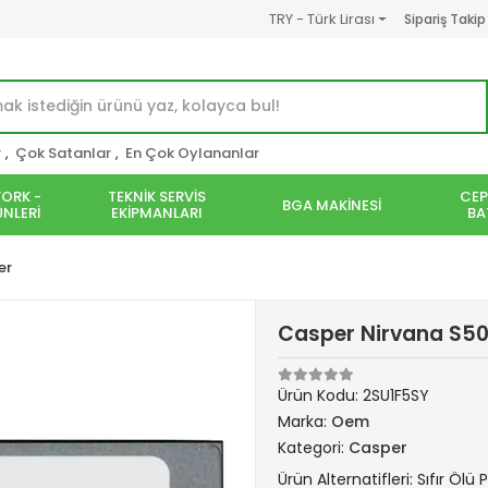
TRY - Türk Lirası
Sipariş Takip
r
,
Çok Satanlar
,
En Çok Oylananlar
ORK -
TEKNİK SERVİS
CEP
BGA MAKİNESİ
NLERİ
EKİPMANLARI
BA
er
Casper Nirvana S50
Ürün Kodu:
2SU1F5SY
Marka:
Oem
Kategori:
Casper
Ürün Alternatifleri: Sıfır Ölü P