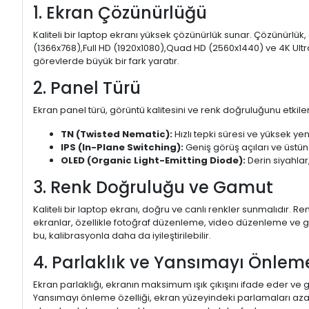
1. Ekran Çözünürlüğü
Kaliteli bir laptop ekranı yüksek çözünürlük sunar. Çözünürlük,
(1366x768),Full HD (1920x1080),Quad HD (2560x1440) ve 4K Ultr
görevlerde büyük bir fark yaratır.
2. Panel Türü
Ekran panel türü, görüntü kalitesini ve renk doğruluğunu etkiler.
TN (Twisted Nematic):
Hızlı tepki süresi ve yüksek yen
IPS (In-Plane Switching):
Geniş görüş açıları ve üstün
OLED (Organic Light-Emitting Diode):
Derin siyahlar,
3. Renk Doğruluğu ve Gamut
Kaliteli bir laptop ekranı, doğru ve canlı renkler sunmalıdır.
ekranlar, özellikle fotoğraf düzenleme, video düzenleme ve gra
bu, kalibrasyonla daha da iyileştirilebilir.
4. Parlaklık ve Yansımayı Önlem
Ekran parlaklığı, ekranın maksimum ışık çıkışını ifade eder ve g
Yansımayı önleme özelliği, ekran yüzeyindeki parlamaları aza