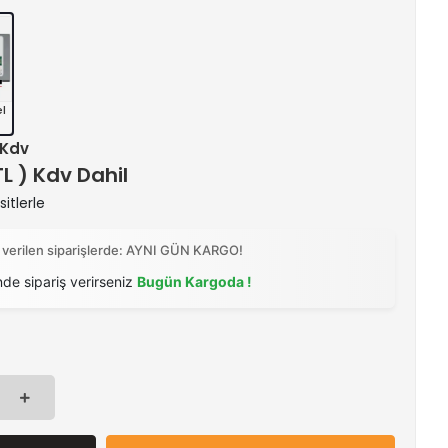
el
+ Kdv
TL ) Kdv Dahil
itlerle
 verilen siparişlerde: AYNI GÜN KARGO!
nde sipariş verirseniz
Bugün Kargoda !