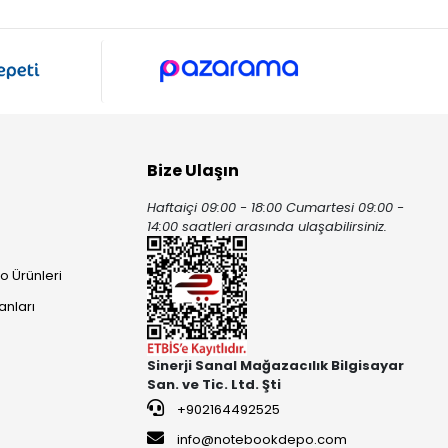
Bize Ulaşın
Haftaiçi 09:00 - 18:00 Cumartesi 09:00 -
ı
14:00 saatleri arasında ulaşabilirsiniz.
o Ürünleri
anları
Sinerji Sanal Mağazacılık Bilgisayar
San. ve Tic. Ltd. Şti
+902164492525
info@notebookdepo.com