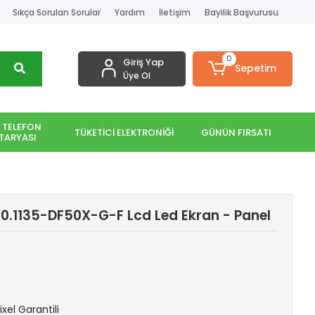
Sıkça Sorulan Sorular
Yardım
İletişim
Bayilik Başvurusu
0
Giriş Yap
Sepetim
Üye Ol
 TELEFON
TÜKETİCİ ELEKTRONİĞİ
GÜNÜN FIRSATI
TARYASI
0.1135-DF50X-G-F Lcd Led Ekran - Panel
ixel Garantili