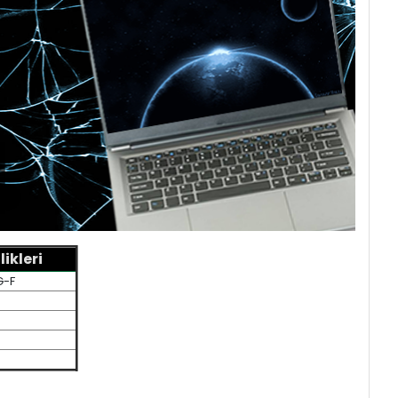
ikleri
G-F