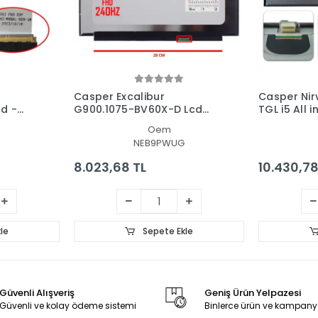
Casper Excalibur
Casper Ni
d -
G900.1075-BV60X-D Lcd
TGL i5 All 
losu
Led Ekran - Panel
Ekran - Pa
Oem
NEB9PWUG
8.023,68 TL
10.430,78
le
Sepete Ekle
Güvenli Alışveriş
Geniş Ürün Yelpazesi
Güvenli ve kolay ödeme sistemi
Binlerce ürün ve kampany