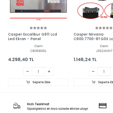
Casper Excalibur G911 Lcd
Casper Nirvana
Led Ekran - Panel
C900.7700-8TG0X Lc
Ekran Data Flex Kab
Oem
Oem
CB358XDL
J3S24VH7
4.298,40 TL
1.146,24 TL
Sepete Ekle
Sepete Ek
Hızlı Teslimat
Siparişleriniz en kısa sürede elinize ulaşır.