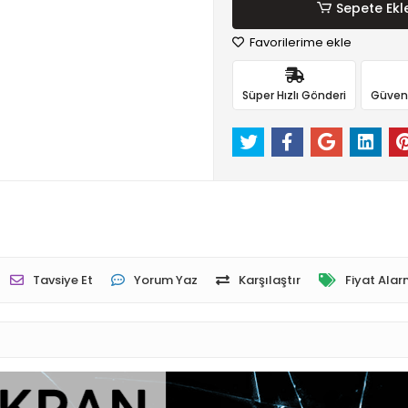
Sepete Ekl
Favorilerime ekle
Süper Hızlı Gönderi
Güvenli
Tavsiye Et
Yorum Yaz
Karşılaştır
Fiyat Alar