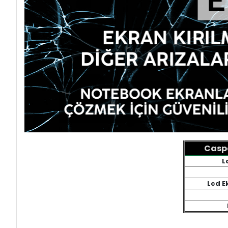
Caspe
L
Lcd E