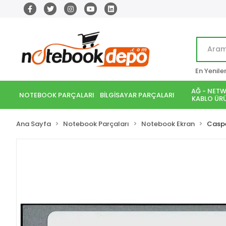
En Yenile
AĞ - NETW
NOTEBOOK PARÇALARI
BİLGİSAYAR PARÇALARI
KABLO ÜRÜ
Ana Sayfa
Notebook Parçaları
Notebook Ekran
Casp