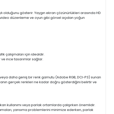
aylı olduğunu gösterir. Yaygın ekran çözünürlükleri arasında HD
mı, video düzenleme ve oyun gibi görsel açıdan yoğun
k çalışmaları için idealdir.
ir ve ince tasarımlar sağlar.
sRGB veya daha geniş bir renk gamutu (Adobe RGB, DCI-P3) sunan
anın gerçek renkleri ne kadar doğru gösterdiğini belirtir ve
 mekan kullanımı veya parlak ortamlarda çalışırken önemlidir.
lamaları, yansıma problemlerini minimize ederken, parlak