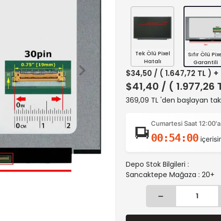
Tek Ölü Pixel
Sıfır Ölü Pix
Hatalı
Garantili
$34,50
/ ( 1.647,72 TL ) 
$41,40
/ ( 1.977,26 
369,09 TL 'den başlayan taks
Cumartesi Saat 12:00'a
00:53:59
içerisi
Depo Stok Bilgileri :
Sancaktepe Mağaza : 20+