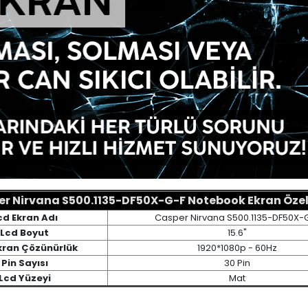
r Nirvana S500.1135-DF50X-G-F Notebook Ekran Özell
cd Ekran Adı
Casper Nirvana S500.1135-DF50X-
Lcd Boyut
15.6"
kran Çözünürlük
1920*1080p - 60Hz
Pin Sayısı
30 Pin
Lcd Yüzeyi
Mat