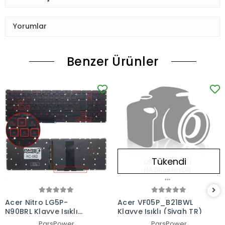
Yorumlar
Benzer Ürünler
Tükendi
Acer Nitro LG5P-
Acer VF05P_B21BWL
N90BRL Klavye Işıklı
Klavye Işıklı (Siyah TR)
(Siyah TR)
ParsPower
ParsPower