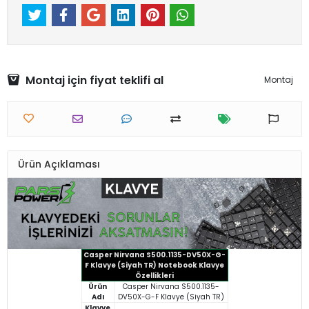
Montaj için fiyat teklifi al
Montaj
Ürün Açıklaması
Casper Nirvana S500.1135-DV50X-G-
F Klavye (Siyah TR) Notebook Klavye
Özellikleri
Ürün
Casper Nirvana S500.1135-
Adı
DV50X-G-F Klavye (Siyah TR)
Klavye