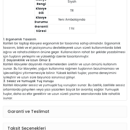
Siyah
Rengi
Klavye
TR
Dili
Klavye
Yeni Ambalajında
Durumu
Garanti
1 Yıl
Süresi
1. Ergonomik Tasarım
Kaliteli bir laptop klavyesi ergonomik bir tasarıma sahip olmalıdır. Ergonomik
tasarım, bilek ve el pozisyonunu destekleyerek uzun süreli kullanımlarda bilek
ağrısı ve rahatsızlıkların önüne geçer. Kullanıcıların rahat bir şekilde yazabilmesi
için tuşların yerleşimi ve yüksekliği özenle tasarlanmıştır.
2. Dayanıklılık ve Uzun Ömür ⏳
Kaliteli klavyeler dayanıklı malzemelerden üretilir ve uzun ömürlü kullanım
sunar. Bu tür klavyeler, yoğun kullanıma rağmen tuşlarının bozulmaması ve
işlevselliğini yitirmemesiyle bilinir. Yüksek kaliteli tuşlar, yazma deneyimini
iyileştirir ve uzun süre boyunca sorunsuz çalışır.
3. Sessiz ve Yumuşak Tuş Vuruşu
Kaliteli klavyeler sessiz ve yumuşak tuş vuruşları sunar. Bu özellik, özellikle sessiz
ortamlarda çalışırken veya yazı yazarken büyük bir avantaj sağlar. Yumuşak
tuşlar, daha az efor gerektirir ve uzun süreli yazma seanslarında bile rahatlık
sunar.
Garanti ve Teslimat
Taksit Seçenekleri