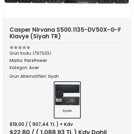
Casper Nirvana S500.1135-DV50X-G-F
Klavye (Siyah TR)
Ürün Kodu:
I797S33J
Marka:
ParsPower
Kategori:
Acer
Ürün Alternatifleri: Siyah
Siyah
$19,00
/ ( 907,44 TL ) + Kdv
$22,80
/ ( 1.088,93 TL ) Kdv Dahil