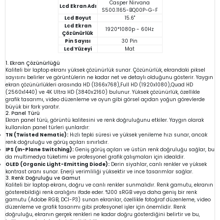
Casper Nirvana
Lcd Ekran Adı
S500.1165-BQ00P-G-F
Lcd Boyut
15.6"
Lcd Ekran
1920*1080p - 60Hz
Çözünürlük
Pin Sayısı
30 Pin
Lcd Yüzeyi
Mat
1. Ekran Çözünürlüğü
Kaliteli bir laptop ekranı yüksek çözünürlük sunar. Çözünürlük, ekrandaki piksel
sayısını belirler ve görüntülerin ne kadar net ve detaylı olduğunu gösterir. Yaygın
ekran çözünürlükleri arasında HD (1366x768),Full HD (1920x1080),Quad HD
(2560x1440) ve 4K Ultra HD (3840x2160) bulunur. Yüksek çözünürlük, özellikle
grafik tasarımı, video düzenleme ve oyun gibi görsel açıdan yoğun görevlerde
büyük bir fark yaratır.
2. Panel Türü
Ekran panel türü, görüntü kalitesini ve renk doğruluğunu etkiler. Yaygın olarak
kullanılan panel türleri şunlardır:
TN (Twisted Nematic):
Hızlı tepki süresi ve yüksek yenileme hızı sunar, ancak
renk doğruluğu ve görüş açıları sınırlıdır.
IPS (In-Plane Switching):
Geniş görüş açıları ve üstün renk doğruluğu sağlar, bu
da multimedya tüketimi ve profesyonel grafik çalışmaları için idealdir.
OLED (Organic Light-Emitting Diode):
Derin siyahlar, canlı renkler ve yüksek
kontrast oranı sunar. Enerji verimliliği yüksektir ve ince tasarımlar sağlar.
3. Renk Doğruluğu ve Gamut
Kaliteli bir laptop ekranı, doğru ve canlı renkler sunmalıdır. Renk gamutu, ekranın
gösterebildiği renk aralığını ifade eder. %100 sRGB veya daha geniş bir renk
gamutu (Adobe RGB, DCI-P3) sunan ekranlar, özellikle fotoğraf düzenleme, video
düzenleme ve grafik tasarımı gibi profesyonel işler için önemlidir. Renk
doğruluğu, ekranın gerçek renkleri ne kadar doğru gösterdiğini belirtir ve bu,