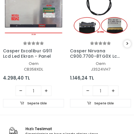
Casper Excalibur G911
Casper Nirvana
Lcd Led Ekran - Panel
C900.7700-8TG0X Lcd
- Ekran Data Flex
Oem
Oem
Kablosu
CB358XDL
J3S24VH7
4.298,40 TL
1.146,24 TL
Sepete Ekle
Sepete Ekle
Hızlı Teslimat