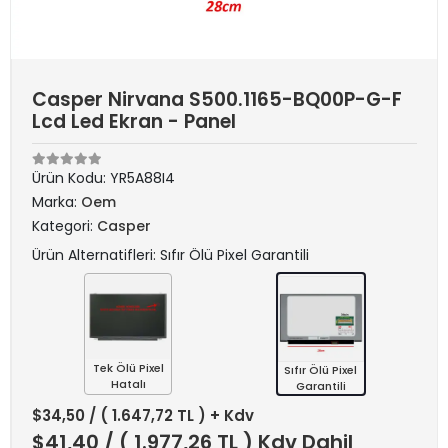
Casper Nirvana S500.1165-BQ00P-G-F
Lcd Led Ekran - Panel
Ürün Kodu:
YR5A88I4
Marka:
Oem
Kategori:
Casper
Ürün Alternatifleri: Sıfır Ölü Pixel Garantili
Tek Ölü Pixel
Sıfır Ölü Pixel
Hatalı
Garantili
$34,50
/ ( 1.647,72 TL ) + Kdv
$41,40
/ ( 1.977,26 TL ) Kdv Dahil