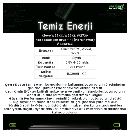
Clevo W27XC, W27XE, W27XH
Notebook Batarya - Pil (Pars Power)
Özellikleri
Clevo W27XC, W27XE,
Ürün Adı
W27XH
Renk
Siyah
Kapasite
10.8V 4400mAh.
Ürün Kalitesi
Pars Power
Kalite
ISO9001 - CE
Belgeleri
Çevre Dostu
Temiz enerji kaynaklarının kullanımı, bataryaların üretiminden
geri dönüşümüne kadar çevresel etkileri azaltır.
Uzun Ömür ⏳
Yüksek kaliteli malzemeler ve yenilikçi teknolojiler, bataryaların
daha uzun süre performans göstermesini sağlar.
Güvenilir Performans ⚡
Enerji verimliliği yüksek olan bataryalar, dizüstü
bilgisayarların daha stabil ve kesintisiz çalışmasına yardımcı olur.
Sürdürülebilirlik ♻️
Geri dönüştürülebilir malzemeler kullanılarak üretilen
bataryalar, doğal kaynakların korunmasına ve atık miktarının azaltılmasına
katkıda bulunur.