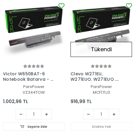
Tükendi
Victor W650BAT-6
Clevo W271EU,
Notebook Batarya - Pil
W271EUQ, W271EUQ ,
(Pars Power)
W27XB Notebook
ParsPower
ParsPower
Batarya - Pil (Pars
VZ344TOW
MCF171J3
Power)
1.002,96 TL
916,99 TL
Sepete Ekle
Stokta Yok