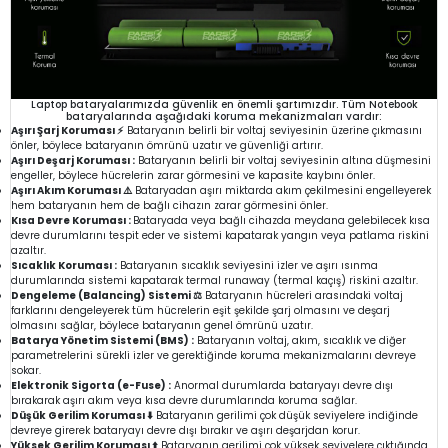
Laptop bataryalarımızda güvenlik en önemli şartımızdır. Tüm Notebook
bataryalarında aşağıdaki koruma mekanizmaları vardır:
Aşırı Şarj Koruması ⚡
Bataryanın belirli bir voltaj seviyesinin üzerine çıkmasını
önler, böylece bataryanın ömrünü uzatır ve güvenliği artırır.
Aşırı Deşarj Koruması :
Bataryanın belirli bir voltaj seviyesinin altına düşmesini
engeller, böylece hücrelerin zarar görmesini ve kapasite kaybını önler.
Aşırı Akım Koruması ⚠️
Bataryadan aşırı miktarda akım çekilmesini engelleyerek
hem bataryanın hem de bağlı cihazın zarar görmesini önler.
Kısa Devre Koruması :
Bataryada veya bağlı cihazda meydana gelebilecek kısa
devre durumlarını tespit eder ve sistemi kapatarak yangın veya patlama riskini
azaltır.
Sıcaklık Koruması :
Bataryanın sıcaklık seviyesini izler ve aşırı ısınma
durumlarında sistemi kapatarak termal runaway (termal kaçış) riskini azaltır.
Dengeleme (Balancing) Sistemi ⚖️
Bataryanın hücreleri arasındaki voltaj
farklarını dengeleyerek tüm hücrelerin eşit şekilde şarj olmasını ve deşarj
olmasını sağlar, böylece bataryanın genel ömrünü uzatır.
Batarya Yönetim Sistemi (BMS) :
Bataryanın voltaj, akım, sıcaklık ve diğer
parametrelerini sürekli izler ve gerektiğinde koruma mekanizmalarını devreye
sokar.
Elektronik Sigorta (e-Fuse) :
Anormal durumlarda bataryayı devre dışı
bırakarak aşırı akım veya kısa devre durumlarında koruma sağlar.
Düşük Gerilim Koruması ⬇️
Bataryanın gerilimi çok düşük seviyelere indiğinde
devreye girerek bataryayı devre dışı bırakır ve aşırı deşarjdan korur.
Yüksek Gerilim Koruması ⬆️
Bataryanın gerilimi çok yüksek seviyelere çıktığında