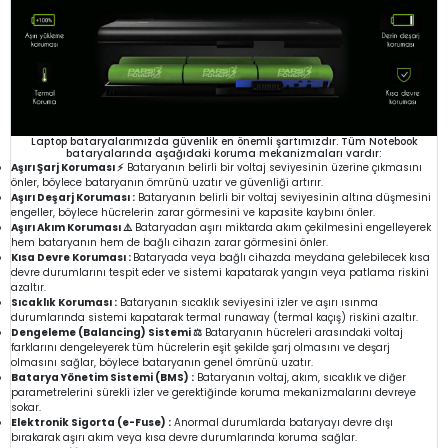
Laptop bataryalarımızda güvenlik en önemli şartımızdır. Tüm Notebook
bataryalarında aşağıdaki koruma mekanizmaları vardır:
Aşırı Şarj Koruması ⚡
Bataryanın belirli bir voltaj seviyesinin üzerine çıkmasını
önler, böylece bataryanın ömrünü uzatır ve güvenliği artırır.
Aşırı Deşarj Koruması :
Bataryanın belirli bir voltaj seviyesinin altına düşmesini
engeller, böylece hücrelerin zarar görmesini ve kapasite kaybını önler.
Aşırı Akım Koruması ⚠️
Bataryadan aşırı miktarda akım çekilmesini engelleyerek
hem bataryanın hem de bağlı cihazın zarar görmesini önler.
Kısa Devre Koruması :
Bataryada veya bağlı cihazda meydana gelebilecek kısa
devre durumlarını tespit eder ve sistemi kapatarak yangın veya patlama riskini
azaltır.
Sıcaklık Koruması :
Bataryanın sıcaklık seviyesini izler ve aşırı ısınma
durumlarında sistemi kapatarak termal runaway (termal kaçış) riskini azaltır.
Dengeleme (Balancing) Sistemi ⚖️
Bataryanın hücreleri arasındaki voltaj
farklarını dengeleyerek tüm hücrelerin eşit şekilde şarj olmasını ve deşarj
olmasını sağlar, böylece bataryanın genel ömrünü uzatır.
Batarya Yönetim Sistemi (BMS) :
Bataryanın voltaj, akım, sıcaklık ve diğer
parametrelerini sürekli izler ve gerektiğinde koruma mekanizmalarını devreye
sokar.
Elektronik Sigorta (e-Fuse) :
Anormal durumlarda bataryayı devre dışı
bırakarak aşırı akım veya kısa devre durumlarında koruma sağlar.