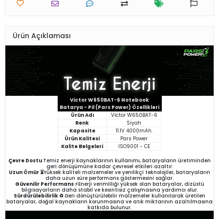
Ürün Açıklaması
Victor W650BAT-6 Notebook
Batarya - Pil (Pars Power) Özellikleri
Ürün Adı
Victor W650BAT-6
Renk
Siyah
Kapasite
11.1V 4000mAh.
Ürün Kalitesi
Pars Power
Kalite Belgeleri
ISO9001 - CE
Çevre Dostu
Temiz enerji kaynaklarının kullanımı, bataryaların üretiminden
geri dönüşümüne kadar çevresel etkileri azaltır.
Uzun Ömür ⏳
Yüksek kaliteli malzemeler ve yenilikçi teknolojiler, bataryaların
daha uzun süre performans göstermesini sağlar.
Güvenilir Performans ⚡
Enerji verimliliği yüksek olan bataryalar, dizüstü
bilgisayarların daha stabil ve kesintisiz çalışmasına yardımcı olur.
Sürdürülebilirlik ♻️
Geri dönüştürülebilir malzemeler kullanılarak üretilen
bataryalar, doğal kaynakların korunmasına ve atık miktarının azaltılmasına
katkıda bulunur.