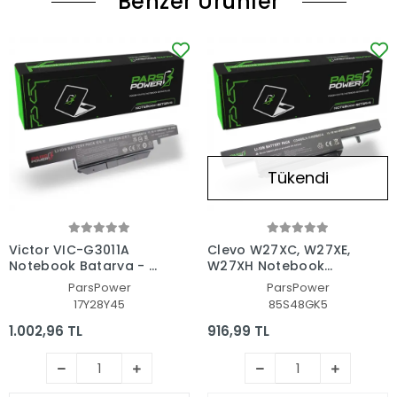
Benzer Ürünler
Tükendi
Victor VIC-G3011A
Clevo W27XC, W27XE,
Notebook Batarya - Pil
W27XH Notebook
(Pars Power)
Batarya - Pil (Pars
ParsPower
ParsPower
Power)
17Y28Y45
85S48GK5
1.002,96 TL
916,99 TL