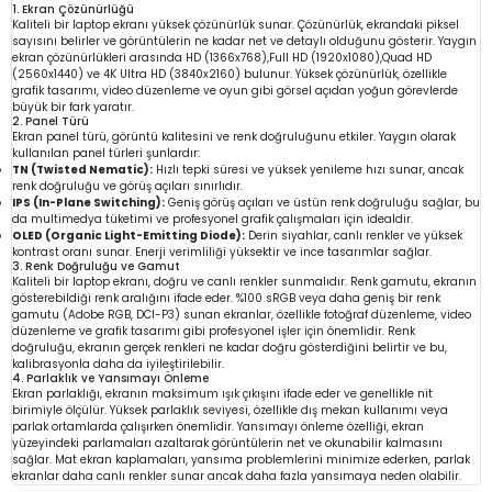
1. Ekran Çözünürlüğü
Kaliteli bir laptop ekranı yüksek çözünürlük sunar. Çözünürlük, ekrandaki piksel
sayısını belirler ve görüntülerin ne kadar net ve detaylı olduğunu gösterir. Yaygın
ekran çözünürlükleri arasında HD (1366x768),Full HD (1920x1080),Quad HD
(2560x1440) ve 4K Ultra HD (3840x2160) bulunur. Yüksek çözünürlük, özellikle
grafik tasarımı, video düzenleme ve oyun gibi görsel açıdan yoğun görevlerde
büyük bir fark yaratır.
2. Panel Türü
Ekran panel türü, görüntü kalitesini ve renk doğruluğunu etkiler. Yaygın olarak
kullanılan panel türleri şunlardır:
TN (Twisted Nematic):
Hızlı tepki süresi ve yüksek yenileme hızı sunar, ancak
renk doğruluğu ve görüş açıları sınırlıdır.
IPS (In-Plane Switching):
Geniş görüş açıları ve üstün renk doğruluğu sağlar, bu
da multimedya tüketimi ve profesyonel grafik çalışmaları için idealdir.
OLED (Organic Light-Emitting Diode):
Derin siyahlar, canlı renkler ve yüksek
kontrast oranı sunar. Enerji verimliliği yüksektir ve ince tasarımlar sağlar.
3. Renk Doğruluğu ve Gamut
Kaliteli bir laptop ekranı, doğru ve canlı renkler sunmalıdır. Renk gamutu, ekranın
gösterebildiği renk aralığını ifade eder. %100 sRGB veya daha geniş bir renk
gamutu (Adobe RGB, DCI-P3) sunan ekranlar, özellikle fotoğraf düzenleme, video
düzenleme ve grafik tasarımı gibi profesyonel işler için önemlidir. Renk
doğruluğu, ekranın gerçek renkleri ne kadar doğru gösterdiğini belirtir ve bu,
kalibrasyonla daha da iyileştirilebilir.
4. Parlaklık ve Yansımayı Önleme
Ekran parlaklığı, ekranın maksimum ışık çıkışını ifade eder ve genellikle nit
birimiyle ölçülür. Yüksek parlaklık seviyesi, özellikle dış mekan kullanımı veya
parlak ortamlarda çalışırken önemlidir. Yansımayı önleme özelliği, ekran
yüzeyindeki parlamaları azaltarak görüntülerin net ve okunabilir kalmasını
sağlar. Mat ekran kaplamaları, yansıma problemlerini minimize ederken, parlak
ekranlar daha canlı renkler sunar ancak daha fazla yansımaya neden olabilir.