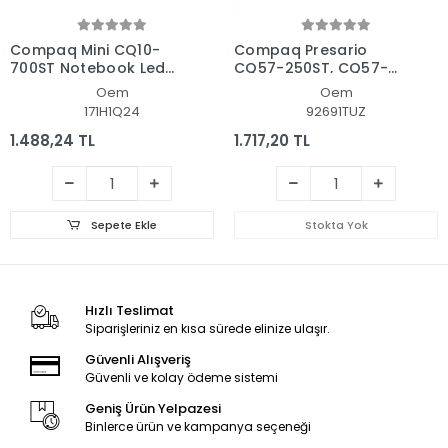
Compaq Mini CQ10-
Compaq Presario
700ST Notebook Led
CQ57-250ST, CQ57-
Ekran
371ST Uyumlu Led Lcd
Oem
Oem
Ekran
171H1Q24
92691TUZ
1.488,24 TL
1.717,20 TL
Sepete Ekle
Stokta Yok
Hızlı Teslimat
Siparişleriniz en kısa sürede elinize ulaşır.
Güvenli Alışveriş
Güvenli ve kolay ödeme sistemi
Geniş Ürün Yelpazesi
Binlerce ürün ve kampanya seçeneği