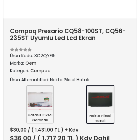
Compaq Presario CQ58-100ST, CQ56-
235ST Uyumlu Led Lcd Ekran
Ürün Kodu:
3O2QYE15
Marka:
Oem
Kategori:
Compaq
Ürün Alternatifleri: Nokta Piksel Hatalı
Hatasız Piksel
Nokta Piksel
Garantili
Hatalı
$30,00
/ ( 1.431,00 TL ) + Kdv
$36,00
/ ( 1.717,20 TL ) Kdv Dahil