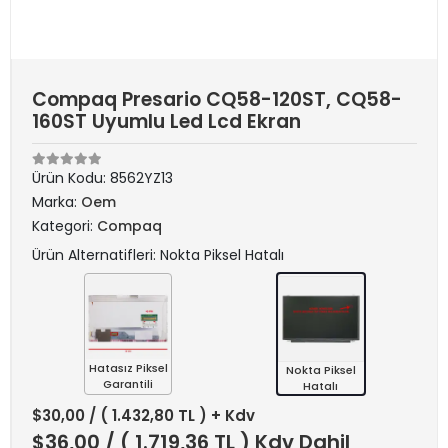
Compaq Presario CQ58-120ST, CQ58-
160ST Uyumlu Led Lcd Ekran
Ürün Kodu:
8562YZ13
Marka:
Oem
Kategori:
Compaq
Ürün Alternatifleri: Nokta Piksel Hatalı
Hatasız Piksel
Nokta Piksel
Garantili
Hatalı
$30,00
/ ( 1.432,80 TL ) + Kdv
$36,00
/ ( 1.719,36 TL ) Kdv Dahil