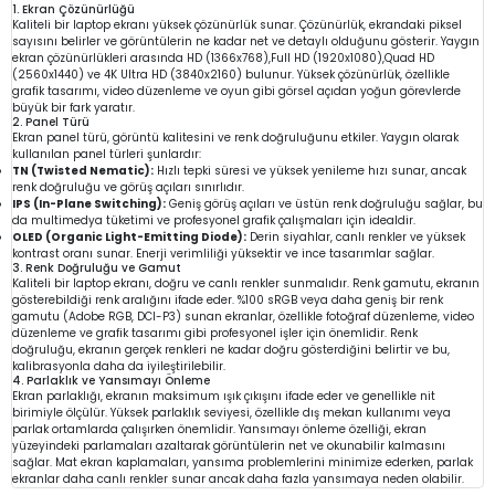
1. Ekran Çözünürlüğü
Kaliteli bir laptop ekranı yüksek çözünürlük sunar. Çözünürlük, ekrandaki piksel
sayısını belirler ve görüntülerin ne kadar net ve detaylı olduğunu gösterir. Yaygın
ekran çözünürlükleri arasında HD (1366x768),Full HD (1920x1080),Quad HD
(2560x1440) ve 4K Ultra HD (3840x2160) bulunur. Yüksek çözünürlük, özellikle
grafik tasarımı, video düzenleme ve oyun gibi görsel açıdan yoğun görevlerde
büyük bir fark yaratır.
2. Panel Türü
Ekran panel türü, görüntü kalitesini ve renk doğruluğunu etkiler. Yaygın olarak
kullanılan panel türleri şunlardır:
TN (Twisted Nematic):
Hızlı tepki süresi ve yüksek yenileme hızı sunar, ancak
renk doğruluğu ve görüş açıları sınırlıdır.
IPS (In-Plane Switching):
Geniş görüş açıları ve üstün renk doğruluğu sağlar, bu
da multimedya tüketimi ve profesyonel grafik çalışmaları için idealdir.
OLED (Organic Light-Emitting Diode):
Derin siyahlar, canlı renkler ve yüksek
kontrast oranı sunar. Enerji verimliliği yüksektir ve ince tasarımlar sağlar.
3. Renk Doğruluğu ve Gamut
Kaliteli bir laptop ekranı, doğru ve canlı renkler sunmalıdır. Renk gamutu, ekranın
gösterebildiği renk aralığını ifade eder. %100 sRGB veya daha geniş bir renk
gamutu (Adobe RGB, DCI-P3) sunan ekranlar, özellikle fotoğraf düzenleme, video
düzenleme ve grafik tasarımı gibi profesyonel işler için önemlidir. Renk
doğruluğu, ekranın gerçek renkleri ne kadar doğru gösterdiğini belirtir ve bu,
kalibrasyonla daha da iyileştirilebilir.
4. Parlaklık ve Yansımayı Önleme
Ekran parlaklığı, ekranın maksimum ışık çıkışını ifade eder ve genellikle nit
birimiyle ölçülür. Yüksek parlaklık seviyesi, özellikle dış mekan kullanımı veya
parlak ortamlarda çalışırken önemlidir. Yansımayı önleme özelliği, ekran
yüzeyindeki parlamaları azaltarak görüntülerin net ve okunabilir kalmasını
sağlar. Mat ekran kaplamaları, yansıma problemlerini minimize ederken, parlak
ekranlar daha canlı renkler sunar ancak daha fazla yansımaya neden olabilir.