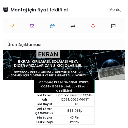
Montaj için fiyat teklifi al
Montaj
Ürün Açıklaması
Compaq Presario CQ58-120ST,
CQ58-160ST Notebook Ekran
Özellikleri
Lcd Ekran
Compaq Presario CQ58-
Adı
120ST, CQ58-160ST
Lcd Boyut
15.6"
Lcd Ekran
1366*768p
Çözünürlük
Pin Sayısı
40 Pin
Lcd Yüzeyi
Parlak