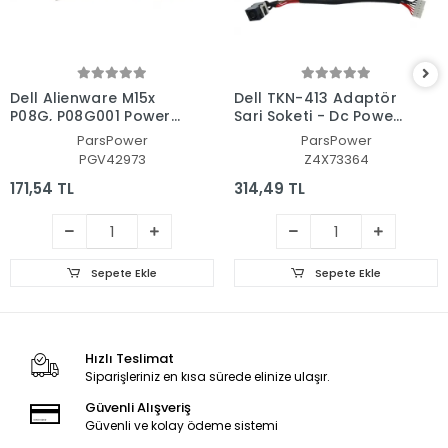
Dell Alienware M15x
Dell TKN-413 Adaptör
P08G, P08G001 Power
Şarj Soketi - Dc Power
Jack - Adaptör Soketi
Jack
ParsPower
ParsPower
PGV42973
Z4X73364
171,54 TL
314,49 TL
Sepete Ekle
Sepete Ekle
Hızlı Teslimat
Siparişleriniz en kısa sürede elinize ulaşır.
Güvenli Alışveriş
Güvenli ve kolay ödeme sistemi