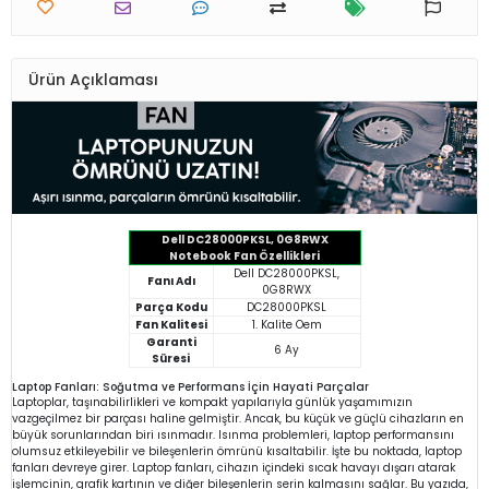
Ürün Açıklaması
Dell DC28000PKSL, 0G8RWX
Notebook Fan Özellikleri
Dell DC28000PKSL,
Fanı Adı
0G8RWX
Parça Kodu
DC28000PKSL
Fan Kalitesi
1. Kalite Oem
Garanti
6 Ay
Süresi
Laptop Fanları: Soğutma ve Performans İçin Hayati Parçalar
Laptoplar, taşınabilirlikleri ve kompakt yapılarıyla günlük yaşamımızın
vazgeçilmez bir parçası haline gelmiştir. Ancak, bu küçük ve güçlü cihazların en
büyük sorunlarından biri ısınmadır. Isınma problemleri, laptop performansını
olumsuz etkileyebilir ve bileşenlerin ömrünü kısaltabilir. İşte bu noktada, laptop
fanları devreye girer. Laptop fanları, cihazın içindeki sıcak havayı dışarı atarak
işlemcinin, grafik kartının ve diğer bileşenlerin serin kalmasını sağlar. Bu yazıda,