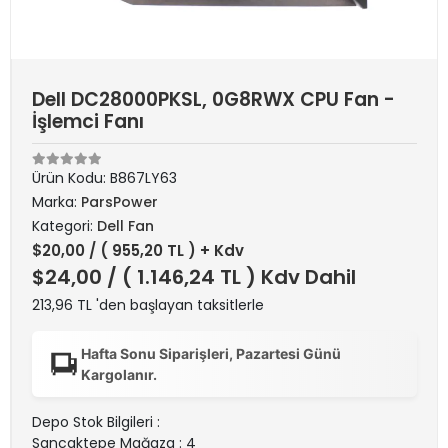
Dell DC28000PKSL, 0G8RWX CPU Fan -
İşlemci Fanı
Ürün Kodu:
B867LY63
Marka:
ParsPower
Kategori:
Dell Fan
$20,00
/ ( 955,20 TL ) + Kdv
$24,00
/ ( 1.146,24 TL ) Kdv Dahil
213,96 TL 'den başlayan taksitlerle
Hafta Sonu Siparişleri, Pazartesi Günü
Kargolanır.
Depo Stok Bilgileri :
Sancaktepe Mağaza : 4