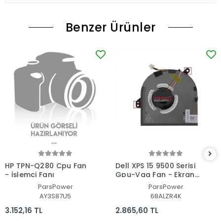
Benzer Ürünler
HP TPN-Q280 Cpu Fan
Dell XPS 15 9500 Serisi
- İşlemci Fanı
Gpu-Vga Fan - Ekran
Kartı Fanı
ParsPower
ParsPower
AY3S87U5
68ALZR4K
3.152,16 TL
2.865,60 TL