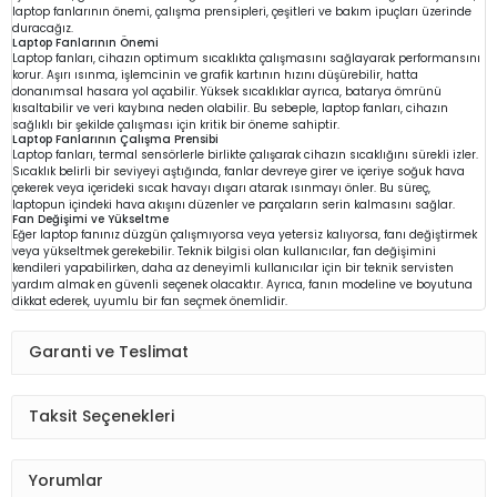
laptop fanlarının önemi, çalışma prensipleri, çeşitleri ve bakım ipuçları üzerinde
duracağız.
Laptop Fanlarının Önemi
Laptop fanları, cihazın optimum sıcaklıkta çalışmasını sağlayarak performansını
korur. Aşırı ısınma, işlemcinin ve grafik kartının hızını düşürebilir, hatta
donanımsal hasara yol açabilir. Yüksek sıcaklıklar ayrıca, batarya ömrünü
kısaltabilir ve veri kaybına neden olabilir. Bu sebeple, laptop fanları, cihazın
sağlıklı bir şekilde çalışması için kritik bir öneme sahiptir.
Laptop Fanlarının Çalışma Prensibi
Laptop fanları, termal sensörlerle birlikte çalışarak cihazın sıcaklığını sürekli izler.
Sıcaklık belirli bir seviyeyi aştığında, fanlar devreye girer ve içeriye soğuk hava
çekerek veya içerideki sıcak havayı dışarı atarak ısınmayı önler. Bu süreç,
laptopun içindeki hava akışını düzenler ve parçaların serin kalmasını sağlar.
Fan Değişimi ve Yükseltme
Eğer laptop fanınız düzgün çalışmıyorsa veya yetersiz kalıyorsa, fanı değiştirmek
veya yükseltmek gerekebilir. Teknik bilgisi olan kullanıcılar, fan değişimini
kendileri yapabilirken, daha az deneyimli kullanıcılar için bir teknik servisten
yardım almak en güvenli seçenek olacaktır. Ayrıca, fanın modeline ve boyutuna
dikkat ederek, uyumlu bir fan seçmek önemlidir.
Garanti ve Teslimat
Taksit Seçenekleri
Yorumlar