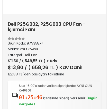
Dell P25G002, P25G003 CPU Fan -
İşlemci Fanı
Ürün Kodu:
97V358XF
Marka:
ParsPower
Kategori:
Dell Fan
$11,50
/ ( 548,55 TL ) + Kdv
$13,80
/ ( 658,26 TL ) Kdv Dahil
122,88 TL 'den başlayan taksitlerle
Saat 16:00'a kadar verilen siparişlerde: AYNI GÜN
KARGO!
01:25:46
içerisinde sipariş verirseniz
Bugün
Kargoda !