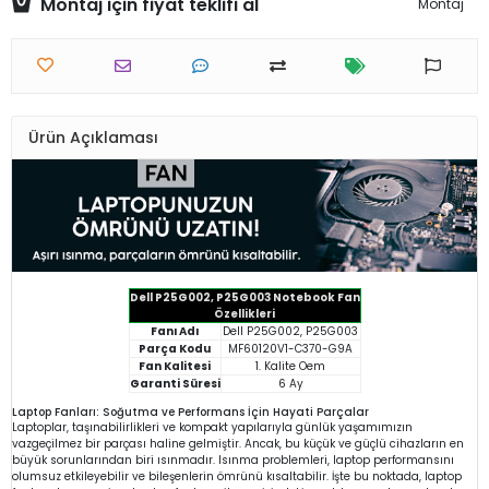
Montaj için fiyat teklifi al
Montaj
Ürün Açıklaması
Dell P25G002, P25G003 Notebook Fan
Özellikleri
Fanı Adı
Dell P25G002, P25G003
Parça Kodu
MF60120V1-C370-G9A
Fan Kalitesi
1. Kalite Oem
Garanti Süresi
6 Ay
Laptop Fanları: Soğutma ve Performans İçin Hayati Parçalar
Laptoplar, taşınabilirlikleri ve kompakt yapılarıyla günlük yaşamımızın
vazgeçilmez bir parçası haline gelmiştir. Ancak, bu küçük ve güçlü cihazların en
büyük sorunlarından biri ısınmadır. Isınma problemleri, laptop performansını
olumsuz etkileyebilir ve bileşenlerin ömrünü kısaltabilir. İşte bu noktada, laptop