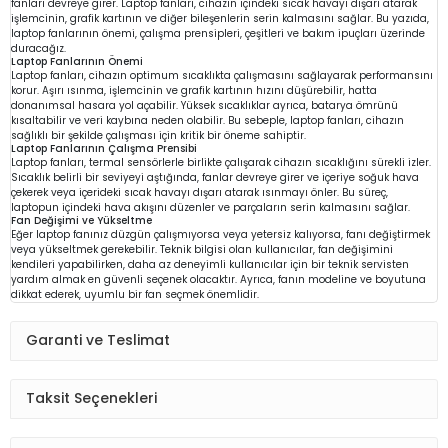
fanları devreye girer. Laptop fanları, cihazın içindeki sıcak havayı dışarı atarak
işlemcinin, grafik kartının ve diğer bileşenlerin serin kalmasını sağlar. Bu yazıda,
laptop fanlarının önemi, çalışma prensipleri, çeşitleri ve bakım ipuçları üzerinde
duracağız.
Laptop Fanlarının Önemi
Laptop fanları, cihazın optimum sıcaklıkta çalışmasını sağlayarak performansını
korur. Aşırı ısınma, işlemcinin ve grafik kartının hızını düşürebilir, hatta
donanımsal hasara yol açabilir. Yüksek sıcaklıklar ayrıca, batarya ömrünü
kısaltabilir ve veri kaybına neden olabilir. Bu sebeple, laptop fanları, cihazın
sağlıklı bir şekilde çalışması için kritik bir öneme sahiptir.
Laptop Fanlarının Çalışma Prensibi
Laptop fanları, termal sensörlerle birlikte çalışarak cihazın sıcaklığını sürekli izler.
Sıcaklık belirli bir seviyeyi aştığında, fanlar devreye girer ve içeriye soğuk hava
çekerek veya içerideki sıcak havayı dışarı atarak ısınmayı önler. Bu süreç,
laptopun içindeki hava akışını düzenler ve parçaların serin kalmasını sağlar.
Fan Değişimi ve Yükseltme
Eğer laptop fanınız düzgün çalışmıyorsa veya yetersiz kalıyorsa, fanı değiştirmek
veya yükseltmek gerekebilir. Teknik bilgisi olan kullanıcılar, fan değişimini
kendileri yapabilirken, daha az deneyimli kullanıcılar için bir teknik servisten
yardım almak en güvenli seçenek olacaktır. Ayrıca, fanın modeline ve boyutuna
dikkat ederek, uyumlu bir fan seçmek önemlidir.
Garanti ve Teslimat
Taksit Seçenekleri