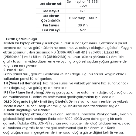
Dell Inspiron 15 5551,
Lcd Ekran Adı
5552
Lcd Boyut
15.6"
Lcd Ekran
1366*768p - 60Hz
Çözünürlük
Pin Sayısı
30 Pin
Lcd Yüzeyi
Mat
1. Ekran Çözünürlüğü
Kaliteli bir laptop ekranı yüksek çözünürlük sunar. Çözünürlük, ekrandaki piksel
sayısını belirler ve görüntülerin ne kadar net ve detaylı olduğunu gösterir. Yaygın
ekran çözünürlükleri arasında HD (1366x768),Full HD (1920x1080),Quad HD
(2560x1440) ve 4K Ultra HD (3840x2160) bulunur. Yüksek çözünürlük, özellikle
grafik tasarımı, video düzenleme ve oyun gibi görsel açıdan yoğun görevlerde
büyük bir fark yaratır.
2. Panel Türü
Ekran panel türü, görüntü kalitesini ve renk doğruluğunu etkiler. Yaygın olarak
kullanılan panel türleri şunlardır:
TN (Twisted Nematic):
Hızlı tepki süresi ve yüksek yenileme hızı sunar, ancak
renk doğruluğu ve görüş açıları sınırlıdır.
IPS (In-Plane Switching):
Geniş görüş açıları ve üstün renk doğruluğu sağlar, bu
da multimedya tüketimi ve profesyonel grafik çalışmaları için idealdir.
OLED (Organic Light-Emitting Diode):
Derin siyahlar, canlı renkler ve yüksek
kontrast oranı sunar. Enerji verimliliği yüksektir ve ince tasarımlar sağlar.
3. Renk Doğruluğu ve Gamut
Kaliteli bir laptop ekranı, doğru ve canlı renkler sunmalıdır. Renk gamutu, ekranın
gösterebildiği renk aralığını ifade eder. %100 sRGB veya daha geniş bir renk
gamutu (Adobe RGB, DCI-P3) sunan ekranlar, özellikle fotoğraf düzenleme, video
düzenleme ve grafik tasarımı gibi profesyonel işler için önemlidir. Renk
doğruluğu, ekranın gerçek renkleri ne kadar doğru gösterdiğini belirtir ve bu,