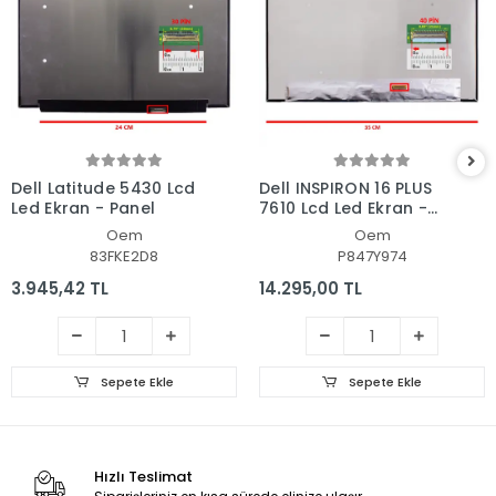
Dell Latitude 5430 Lcd
Dell INSPIRON 16 PLUS
Led Ekran - Panel
7610 Lcd Led Ekran -
Panel
Oem
Oem
83FKE2D8
P847Y974
3.945,42 TL
14.295,00 TL
Sepete Ekle
Sepete Ekle
Hızlı Teslimat