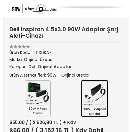
Dell Inspiron 4.5x3.0 90W Adaptör Şarj
Aleti-Cihazı
Ürün Kodu:
1TKX6KA7
Marka:
Orijinal Üretici
Kategori:
Dell Orijinal Adaptör
Ürün Alternatifleri: 90W - Orijinal Üretici
90W - Pars
90W - Orijinal
Power
Üretici
$55,00
/ ( 2.626,80 TL ) + Kdv
$66,00
/ ( 3.152,16 TL ) Kdv Dahil