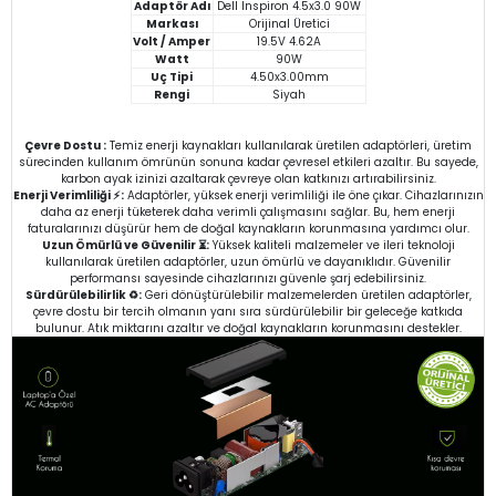
Adaptör Adı
Dell Inspiron 4.5x3.0 90W
Markası
Orijinal Üretici
Volt / Amper
19.5V 4.62A
Watt
90W
Uç Tipi
4.50x3.00mm
Rengi
Siyah
Çevre Dostu :
Temiz enerji kaynakları kullanılarak üretilen adaptörleri, üretim
sürecinden kullanım ömrünün sonuna kadar çevresel etkileri azaltır. Bu sayede,
karbon ayak izinizi azaltarak çevreye olan katkınızı artırabilirsiniz.
Enerji Verimliliği ⚡:
Adaptörler, yüksek enerji verimliliği ile öne çıkar. Cihazlarınızın
daha az enerji tüketerek daha verimli çalışmasını sağlar. Bu, hem enerji
faturalarınızı düşürür hem de doğal kaynakların korunmasına yardımcı olur.
Uzun Ömürlü ve Güvenilir ⏳:
Yüksek kaliteli malzemeler ve ileri teknoloji
kullanılarak üretilen adaptörler, uzun ömürlü ve dayanıklıdır. Güvenilir
performansı sayesinde cihazlarınızı güvenle şarj edebilirsiniz.
Sürdürülebilirlik ♻️:
Geri dönüştürülebilir malzemelerden üretilen adaptörler,
çevre dostu bir tercih olmanın yanı sıra sürdürülebilir bir geleceğe katkıda
bulunur. Atık miktarını azaltır ve doğal kaynakların korunmasını destekler.