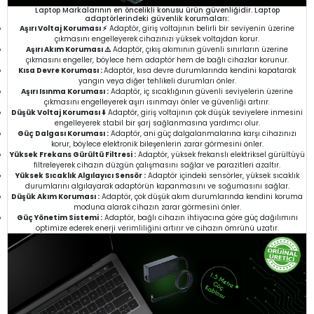
Laptop Markalarının en öncelikli konusu ürün güvenliğidir. Laptop
adaptörlerindeki güvenlik korumaları:
Aşırı Voltaj Koruması ⚡
Adaptör, giriş voltajının belirli bir seviyenin üzerine
çıkmasını engelleyerek cihazınızı yüksek voltajdan korur.
Aşırı Akım Koruması ⚠️
Adaptör, çıkış akımının güvenli sınırların üzerine
çıkmasını engeller, böylece hem adaptör hem de bağlı cihazlar korunur.
Kısa Devre Koruması :
Adaptör, kısa devre durumlarında kendini kapatarak
yangın veya diğer tehlikeli durumları önler.
Aşırı Isınma Koruması :
Adaptör, iç sıcaklığının güvenli seviyelerin üzerine
çıkmasını engelleyerek aşırı ısınmayı önler ve güvenliği artırır.
Düşük Voltaj Koruması ⬇️
Adaptör, giriş voltajının çok düşük seviyelere inmesini
engelleyerek stabil bir şarj sağlanmasına yardımcı olur.
Güç Dalgası Koruması :
Adaptör, ani güç dalgalanmalarına karşı cihazınızı
korur, böylece elektronik bileşenlerin zarar görmesini önler.
Yüksek Frekans Gürültü Filtresi :
Adaptör, yüksek frekanslı elektriksel gürültüyü
filtreleyerek cihazın düzgün çalışmasını sağlar ve parazitleri azaltır.
Yüksek Sıcaklık Algılayıcı Sensör :
Adaptör içindeki sensörler, yüksek sıcaklık
durumlarını algılayarak adaptörün kapanmasını ve soğumasını sağlar.
Düşük Akım Koruması :
Adaptör, çok düşük akım durumlarında kendini koruma
moduna alarak cihazın zarar görmesini önler.
Güç Yönetim Sistemi :
Adaptör, bağlı cihazın ihtiyacına göre güç dağılımını
optimize ederek enerji verimliliğini artırır ve cihazın ömrünü uzatır.