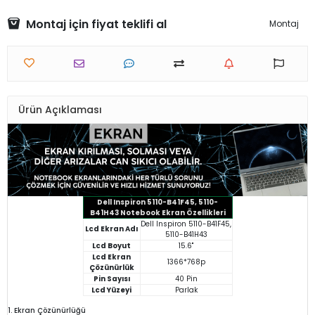
Montaj için fiyat teklifi al
Montaj
Ürün Açıklaması
Dell Inspiron 5110-B41F45, 5110-
B41H43 Notebook Ekran Özellikleri
Dell Inspiron 5110-B41F45,
Lcd Ekran Adı
5110-B41H43
Lcd Boyut
15.6"
Lcd Ekran
1366*768p
Çözünürlük
Pin Sayısı
40 Pin
Lcd Yüzeyi
Parlak
1. Ekran Çözünürlüğü