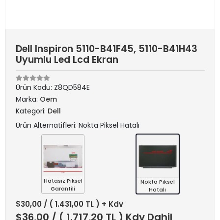
Dell Inspiron 5110-B41F45, 5110-B41H43
Uyumlu Led Lcd Ekran
Ürün Kodu:
Z8QD584E
Marka:
Oem
Kategori:
Dell
Ürün Alternatifleri: Nokta Piksel Hatalı
Hatasız Piksel
Nokta Piksel
Garantili
Hatalı
$30,00
/ ( 1.431,00 TL ) + Kdv
$36,00
/ ( 1.717,20 TL ) Kdv Dahil