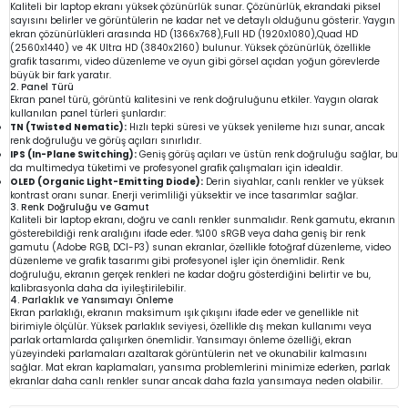
Kaliteli bir laptop ekranı yüksek çözünürlük sunar. Çözünürlük, ekrandaki piksel
sayısını belirler ve görüntülerin ne kadar net ve detaylı olduğunu gösterir. Yaygın
ekran çözünürlükleri arasında HD (1366x768),Full HD (1920x1080),Quad HD
(2560x1440) ve 4K Ultra HD (3840x2160) bulunur. Yüksek çözünürlük, özellikle
grafik tasarımı, video düzenleme ve oyun gibi görsel açıdan yoğun görevlerde
büyük bir fark yaratır.
2. Panel Türü
Ekran panel türü, görüntü kalitesini ve renk doğruluğunu etkiler. Yaygın olarak
kullanılan panel türleri şunlardır:
TN (Twisted Nematic):
Hızlı tepki süresi ve yüksek yenileme hızı sunar, ancak
renk doğruluğu ve görüş açıları sınırlıdır.
IPS (In-Plane Switching):
Geniş görüş açıları ve üstün renk doğruluğu sağlar, bu
da multimedya tüketimi ve profesyonel grafik çalışmaları için idealdir.
OLED (Organic Light-Emitting Diode):
Derin siyahlar, canlı renkler ve yüksek
kontrast oranı sunar. Enerji verimliliği yüksektir ve ince tasarımlar sağlar.
3. Renk Doğruluğu ve Gamut
Kaliteli bir laptop ekranı, doğru ve canlı renkler sunmalıdır. Renk gamutu, ekranın
gösterebildiği renk aralığını ifade eder. %100 sRGB veya daha geniş bir renk
gamutu (Adobe RGB, DCI-P3) sunan ekranlar, özellikle fotoğraf düzenleme, video
düzenleme ve grafik tasarımı gibi profesyonel işler için önemlidir. Renk
doğruluğu, ekranın gerçek renkleri ne kadar doğru gösterdiğini belirtir ve bu,
kalibrasyonla daha da iyileştirilebilir.
4. Parlaklık ve Yansımayı Önleme
Ekran parlaklığı, ekranın maksimum ışık çıkışını ifade eder ve genellikle nit
birimiyle ölçülür. Yüksek parlaklık seviyesi, özellikle dış mekan kullanımı veya
parlak ortamlarda çalışırken önemlidir. Yansımayı önleme özelliği, ekran
yüzeyindeki parlamaları azaltarak görüntülerin net ve okunabilir kalmasını
sağlar. Mat ekran kaplamaları, yansıma problemlerini minimize ederken, parlak
ekranlar daha canlı renkler sunar ancak daha fazla yansımaya neden olabilir.