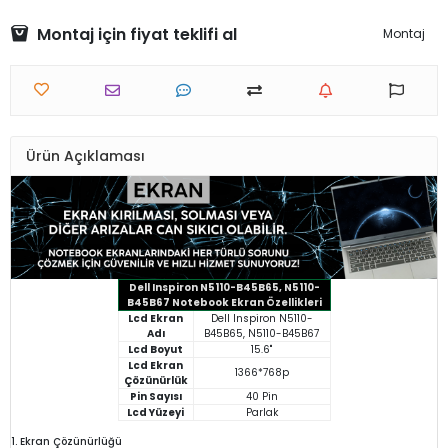
Montaj için fiyat teklifi al
Montaj
Ürün Açıklaması
Dell Inspiron N5110-B45B65, N5110-
B45B67 Notebook Ekran Özellikleri
Lcd Ekran
Dell Inspiron N5110-
Adı
B45B65, N5110-B45B67
Lcd Boyut
15.6"
Lcd Ekran
1366*768p
Çözünürlük
Pin Sayısı
40 Pin
Lcd Yüzeyi
Parlak
1. Ekran Çözünürlüğü