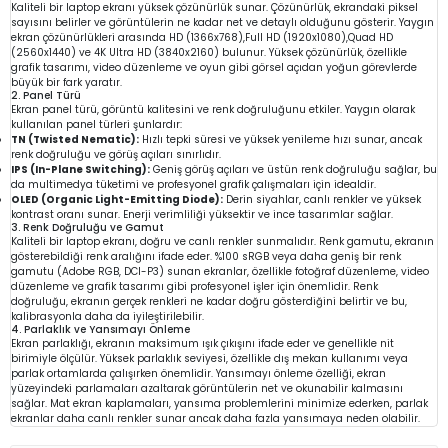
Kaliteli bir laptop ekranı yüksek çözünürlük sunar. Çözünürlük, ekrandaki piksel
sayısını belirler ve görüntülerin ne kadar net ve detaylı olduğunu gösterir. Yaygın
ekran çözünürlükleri arasında HD (1366x768),Full HD (1920x1080),Quad HD
(2560x1440) ve 4K Ultra HD (3840x2160) bulunur. Yüksek çözünürlük, özellikle
grafik tasarımı, video düzenleme ve oyun gibi görsel açıdan yoğun görevlerde
büyük bir fark yaratır.
2. Panel Türü
Ekran panel türü, görüntü kalitesini ve renk doğruluğunu etkiler. Yaygın olarak
kullanılan panel türleri şunlardır:
TN (Twisted Nematic):
Hızlı tepki süresi ve yüksek yenileme hızı sunar, ancak
renk doğruluğu ve görüş açıları sınırlıdır.
IPS (In-Plane Switching):
Geniş görüş açıları ve üstün renk doğruluğu sağlar, bu
da multimedya tüketimi ve profesyonel grafik çalışmaları için idealdir.
OLED (Organic Light-Emitting Diode):
Derin siyahlar, canlı renkler ve yüksek
kontrast oranı sunar. Enerji verimliliği yüksektir ve ince tasarımlar sağlar.
3. Renk Doğruluğu ve Gamut
Kaliteli bir laptop ekranı, doğru ve canlı renkler sunmalıdır. Renk gamutu, ekranın
gösterebildiği renk aralığını ifade eder. %100 sRGB veya daha geniş bir renk
gamutu (Adobe RGB, DCI-P3) sunan ekranlar, özellikle fotoğraf düzenleme, video
düzenleme ve grafik tasarımı gibi profesyonel işler için önemlidir. Renk
doğruluğu, ekranın gerçek renkleri ne kadar doğru gösterdiğini belirtir ve bu,
kalibrasyonla daha da iyileştirilebilir.
4. Parlaklık ve Yansımayı Önleme
Ekran parlaklığı, ekranın maksimum ışık çıkışını ifade eder ve genellikle nit
birimiyle ölçülür. Yüksek parlaklık seviyesi, özellikle dış mekan kullanımı veya
parlak ortamlarda çalışırken önemlidir. Yansımayı önleme özelliği, ekran
yüzeyindeki parlamaları azaltarak görüntülerin net ve okunabilir kalmasını
sağlar. Mat ekran kaplamaları, yansıma problemlerini minimize ederken, parlak
ekranlar daha canlı renkler sunar ancak daha fazla yansımaya neden olabilir.