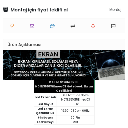
Montaj için fiyat teklifi al
Montaj
Ürün Açıklaması
Dell Latitude 3510-
N011L351015Emea03 Notebook Ekran
Özellikleri
Dell Latitude 3510-
Lcd Ekran Adı
N011L351015Emea03
Lcd Boyut
15.6"
Lcd Ekran
1920*1080p - 60Hz
Çözünürlük
Pin Sayısı
30 Pin
Lcd Yüzeyi
Mat