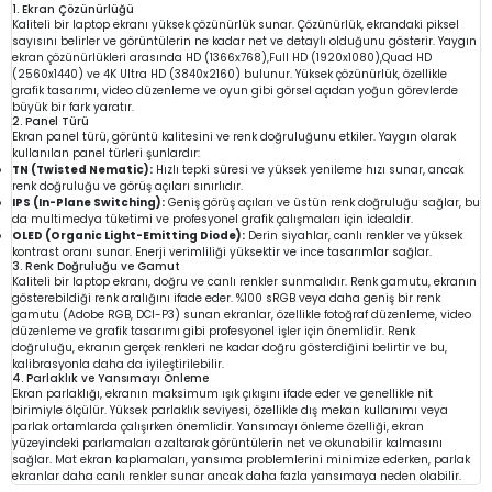
1. Ekran Çözünürlüğü
Kaliteli bir laptop ekranı yüksek çözünürlük sunar. Çözünürlük, ekrandaki piksel
sayısını belirler ve görüntülerin ne kadar net ve detaylı olduğunu gösterir. Yaygın
ekran çözünürlükleri arasında HD (1366x768),Full HD (1920x1080),Quad HD
(2560x1440) ve 4K Ultra HD (3840x2160) bulunur. Yüksek çözünürlük, özellikle
grafik tasarımı, video düzenleme ve oyun gibi görsel açıdan yoğun görevlerde
büyük bir fark yaratır.
2. Panel Türü
Ekran panel türü, görüntü kalitesini ve renk doğruluğunu etkiler. Yaygın olarak
kullanılan panel türleri şunlardır:
TN (Twisted Nematic):
Hızlı tepki süresi ve yüksek yenileme hızı sunar, ancak
renk doğruluğu ve görüş açıları sınırlıdır.
IPS (In-Plane Switching):
Geniş görüş açıları ve üstün renk doğruluğu sağlar, bu
da multimedya tüketimi ve profesyonel grafik çalışmaları için idealdir.
OLED (Organic Light-Emitting Diode):
Derin siyahlar, canlı renkler ve yüksek
kontrast oranı sunar. Enerji verimliliği yüksektir ve ince tasarımlar sağlar.
3. Renk Doğruluğu ve Gamut
Kaliteli bir laptop ekranı, doğru ve canlı renkler sunmalıdır. Renk gamutu, ekranın
gösterebildiği renk aralığını ifade eder. %100 sRGB veya daha geniş bir renk
gamutu (Adobe RGB, DCI-P3) sunan ekranlar, özellikle fotoğraf düzenleme, video
düzenleme ve grafik tasarımı gibi profesyonel işler için önemlidir. Renk
doğruluğu, ekranın gerçek renkleri ne kadar doğru gösterdiğini belirtir ve bu,
kalibrasyonla daha da iyileştirilebilir.
4. Parlaklık ve Yansımayı Önleme
Ekran parlaklığı, ekranın maksimum ışık çıkışını ifade eder ve genellikle nit
birimiyle ölçülür. Yüksek parlaklık seviyesi, özellikle dış mekan kullanımı veya
parlak ortamlarda çalışırken önemlidir. Yansımayı önleme özelliği, ekran
yüzeyindeki parlamaları azaltarak görüntülerin net ve okunabilir kalmasını
sağlar. Mat ekran kaplamaları, yansıma problemlerini minimize ederken, parlak
ekranlar daha canlı renkler sunar ancak daha fazla yansımaya neden olabilir.