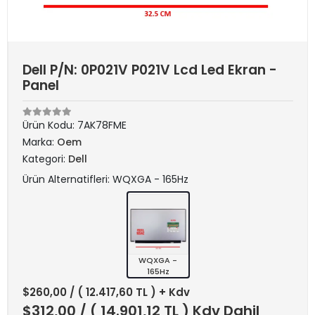
Dell P/N: 0P021V P021V Lcd Led Ekran -
Panel
Ürün Kodu:
7AK78FME
Marka:
Oem
Kategori:
Dell
Ürün Alternatifleri: WQXGA - 165Hz
WQXGA -
165Hz
$260,00
/ ( 12.417,60 TL ) + Kdv
$312,00
/ ( 14.901,12 TL ) Kdv Dahil