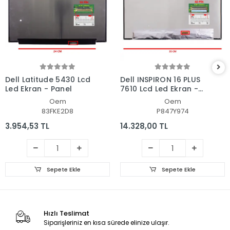
Dell Latitude 5430 Lcd
Dell INSPIRON 16 PLUS
Led Ekran - Panel
7610 Lcd Led Ekran -
Panel
Oem
Oem
83FKE2D8
P847Y974
3.954,53 TL
14.328,00 TL
Sepete Ekle
Sepete Ekle
Hızlı Teslimat
Siparişleriniz en kısa sürede elinize ulaşır.