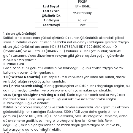
P021V
Lcd Boyut
18" - 165Hz
Lcd Ekran
2560*1600p
Çözünürlük
Pin Sayısı
40 Pin
Lcd Yüzeyi
Mat
1. Ekran Çözünürlüğü
Kaliteli bir laptop ekranı yüksek çözünürlük sunar. Çözünürlük, ekrandaki piksel
sayısını belirler ve görüntülerin ne kadar net ve detaylı olduğunu gösterir. Yaygın
ekran çözünürlükleri arasında HD (1366x768),Full HD (1920x1080),Quad HD
(2560x1440) ve 4K Ultra HD (3840x2160) bulunur. Yüksek çözünürlük, özellikle
grafik tasarımı, video düzenleme ve oyun gibi görsel açıdan yoğun görevlerde
büyük bir fark yaratır.
2. Panel Türü
Ekran panel türü, görüntü kalitesini ve renk doğruluğunu etkiler. Yaygın olarak
kullanılan panel türleri şunlardır:
TN (Twisted Nematic):
Hızlı tepki süresi ve yüksek yenileme hızı sunar, ancak
renk doğruluğu ve görüş açıları sınırlıdır.
IPS (In-Plane Switching):
Geniş görüş açıları ve üstün renk doğruluğu sağlar, bu
da multimedya tüketimi ve profesyonel grafik çalışmaları için idealdir.
OLED (Organic Light-Emitting Diode):
Derin siyahlar, canlı renkler ve yüksek
kontrast oranı sunar. Enerji verimliliği yüksektir ve ince tasarımlar sağlar.
3. Renk Doğruluğu ve Gamut
Kaliteli bir laptop ekranı, doğru ve canlı renkler sunmalıdır. Renk gamutu, ekranın
gösterebildiği renk aralığını ifade eder. %100 sRGB veya daha geniş bir renk
gamutu (Adobe RGB, DCI-P3) sunan ekranlar, özellikle fotoğraf düzenleme, video
düzenleme ve grafik tasarımı gibi profesyonel işler için önemlidir. Renk
doğruluğu, ekranın gerçek renkleri ne kadar doğru gösterdiğini belirtir ve bu,
kalibrasyonla daha da iyileştirilebilir.