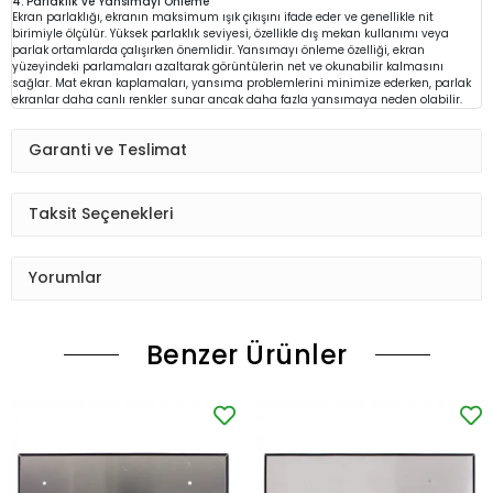
4. Parlaklık ve Yansımayı Önleme
Ekran parlaklığı, ekranın maksimum ışık çıkışını ifade eder ve genellikle nit
birimiyle ölçülür. Yüksek parlaklık seviyesi, özellikle dış mekan kullanımı veya
parlak ortamlarda çalışırken önemlidir. Yansımayı önleme özelliği, ekran
yüzeyindeki parlamaları azaltarak görüntülerin net ve okunabilir kalmasını
sağlar. Mat ekran kaplamaları, yansıma problemlerini minimize ederken, parlak
ekranlar daha canlı renkler sunar ancak daha fazla yansımaya neden olabilir.
Garanti ve Teslimat
Taksit Seçenekleri
Yorumlar
Benzer Ürünler