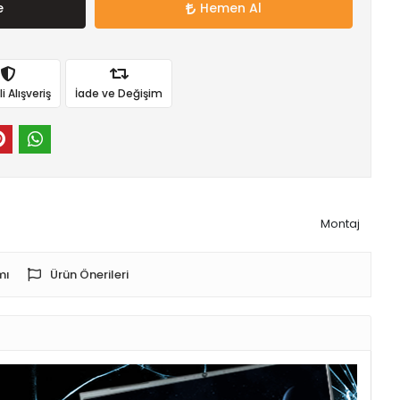
e
Hemen Al
 Alışveriş
İade ve Değişim
Montaj
mı
Ürün Önerileri