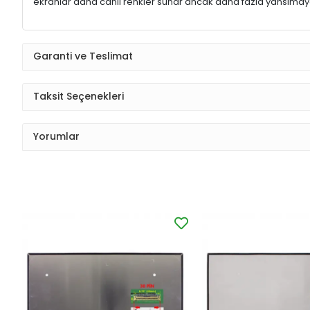
ekranlar daha canlı renkler sunar ancak daha fazla yansımaya
Garanti ve Teslimat
Taksit Seçenekleri
Yorumlar