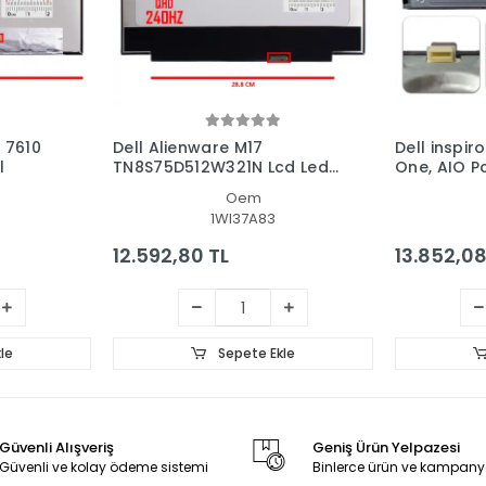
S 7610
Dell Alienware M17
Dell inspir
l
TN8S75D512W321N Lcd Led
One, AIO P
Ekran - Panel
Oem
1WI37A83
12.592,80 TL
13.852,08
le
Sepete Ekle
Güvenli Alışveriş
Geniş Ürün Yelpazesi
Güvenli ve kolay ödeme sistemi
Binlerce ürün ve kampany