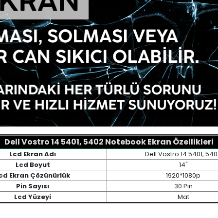
Dell Vostro 14 5401, 5402 Notebook Ekran Özellikleri
Lcd Ekran Adı
Dell Vostro 14 5401, 54
Lcd Boyut
14"
cd Ekran Çözünürlük
1920*1080p
Pin Sayısı
30 Pin
Lcd Yüzeyi
Mat