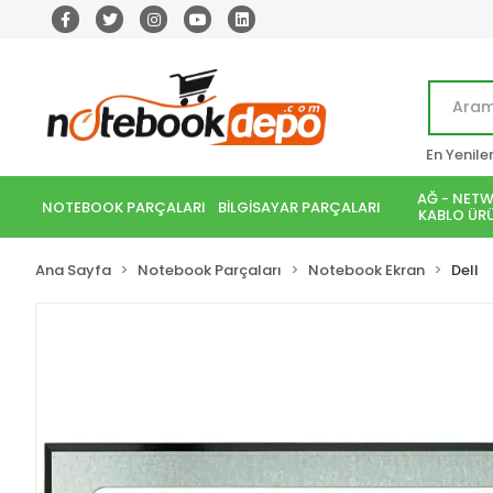
En Yenile
AĞ - NETW
NOTEBOOK PARÇALARI
BİLGİSAYAR PARÇALARI
KABLO ÜRÜ
Ana Sayfa
Notebook Parçaları
Notebook Ekran
Dell