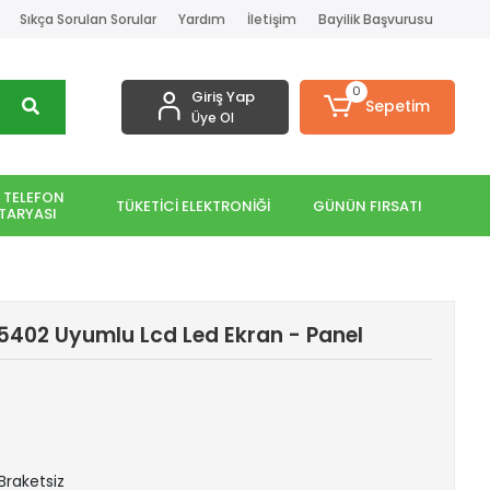
Sıkça Sorulan Sorular
Yardım
İletişim
Bayilik Başvurusu
0
Giriş Yap
Sepetim
Üye Ol
 TELEFON
TÜKETİCİ ELEKTRONİĞİ
GÜNÜN FIRSATI
TARYASI
, 5402 Uyumlu Lcd Led Ekran - Panel
 Braketsiz