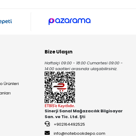
Bize Ulaşın
Haftaiçi 09:00 - 18:00 Cumartesi 09:00 -
ı
14:00 saatleri arasında ulaşabilirsiniz.
o Ürünleri
anları
Sinerji Sanal Mağazacılık Bilgisayar
San. ve Tic. Ltd. Şti
+902164492525
info@notebookdepo.com