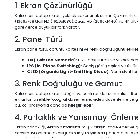
1. Ekran Çözünürlüğü
Kaliteli bir laptop ekranı yüksek çözünürlük sunar. Çözünürlük,
(1366x768),Full HD (1920x1080),Quad HD (2560x1440) ve 4K Ultr
görevlerde büyük bir fark yaratır.
2. Panel Türü
Ekran panel türü, görüntü kalitesini ve renk doğruluğunu etkiler.
TN (Twisted Nematic):
Hızlı tepki süresi ve yüksek yen
IPS (In-Plane Switching):
Geniş görüş açıları ve üstün
OLED (Organic Light-Emitting Diode):
Derin siyahlar,
3. Renk Doğruluğu ve Gamut
Kaliteli bir laptop ekranı, doğru ve canlı renkler sunmalıdır.
ekranlar, özellikle fotoğraf düzenleme, video düzenleme ve gra
bu, kalibrasyonla daha da iyileştirilebilir.
4. Parlaklık ve Yansımayı Önlem
Ekran parlaklığı, ekranın maksimum ışık çıkışını ifade eder ve g
Yansımayı önleme özelliği, ekran yüzeyindeki parlamaları aza