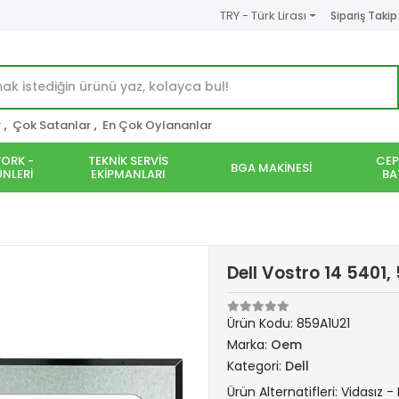
TRY - Türk Lirası
Sipariş Takip
r
,
Çok Satanlar
,
En Çok Oylananlar
ORK -
TEKNİK SERVİS
CEP
BGA MAKİNESİ
NLERİ
EKİPMANLARI
BA
Dell Vostro 14 5401
Ürün Kodu:
859A1U21
Marka:
Oem
Kategori:
Dell
Ürün Alternatifleri: Vidasız -