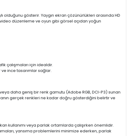
aylı olduğunu gösterir. Yaygın ekran çözünürlükleri arasında HD
mı, video düzenleme ve oyun gibi görsel açıdan yoğun
k çalışmaları için idealdir.
ir ve ince tasarımlar sağlar.
sRGB veya daha geniş bir renk gamutu (Adobe RGB, DCI-P3) sunan
anın gerçek renkleri ne kadar doğru gösterdiğini belirtir ve
 mekan kullanımı veya parlak ortamlarda çalışırken önemlidir.
lamaları, yansıma problemlerini minimize ederken, parlak