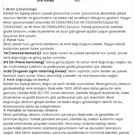
Lcd Yüzeyi
Mat
1. Ekran Çözünürlüğü
Kaliteli bir laptop ekranı yüksek çözünürlük sunar. Çözünürlük, ekrandaki piksel
sayısını belirler ve görüntülerin ne kadar net ve detaylı olduğunu gösterir. Yaygın
ekran çözünürlükleri arasında HD (1366x768),Full HD (1920x1080),Quad HD
(2560x1440) ve 4K Ultra HD (3840x2160) bulunur. Yüksek çözünürlük, özellikle
grafik tasarımı, video düzenleme ve oyun gibi görsel açıdan yoğun görevlerde
büyük bir fark yaratır.
2. Panel Türü
Ekran panel türü, görüntü kalitesini ve renk doğruluğunu etkiler. Yaygın olarak
kullanılan panel türleri şunlardır:
TN (Twisted Nematic):
Hızlı tepki süresi ve yüksek yenileme hızı sunar, ancak
renk doğruluğu ve görüş açıları sınırlıdır.
IPS (In-Plane Switching):
Geniş görüş açıları ve üstün renk doğruluğu sağlar, bu
da multimedya tüketimi ve profesyonel grafik çalışmaları için idealdir.
OLED (Organic Light-Emitting Diode):
Derin siyahlar, canlı renkler ve yüksek
kontrast oranı sunar. Enerji verimliliği yüksektir ve ince tasarımlar sağlar.
3. Renk Doğruluğu ve Gamut
Kaliteli bir laptop ekranı, doğru ve canlı renkler sunmalıdır. Renk gamutu, ekranın
gösterebildiği renk aralığını ifade eder. %100 sRGB veya daha geniş bir renk
gamutu (Adobe RGB, DCI-P3) sunan ekranlar, özellikle fotoğraf düzenleme, video
düzenleme ve grafik tasarımı gibi profesyonel işler için önemlidir. Renk
doğruluğu, ekranın gerçek renkleri ne kadar doğru gösterdiğini belirtir ve bu,
kalibrasyonla daha da iyileştirilebilir.
4. Parlaklık ve Yansımayı Önleme
Ekran parlaklığı, ekranın maksimum ışık çıkışını ifade eder ve genellikle nit
birimiyle ölçülür. Yüksek parlaklık seviyesi, özellikle dış mekan kullanımı veya
parlak ortamlarda çalışırken önemlidir. Yansımayı önleme özelliği, ekran
yüzeyindeki parlamaları azaltarak görüntülerin net ve okunabilir kalmasını
sağlar. Mat ekran kaplamaları, yansıma problemlerini minimize ederken, parlak