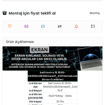
Montaj için fiyat teklifi al
Montaj
Ürün Açıklaması
Dell Vostro 15 3500-
N6003Vn3500Emea01_2201 Notebook
Ekran Özellikleri
Lcd Ekran
Dell Vostro 15 3500-
Adı
N6003Vn3500Emea01_2201
Lcd Boyut
15.6"
Lcd Ekran
1920*1080p - 60Hz
Çözünürlük
Pin Sayısı
30 Pin