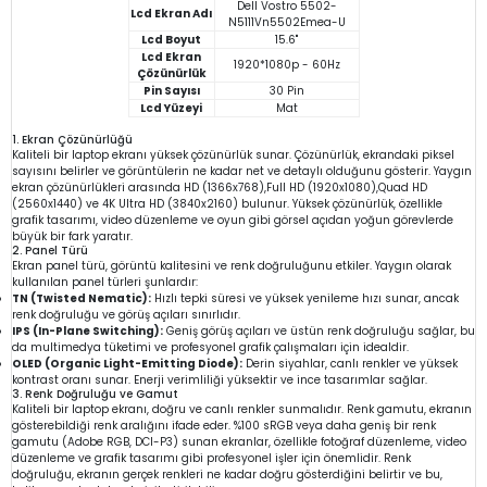
Dell Vostro 5502-
Lcd Ekran Adı
N5111Vn5502Emea-U
Lcd Boyut
15.6"
Lcd Ekran
1920*1080p - 60Hz
Çözünürlük
Pin Sayısı
30 Pin
Lcd Yüzeyi
Mat
1. Ekran Çözünürlüğü
Kaliteli bir laptop ekranı yüksek çözünürlük sunar. Çözünürlük, ekrandaki piksel
sayısını belirler ve görüntülerin ne kadar net ve detaylı olduğunu gösterir. Yaygın
ekran çözünürlükleri arasında HD (1366x768),Full HD (1920x1080),Quad HD
(2560x1440) ve 4K Ultra HD (3840x2160) bulunur. Yüksek çözünürlük, özellikle
grafik tasarımı, video düzenleme ve oyun gibi görsel açıdan yoğun görevlerde
büyük bir fark yaratır.
2. Panel Türü
Ekran panel türü, görüntü kalitesini ve renk doğruluğunu etkiler. Yaygın olarak
kullanılan panel türleri şunlardır:
TN (Twisted Nematic):
Hızlı tepki süresi ve yüksek yenileme hızı sunar, ancak
renk doğruluğu ve görüş açıları sınırlıdır.
IPS (In-Plane Switching):
Geniş görüş açıları ve üstün renk doğruluğu sağlar, bu
da multimedya tüketimi ve profesyonel grafik çalışmaları için idealdir.
OLED (Organic Light-Emitting Diode):
Derin siyahlar, canlı renkler ve yüksek
kontrast oranı sunar. Enerji verimliliği yüksektir ve ince tasarımlar sağlar.
3. Renk Doğruluğu ve Gamut
Kaliteli bir laptop ekranı, doğru ve canlı renkler sunmalıdır. Renk gamutu, ekranın
gösterebildiği renk aralığını ifade eder. %100 sRGB veya daha geniş bir renk
gamutu (Adobe RGB, DCI-P3) sunan ekranlar, özellikle fotoğraf düzenleme, video
düzenleme ve grafik tasarımı gibi profesyonel işler için önemlidir. Renk
doğruluğu, ekranın gerçek renkleri ne kadar doğru gösterdiğini belirtir ve bu,