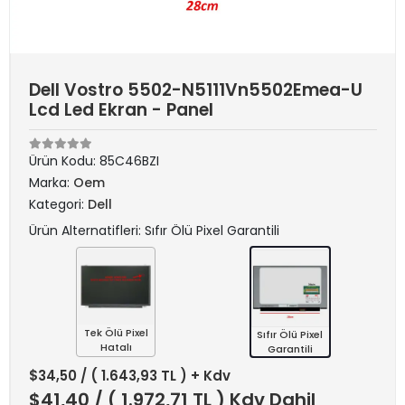
Dell Vostro 5502-N5111Vn5502Emea-U
Lcd Led Ekran - Panel
Ürün Kodu:
85C46BZI
Marka:
Oem
Kategori:
Dell
Ürün Alternatifleri: Sıfır Ölü Pixel Garantili
Tek Ölü Pixel
Sıfır Ölü Pixel
Hatalı
Garantili
$34,50
/ ( 1.643,93 TL ) + Kdv
$41,40
/ ( 1.972,71 TL ) Kdv Dahil