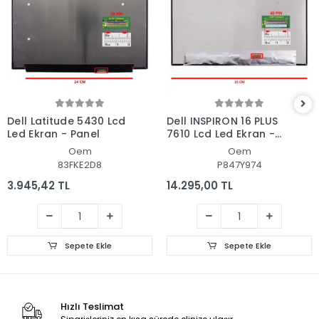
Dell Latitude 5430 Lcd
Dell INSPIRON 16 PLUS
Led Ekran - Panel
7610 Lcd Led Ekran -
Panel
Oem
Oem
83FKE2D8
P847Y974
3.945,42 TL
14.295,00 TL
Sepete Ekle
Sepete Ekle
Hızlı Teslimat