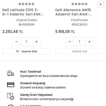
Dell Latitude 3310 2-
Dell Alienware AW15
in-1 Adaptör Şarj Aleti-
Adaptör Şarj Aleti-
Cihazı
Cihazı (Pars Power)
Orijinal Üretici
ParsPower
8H33655N
6562363O
2.292,48 TL
5.158,08 TL
Sepete Ekle
Stokta Yok
Hızlı Teslimat
Siparişleriniz en kısa sürede elinize ulaşır.
Güvenli Alışveriş
Güvenli ve kolay ödeme sistemi
Geniş Ürün Yelpazesi
Binlerce ürün ve kampanya seçeneği