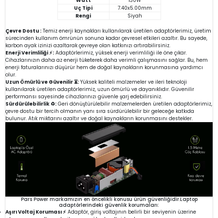
Watt
130W
Uç Tipi
7.40x5.00mm
Rengi
Siyah
Çevre Dostu :
Temiz enerji kaynakları kullanılarak üretilen adaptörlerimiz, üretim
sürecinden kullanım ömrünün sonuna kadar çevresel etkileri azaltır. Bu sayede,
karbon ayak izinizi azaltarak çevreye olan katkınızı artırabilirsiniz.
Enerji Verimliliği ⚡:
Adaptörlerimiz, yüksek enerji verimliliği ile öne çıkar.
Cihazlarınızın daha az enerji tüketerek daha verimli çalışmasını sağlar. Bu, hem
enerji faturalarınızı düşürür hem de doğal kaynakların korunmasına yardımcı
olur.
Uzun Ömürlü ve Güvenilir ⏳:
Yüksek kaliteli malzemeler ve ileri teknoloji
kullanılarak üretilen adaptörlerimiz, uzun ömürlü ve dayanıklıdır. Güvenilir
performansı sayesinde cihazlarınızı güvenle şarj edebilirsiniz.
Sürdürülebilirlik ♻️:
Geri dönüştürülebilir malzemelerden üretilen adaptörlerimiz,
çevre dostu bir tercih olmanın yanı sıra sürdürülebilir bir geleceğe katkıda
bulunur. Atık miktarını azaltır ve doğal kaynakların korunmasını destekler.
Pars Power markamızın en öncelikli konusu ürün güvenliğidir.Laptop
adaptörlerindeki güvenlik korumaları:
Aşırı Voltaj Koruması ⚡
Adaptör, giriş voltajının belirli bir seviyenin üzerine