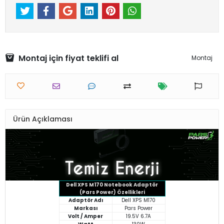
Montaj için fiyat teklifi al
Montaj
Ürün Açıklaması
Dell XPS M170 Notebook Adaptör
(Pars Power) Özellikleri
Adaptör Adı
Dell XPS M170
Markası
Pars Power
Volt / Amper
19.5V 6.7A