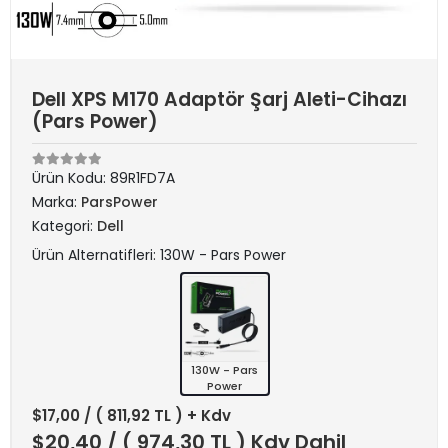
Dell XPS M170 Adaptör Şarj Aleti-Cihazı
(Pars Power)
Ürün Kodu:
89R1FD7A
Marka:
ParsPower
Kategori:
Dell
Ürün Alternatifleri: 130W - Pars Power
130W - Pars
Power
$17,00
/ ( 811,92 TL ) + Kdv
$20,40
/ ( 974,30 TL ) Kdv Dahil