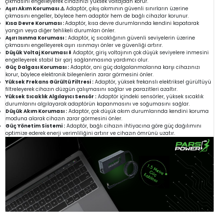
çıkmasını engelleyerek cihazınızı yüksek voltajdan korur.
Aşırı Akım Koruması ⚠️
Adaptör, çıkış akımının güvenli sınırların üzerine
çıkmasını engeller, böylece hem adaptör hem de bağlı cihazlar korunur.
Kısa Devre Koruması :
Adaptör, kısa devre durumlarında kendini kapatarak
yangın veya diğer tehlikeli durumları önler.
Aşırı Isınma Koruması :
Adaptör, iç sıcaklığının güvenli seviyelerin üzerine
çıkmasını engelleyerek aşırı ısınmayı önler ve güvenliği artırır.
Düşük Voltaj Koruması ⬇️
Adaptör, giriş voltajının çok düşük seviyelere inmesini
engelleyerek stabil bir şarj sağlanmasına yardımcı olur.
Güç Dalgası Koruması :
Adaptör, ani güç dalgalanmalarına karşı cihazınızı
korur, böylece elektronik bileşenlerin zarar görmesini önler.
Yüksek Frekans Gürültü Filtresi :
Adaptör, yüksek frekanslı elektriksel gürültüyü
filtreleyerek cihazın düzgün çalışmasını sağlar ve parazitleri azaltır.
Yüksek Sıcaklık Algılayıcı Sensör :
Adaptör içindeki sensörler, yüksek sıcaklık
durumlarını algılayarak adaptörün kapanmasını ve soğumasını sağlar.
Düşük Akım Koruması :
Adaptör, çok düşük akım durumlarında kendini koruma
moduna alarak cihazın zarar görmesini önler.
Güç Yönetim Sistemi :
Adaptör, bağlı cihazın ihtiyacına göre güç dağılımını
optimize ederek enerji verimliliğini artırır ve cihazın ömrünü uzatır.