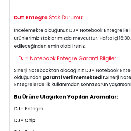
DJ= Entegre
Stok Durumu:
İncelemekte olduğunuz
DJ=
Notebook Entegre
ile
ürünlerimiz stoklarımızda mevcuttur. Hafta içi 16:30
edileceğinden emin
olabilirsiniz.
DJ=
Notebook Entegre
Garanti Bilgileri:
Sinerji Notebooktan alacağınız DJ=
Notebook Ent
olduğundan
garanti verilmemektedir.
Sinerji No
Entegrelerde ilk kullanımdan sonra sorun yaşarsanız;
Bu Ürüne Ulaşırken Yapılan Aramalar:
DJ= Entegre
DJ= Chip