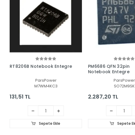
RT8206B Notebook Entegre
PM6686 QFN 32pin
Notebook Entegre
ParsPower
ParsPower
M7WM4KC3
SO72M9SK
131,51 TL
2.287,20 TL
Sepete Ekle
Sepete Ek