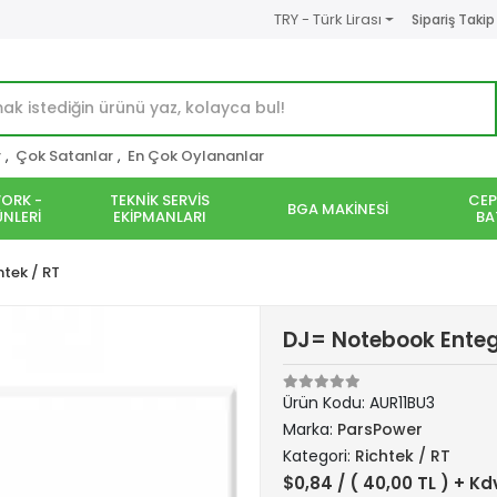
TRY - Türk Lirası
Sipariş Takip
r
,
Çok Satanlar
,
En Çok Oylananlar
ORK -
TEKNİK SERVİS
CEP
BGA MAKİNESİ
NLERİ
EKİPMANLARI
BA
htek / RT
DJ= Notebook Ente
Ürün Kodu:
AUR11BU3
Marka:
ParsPower
Kategori:
Richtek / RT
$0,84
/ ( 40,00 TL ) + Kd