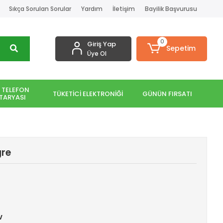
Sıkça Sorulan Sorular
Yardım
İletişim
Bayilik Başvurusu
0
Giriş Yap
Sepetim
Üye Ol
 TELEFON
TÜKETİCİ ELEKTRONİĞİ
GÜNÜN FIRSATI
TARYASI
gre
v