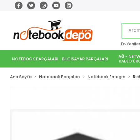
En Yenile
AĞ - NETW
NOTEBOOK PARÇALARI
BİLGİSAYAR PARÇALARI
KABLO ÜRÜ
Ana Sayfa
Notebook Parçaları
Notebook Entegre
Ric