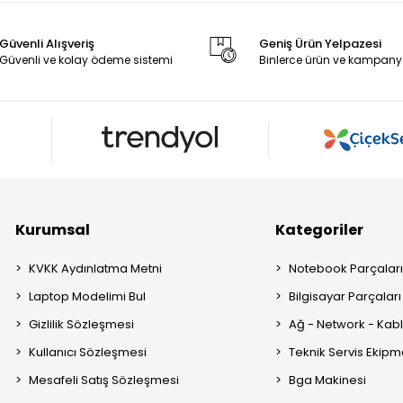
Güvenli Alışveriş
Geniş Ürün Yelpazesi
Güvenli ve kolay ödeme sistemi
Binlerce ürün ve kampany
Kurumsal
Kategoriler
KVKK Aydınlatma Metni
Notebook Parçalar
Laptop Modelimi Bul
Bilgisayar Parçaları
Gizlilik Sözleşmesi
Ağ - Network - Kabl
Kullanıcı Sözleşmesi
Teknik Servis Ekipm
Mesafeli Satış Sözleşmesi
Bga Makinesi