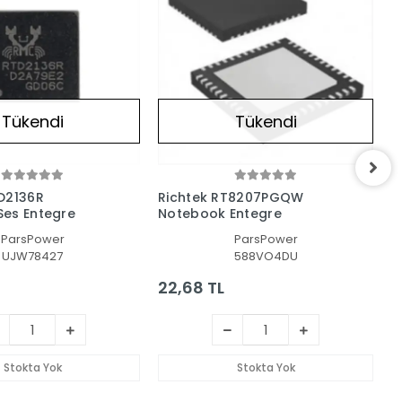
Tükendi
Tükendi
D2136R
Richtek RT8207PGQW
R
es Entegre
Notebook Entegre
N
ParsPower
ParsPower
UJW78427
588VO4DU
22,68 TL
2
Stokta Yok
Stokta Yok