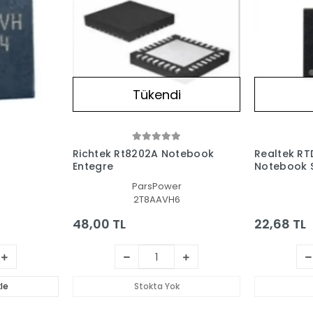
Tükendi
Richtek Rt8202A Notebook
Realtek RT
Entegre
Notebook S
ParsPower
2T8AAVH6
48,00 TL
22,68 TL
le
Stokta Yok