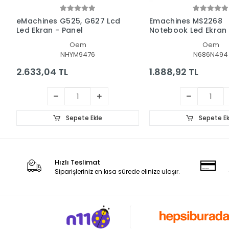
eMachines G525, G627 Lcd
Emachines MS2268
Led Ekran - Panel
Notebook Led Ekran
Oem
Oem
NHYM9476
N686N494
2.633,04 TL
1.888,92 TL
Sepete Ekle
Sepete Ek
Hızlı Teslimat
Siparişleriniz en kısa sürede elinize ulaşır.