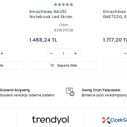
Emachines NAV51
Emachines
Notebook Led Ekran
EME732G, 
Led Lcd Ek
Oem
63W2YO18
1.488,24 TL
1.717,20 T
le
Sepete Ekle
Güvenli Alışveriş
Geniş Ürün Yelpazesi
Güvenli ve kolay ödeme sistemi
Binlerce ürün ve kampany