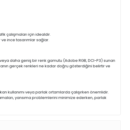
k çalışmaları için idealdir.
ir ve ince tasarımlar sağlar.
sRGB veya daha geniş bir renk gamutu (Adobe RGB, DCI-P3) sunan
anın gerçek renkleri ne kadar doğru gösterdiğini belirtir ve
 mekan kullanımı veya parlak ortamlarda çalışırken önemlidir.
lamaları, yansıma problemlerini minimize ederken, parlak