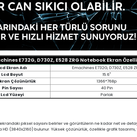
hines E732G, D730Z, E528 ZRG Notebook Ekran Özelli
cd Ekran Adı
Emachines E732G, D730Z, E528 
Lcd Boyut
15.6"
Ekran Çözünürlük
1366*768p
Pin Sayısı
40 Pin
Lcd Yüzeyi
Parlak
 ekrandaki piksel sayısını belirler ve görüntülerin ne kadar net ve det
a HD (3840x2160) bulunur. Yüksek çözünürlük, özellikle grafik tasarı