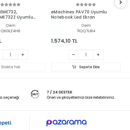
 EME732,
eMachines PAV70 Uyumlu
e
EME732Z Uyumlu
Notebook Led Ekran
N
ran
Oem
Oem
Q6GLZ4H6
7IQQ7UB4
L
1.574,10 TL
2
Stokta Yok
Sepete Ekle
7 / 24 DESTEK
a seçeneği
Öneri ve şikayetlerinizi bize iletebilirsiniz.