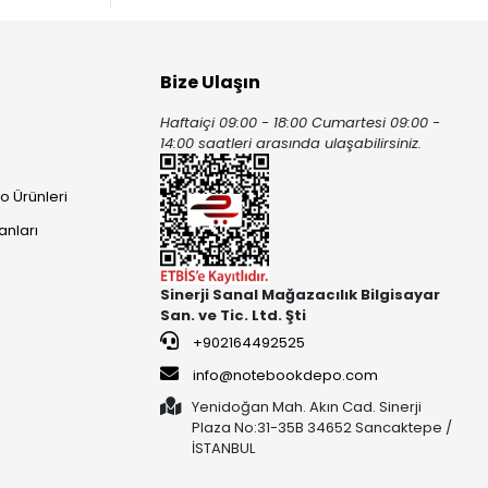
Bize Ulaşın
Haftaiçi 09:00 - 18:00 Cumartesi 09:00 -
ı
14:00 saatleri arasında ulaşabilirsiniz.
o Ürünleri
anları
Sinerji Sanal Mağazacılık Bilgisayar
San. ve Tic. Ltd. Şti
+902164492525
info@notebookdepo.com
Yenidoğan Mah. Akın Cad. Sinerji
Plaza No:31-35B 34652 Sancaktepe /
İSTANBUL