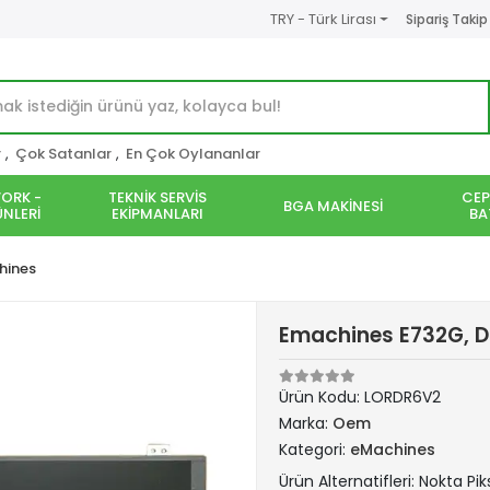
TRY - Türk Lirası
Sipariş Takip
r
,
Çok Satanlar
,
En Çok Oylananlar
ORK -
TEKNİK SERVİS
CEP
BGA MAKİNESİ
NLERİ
EKİPMANLARI
BA
hines
Emachines E732G, D
Ürün Kodu:
LORDR6V2
Marka:
Oem
Kategori:
eMachines
Ürün Alternatifleri: Nokta Pik