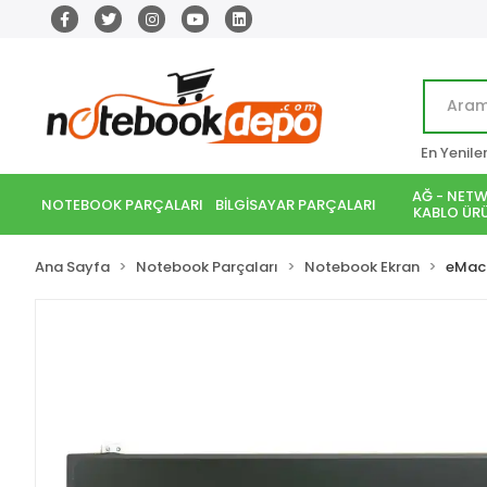
En Yenile
AĞ - NETW
NOTEBOOK PARÇALARI
BİLGİSAYAR PARÇALARI
KABLO ÜRÜ
Ana Sayfa
Notebook Parçaları
Notebook Ekran
eMac