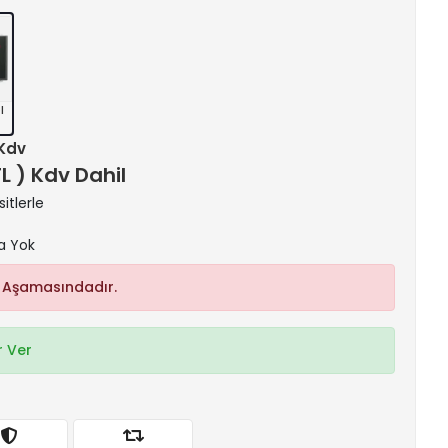
l
 Kdv
TL ) Kdv Dahil
itlerle
a Yok
 Aşamasındadır.
 Ver