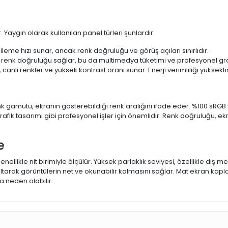
 Yaygın olarak kullanılan panel türleri şunlardır:
ileme hızı sunar, ancak renk doğruluğu ve görüş açıları sınırlıdır.
 renk doğruluğu sağlar, bu da multimedya tüketimi ve profesyonel grafi
 canlı renkler ve yüksek kontrast oranı sunar. Enerji verimliliği yüksekt
 Renk gamutu, ekranın gösterebildiği renk aralığını ifade eder. %100 
fik tasarımı gibi profesyonel işler için önemlidir. Renk doğruluğu, ekr
e
enellikle nit birimiyle ölçülür. Yüksek parlaklık seviyesi, özellikle dış
ltarak görüntülerin net ve okunabilir kalmasını sağlar. Mat ekran kap
 neden olabilir.