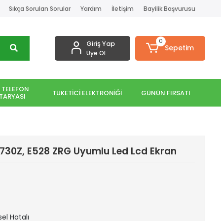
Sıkça Sorulan Sorular
Yardım
İletişim
Bayilik Başvurusu
0
Giriş Yap
Sepetim
Üye Ol
 TELEFON
TÜKETİCİ ELEKTRONİĞİ
GÜNÜN FIRSATI
TARYASI
730Z, E528 ZRG Uyumlu Led Lcd Ekran
sel Hatalı