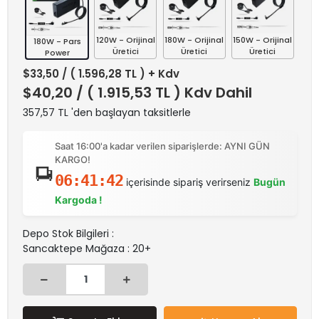
120W - Orijinal
180W - Orijinal
150W - Orijinal
180W - Pars
Üretici
Üretici
Üretici
Power
$33,50
/ ( 1.596,28 TL ) + Kdv
$40,20
/ ( 1.915,53 TL ) Kdv Dahil
357,57 TL 'den başlayan taksitlerle
Saat 16:00'a kadar verilen siparişlerde: AYNI GÜN
KARGO!
06:41:42
içerisinde sipariş verirseniz
Bugün
Kargoda !
Depo Stok Bilgileri :
Sancaktepe Mağaza : 20+