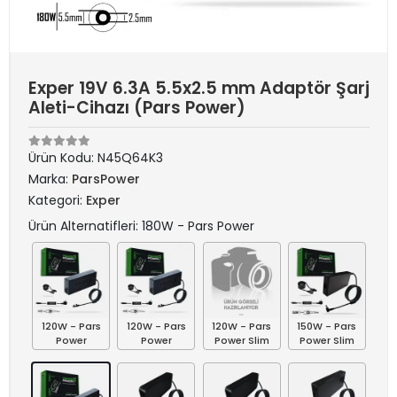
Exper 19V 6.3A 5.5x2.5 mm Adaptör Şarj
Aleti-Cihazı (Pars Power)
Ürün Kodu:
N45Q64K3
Marka:
ParsPower
Kategori:
Exper
Ürün Alternatifleri: 180W - Pars Power
120W - Pars
120W - Pars
120W - Pars
150W - Pars
Power
Power
Power Slim
Power Slim