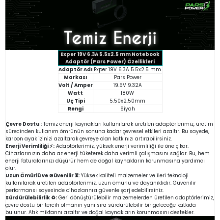
Exper 19V 6.3A 5.5x2.5 mm Notebook
Adaptör (Pars Power) Özellikleri
Adaptör Adı
Exper 19V 6.3A 5.5x2.5 mm
Markası
Pars Power
Volt / Amper
19.5V 9.32A
Watt
180W
Uç Tipi
5.50x2.50mm
Rengi
Siyah
Çevre Dostu :
Temiz enerji kaynakları kullanılarak üretilen adaptörlerimiz, üretim
sürecinden kullanım ömrünün sonuna kadar çevresel etkileri azaltır. Bu sayede,
karbon ayak izinizi azaltarak çevreye olan katkınızı artırabilirsiniz.
Enerji Verimliliği ⚡:
Adaptörlerimiz, yüksek enerji verimliliği ile öne çıkar.
Cihazlarınızın daha az enerji tüketerek daha verimli çalışmasını sağlar. Bu, hem
enerji faturalarınızı düşürür hem de doğal kaynakların korunmasına yardımcı
olur.
Uzun Ömürlü ve Güvenilir ⏳:
Yüksek kaliteli malzemeler ve ileri teknoloji
kullanılarak üretilen adaptörlerimiz, uzun ömürlü ve dayanıklıdır. Güvenilir
performansı sayesinde cihazlarınızı güvenle şarj edebilirsiniz.
Sürdürülebilirlik ♻️:
Geri dönüştürülebilir malzemelerden üretilen adaptörlerimiz,
çevre dostu bir tercih olmanın yanı sıra sürdürülebilir bir geleceğe katkıda
bulunur. Atık miktarını azaltır ve doğal kaynakların korunmasını destekler.