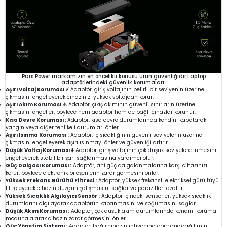
Pars Power markamızın en öncelikli konusu ürün güvenliğidir.Laptop
adaptörlerindeki güvenlik korumaları:
Aşırı Voltaj Koruması ⚡
Adaptör, giriş voltajının belirli bir seviyenin üzerine
çıkmasını engelleyerek cihazınızı yüksek voltajdan korur.
Aşırı Akım Koruması ⚠️
Adaptör, çıkış akımının güvenli sınırların üzerine
çıkmasını engeller, böylece hem adaptör hem de bağlı cihazlar korunur.
Kısa Devre Koruması :
Adaptör, kısa devre durumlarında kendini kapatarak
yangın veya diğer tehlikeli durumları önler.
Aşırı Isınma Koruması :
Adaptör, iç sıcaklığının güvenli seviyelerin üzerine
çıkmasını engelleyerek aşırı ısınmayı önler ve güvenliği artırır.
Düşük Voltaj Koruması ⬇️
Adaptör, giriş voltajının çok düşük seviyelere inmesini
engelleyerek stabil bir şarj sağlanmasına yardımcı olur.
Güç Dalgası Koruması :
Adaptör, ani güç dalgalanmalarına karşı cihazınızı
korur, böylece elektronik bileşenlerin zarar görmesini önler.
Yüksek Frekans Gürültü Filtresi :
Adaptör, yüksek frekanslı elektriksel gürültüyü
filtreleyerek cihazın düzgün çalışmasını sağlar ve parazitleri azaltır.
Yüksek Sıcaklık Algılayıcı Sensör :
Adaptör içindeki sensörler, yüksek sıcaklık
durumlarını algılayarak adaptörün kapanmasını ve soğumasını sağlar.
Düşük Akım Koruması :
Adaptör, çok düşük akım durumlarında kendini koruma
moduna alarak cihazın zarar görmesini önler.
Güç Yönetim Sistemi :
Adaptör, bağlı cihazın ihtiyacına göre güç dağılımını