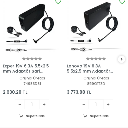
Exper 19V 6.3A 5.5x2.5
Lenovo 19V 6.3A
mm Adaptör Şarj
5.5x2.5 mm Adaptör
Aleti-Cihazı
Şarj Aleti-Cihazı
Orijinal Üretici
Orijinal Üretici
74983D81
859O1TZD
2.630,28 TL
3.773,88 TL
Sepete Ekle
Sepete Ekle