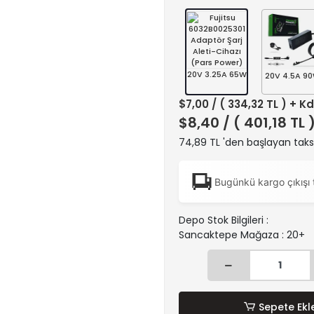
20V 3.25A 65W
20V 4.5A 9
$7,00
/ ( 334,32 TL ) + K
$8,40
/ ( 401,18 TL 
74,89 TL 'den başlayan taksi
Bugünkü kargo çıkışı 
Depo Stok Bilgileri :
Sancaktepe Mağaza : 20+
Sepete Ekl