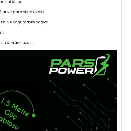
mesini önler.
ar ve parazitleri azaltır.
sını ve soğumasını sağlar.
r.
azın ömrünü uzatır.