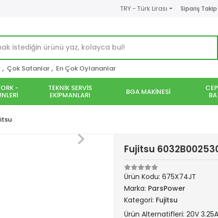
TRY - Türk Lirası
Sipariş Takip
r
,
Çok Satanlar
,
En Çok Oylananlar
ORK -
TEKNİK SERVİS
CEP
BGA MAKİNESİ
NLERİ
EKİPMANLARI
BA
itsu
Fujitsu 6032B002530
Ürün Kodu:
675X74JT
Marka:
ParsPower
Kategori:
Fujitsu
Ürün Alternatifleri: 20V 3.2