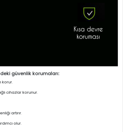
deki güvenlik korumaları:
n korur.
ğlı cihazlar korunur.
liği artırır.
rdımcı olur.