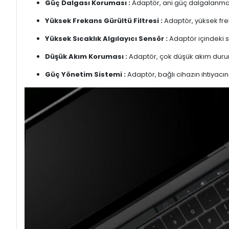
Güç Dalgası Koruması :
Adaptör, ani güç dalgalanmalar
Yüksek Frekans Gürültü Filtresi :
Adaptör, yüksek freka
Yüksek Sıcaklık Algılayıcı Sensör :
Adaptör içindeki s
Düşük Akım Koruması :
Adaptör, çok düşük akım duru
Güç Yönetim Sistemi :
Adaptör, bağlı cihazın ihtiyacın