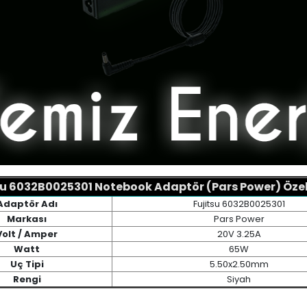
su 6032B0025301 Notebook Adaptör (Pars Power) Özell
Adaptör Adı
Fujitsu 6032B0025301
Markası
Pars Power
Volt / Amper
20V 3.25A
Watt
65W
Uç Tipi
5.50x2.50mm
Rengi
Siyah