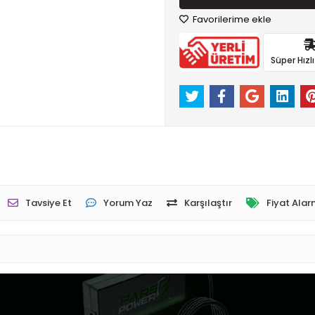
Favorilerime ekle
Süper Hızl
Tavsiye Et
Yorum Yaz
Karşılaştır
Fiyat Alar