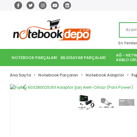
En Yenile
AĞ - NETW
NOTEBOOK PARÇALARI
BİLGİSAYAR PARÇALARI
KABLO ÜRÜ
Ana Sayfa
Notebook Parçaları
Notebook Adaptör
Fuj