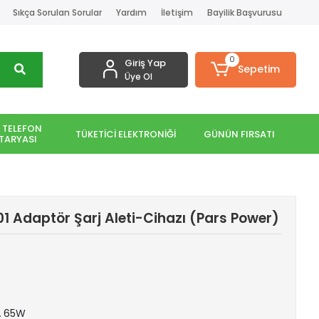
Sıkça Sorulan Sorular
Yardım
İletişim
Bayilik Başvurusu
0
Giriş Yap
Sepetim
Üye Ol
 TELEFON
TÜKETİCİ ELEKTRONİĞİ
GÜNÜN FIRSATI
TARYASI
1 Adaptör Şarj Aleti-Cihazı (Pars Power)
5A 65W