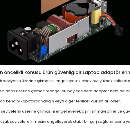
 öncelikli konusu ürün güvenliğidir.Laptop adaptörlerin
i bir seviyenin üzerine çıkmasını engelleyerek cihazınızı yüksek voltajda
 sınırların üzerine çıkmasını engeller, böylece hem adaptör hem de ba
a kendini kapatarak yangın veya diğer tehlikeli durumları önler.
 seviyelerin üzerine çıkmasını engelleyerek aşırı ısınmayı önler ve güven
 düşük seviyelere inmesini engelleyerek stabil bir şarj sağlanmasına ya