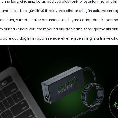
ına karşı cihazınızı korur, böylece elektronik bileşenlerin zarar gör
nslı elektriksel gürültüyü filtreleyerek cihazın düzgün çalışmasını sağl
ensörler, yüksek sıcaklık durumlarını algılayarak adaptörün kapanma
mlarında kendini koruma moduna alarak cihazın zarar görmesini önle
a göre güç dağılımını optimize ederek enerji verimliliğini artırır ve cih