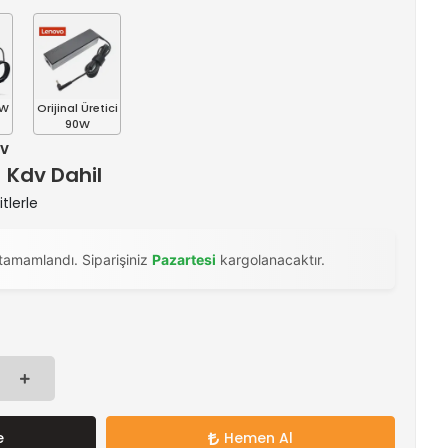
0W
Orijinal Üretici
90W
dv
) Kdv Dahil
tlerle
tamamlandı. Siparişiniz
Pazartesi
kargolanacaktır.
e
Hemen Al