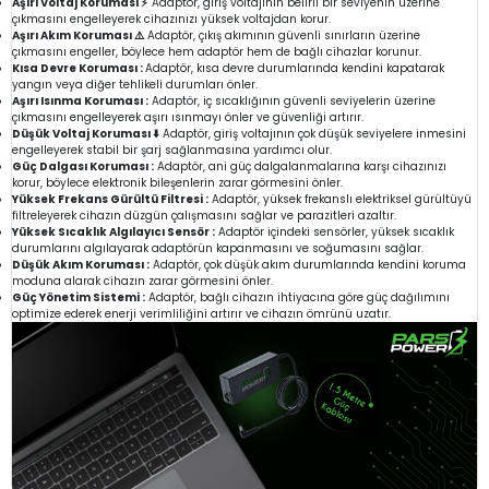
Aşırı Voltaj Koruması ⚡
Adaptör, giriş voltajının belirli bir seviyenin üzerine
çıkmasını engelleyerek cihazınızı yüksek voltajdan korur.
Aşırı Akım Koruması ⚠️
Adaptör, çıkış akımının güvenli sınırların üzerine
çıkmasını engeller, böylece hem adaptör hem de bağlı cihazlar korunur.
Kısa Devre Koruması :
Adaptör, kısa devre durumlarında kendini kapatarak
yangın veya diğer tehlikeli durumları önler.
Aşırı Isınma Koruması :
Adaptör, iç sıcaklığının güvenli seviyelerin üzerine
çıkmasını engelleyerek aşırı ısınmayı önler ve güvenliği artırır.
Düşük Voltaj Koruması ⬇️
Adaptör, giriş voltajının çok düşük seviyelere inmesini
engelleyerek stabil bir şarj sağlanmasına yardımcı olur.
Güç Dalgası Koruması :
Adaptör, ani güç dalgalanmalarına karşı cihazınızı
korur, böylece elektronik bileşenlerin zarar görmesini önler.
Yüksek Frekans Gürültü Filtresi :
Adaptör, yüksek frekanslı elektriksel gürültüyü
filtreleyerek cihazın düzgün çalışmasını sağlar ve parazitleri azaltır.
Yüksek Sıcaklık Algılayıcı Sensör :
Adaptör içindeki sensörler, yüksek sıcaklık
durumlarını algılayarak adaptörün kapanmasını ve soğumasını sağlar.
Düşük Akım Koruması :
Adaptör, çok düşük akım durumlarında kendini koruma
moduna alarak cihazın zarar görmesini önler.
Güç Yönetim Sistemi :
Adaptör, bağlı cihazın ihtiyacına göre güç dağılımını
optimize ederek enerji verimliliğini artırır ve cihazın ömrünü uzatır.