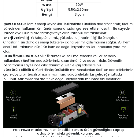
Watt
90W
Uç Tipi
5.50x2.50mm
Rengi
Siyah
Çevre Dostu :
Temiz enerji kaynakları kullanılarak üretilen adaptörlerimiz, üretim
sürecinden kullanım ömrünün sonuna kadar çevresel etkileri azaltır. Bu sayede,
karbon ayak izinizi azaltarak çevreye olan katkınızı artırabilirsiniz.
Enerji Verimliliği ⚡:
Adaptörlerimiz, yüksek enerji verimliliği ile öne çıkar.
Cihazlarınızın daha az enerji tüketerek daha verimli çalışmasını sağlar. Bu, hem
enerji faturalarınızı düşürür hem de doğal kaynakların korunmasına yardımcı
olur.
Uzun Ömürlü ve Güvenilir ⏳:
Yüksek kaliteli malzemeler ve ileri teknoloji
kullanılarak üretilen adaptörlerimiz, uzun ömürlü ve dayanıklıdır. Güvenilir
performansı sayesinde cihazlarınızı güvenle şarj edebilirsiniz.
Sürdürülebilirlik ♻️:
Geri dönüştürülebilir malzemelerden üretilen adaptörlerimiz,
çevre dostu bir tercih olmanın yanı sıra sürdürülebilir bir geleceğe katkıda
bulunur. Atık miktarını azaltır ve doğal kaynakların korunmasını destekler.
Pars Power markamızın en öncelikli konusu ürün güvenliğidir.Laptop
adaptörlerindeki güvenlik korumaları: