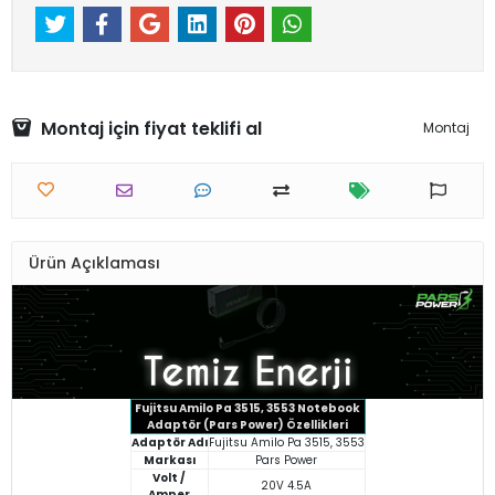
Montaj için fiyat teklifi al
Montaj
Ürün Açıklaması
Fujitsu Amilo Pa 3515, 3553 Notebook
Adaptör (Pars Power) Özellikleri
Adaptör Adı
Fujitsu Amilo Pa 3515, 3553
Markası
Pars Power
Volt /
20V 4.5A
Amper