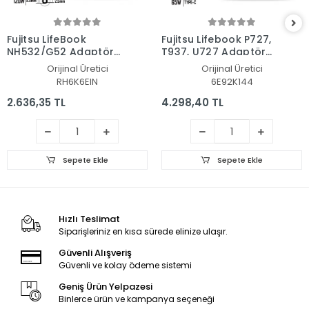
Fujitsu LifeBook
Fujitsu Lifebook P727,
NH532/G52 Adaptör
T937, U727 Adaptör
Şarj Aleti-Cihazı
Şarj Aleti-Cihazı
Orijinal Üretici
Orijinal Üretici
RH6K6EIN
6E92K144
2.636,35 TL
4.298,40 TL
Sepete Ekle
Sepete Ekle
Hızlı Teslimat
Siparişleriniz en kısa sürede elinize ulaşır.
Güvenli Alışveriş
Güvenli ve kolay ödeme sistemi
Geniş Ürün Yelpazesi
Binlerce ürün ve kampanya seçeneği