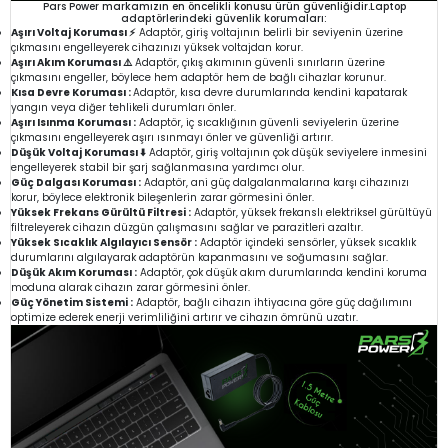
Pars Power markamızın en öncelikli konusu ürün güvenliğidir.Laptop
adaptörlerindeki güvenlik korumaları:
Aşırı Voltaj Koruması ⚡
Adaptör, giriş voltajının belirli bir seviyenin üzerine
çıkmasını engelleyerek cihazınızı yüksek voltajdan korur.
Aşırı Akım Koruması ⚠️
Adaptör, çıkış akımının güvenli sınırların üzerine
çıkmasını engeller, böylece hem adaptör hem de bağlı cihazlar korunur.
Kısa Devre Koruması :
Adaptör, kısa devre durumlarında kendini kapatarak
yangın veya diğer tehlikeli durumları önler.
Aşırı Isınma Koruması :
Adaptör, iç sıcaklığının güvenli seviyelerin üzerine
çıkmasını engelleyerek aşırı ısınmayı önler ve güvenliği artırır.
Düşük Voltaj Koruması ⬇️
Adaptör, giriş voltajının çok düşük seviyelere inmesini
engelleyerek stabil bir şarj sağlanmasına yardımcı olur.
Güç Dalgası Koruması :
Adaptör, ani güç dalgalanmalarına karşı cihazınızı
korur, böylece elektronik bileşenlerin zarar görmesini önler.
Yüksek Frekans Gürültü Filtresi :
Adaptör, yüksek frekanslı elektriksel gürültüyü
filtreleyerek cihazın düzgün çalışmasını sağlar ve parazitleri azaltır.
Yüksek Sıcaklık Algılayıcı Sensör :
Adaptör içindeki sensörler, yüksek sıcaklık
durumlarını algılayarak adaptörün kapanmasını ve soğumasını sağlar.
Düşük Akım Koruması :
Adaptör, çok düşük akım durumlarında kendini koruma
moduna alarak cihazın zarar görmesini önler.
Güç Yönetim Sistemi :
Adaptör, bağlı cihazın ihtiyacına göre güç dağılımını
optimize ederek enerji verimliliğini artırır ve cihazın ömrünü uzatır.