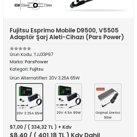
Fujitsu Esprimo Mobile D9500, V5505
Adaptör Şarj Aleti-Cihazı (Pars Power)
Ürün Kodu:
TJJ33P97
Marka:
ParsPower
Kategori:
Fujitsu
Ürün Alternatifleri: 20V 3.25A 65W
20V 4.5A 90W
Orijinal Üretici
20V 3.25A 65W
90W
$7,00
/ ( 334,32 TL ) + Kdv
$8,40
/ ( 401,18 TL ) Kdv Dahil