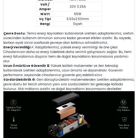
Volt /
20V 3.25A
Amper
Watt
65W
Uç Tipi
5.50x2.50mm
Rengi
Siyah
Çevre Dostu :
Temiz enerji kaynakları kullanılarak üretilen adaptörlerimiz, üretim
sürecinden kullanım ömrünün sonuna kadar çevresel etkileri azaltır. Bu sayede,
karbon ayak izinizi azaltarak çevreye olan katkınızı artırabilirsiniz.
Enerji Verimliliği ⚡:
Adaptörlerimiz, yüksek enerji verimliliği ile öne çıkar.
Cihazlarınızın daha az enerji tüketerek daha verimli çalışmasını sağlar. Bu, hem
enerji faturalarınızı düşürür hem de doğal kaynakların korunmasına yardımcı
olur.
Uzun Ömürlü ve Güvenilir ⏳:
Yüksek kaliteli malzemeler ve ileri teknoloji
kullanılarak üretilen adaptörlerimiz, uzun ömürlü ve dayanıklıdır. Güvenilir
performansı sayesinde cihazlarınızı güvenle şarj edebilirsiniz.
Sürdürülebilirlik ♻️:
Geri dönüştürülebilir malzemelerden üretilen adaptörlerimiz,
çevre dostu bir tercih olmanın yanı sıra sürdürülebilir bir geleceğe katkıda
bulunur. Atık miktarını azaltır ve doğal kaynakların korunmasını destekler.