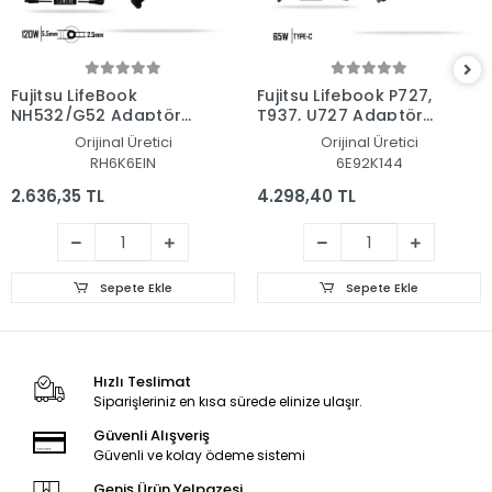
Fujitsu LifeBook
Fujitsu Lifebook P727,
NH532/G52 Adaptör
T937, U727 Adaptör
Şarj Aleti-Cihazı
Şarj Aleti-Cihazı
Orijinal Üretici
Orijinal Üretici
RH6K6EIN
6E92K144
2.636,35 TL
4.298,40 TL
Sepete Ekle
Sepete Ekle
Hızlı Teslimat
Siparişleriniz en kısa sürede elinize ulaşır.
Güvenli Alışveriş
Güvenli ve kolay ödeme sistemi
Geniş Ürün Yelpazesi