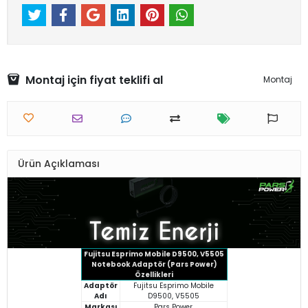
Montaj için fiyat teklifi al
Montaj
Ürün Açıklaması
Fujitsu Esprimo Mobile D9500, V5505
Notebook Adaptör (Pars Power)
Özellikleri
Adaptör
Fujitsu Esprimo Mobile
Adı
D9500, V5505
Markası
Pars Power