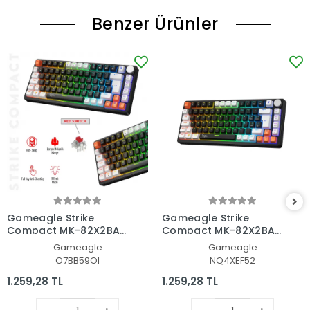
Benzer Ürünler
Gameagle Strike
Gameagle Strike
Compact MK-82X2BAR
Compact MK-82X2BAB
Mekanik Kablolu Işıklı
Mekanik Işıklı Oyuncu
Gameagle
Gameagle
Klavye
Klavye
O7BB59OI
NQ4XEF52
1.259,28 TL
1.259,28 TL