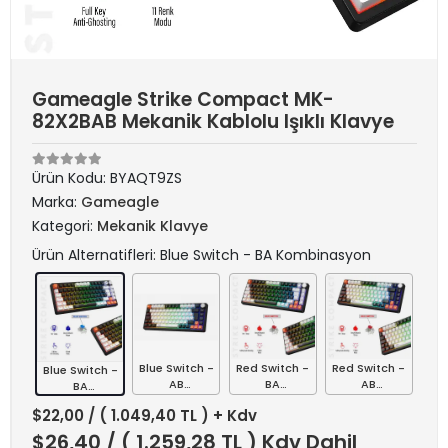
Gameagle Strike Compact MK-
82X2BAB Mekanik Kablolu Işıklı Klavye
Ürün Kodu:
BYAQT9ZS
Marka:
Gameagle
Kategori:
Mekanik Klavye
Ürün Alternatifleri: Blue Switch - BA Kombinasyon
Blue Switch -
Red Switch -
Red Switch -
Blue Switch -
AB
BA
AB
BA
Kombinasyon
Kombinasyon
Kombinasyon
Kombinasyon
$22,00
/ ( 1.049,40 TL ) + Kdv
$26,40
/ ( 1.259,28 TL ) Kdv Dahil