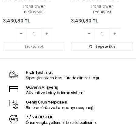
(Siyah TR)
(Siyah TR)
ParsPower
ParsPower
6P3D25BG
FY6BI93M
3.430,80 TL
3.430,80 TL
Stokta Yok
Sepete Ekle
Hızlı Teslimat
Siparişleriniz en kısa sürede elinize ulaşır.
Güvenli Alışveriş
Güvenli ve kolay ödeme sistemi
Geniş Ürün Yelpazesi
Binlerce ürün ve kampanya seçeneği
7 / 24 DESTEK
Öneri ve şikayetlerinizi bize iletebilirsiniz.