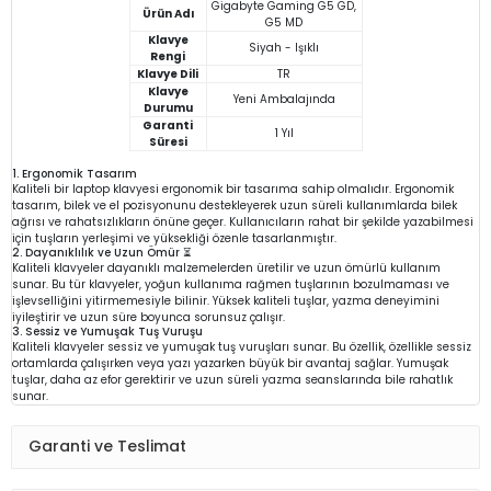
Gigabyte Gaming G5 GD,
Ürün Adı
G5 MD
Klavye
Siyah - Işıklı
Rengi
Klavye Dili
TR
Klavye
Yeni Ambalajında
Durumu
Garanti
1 Yıl
Süresi
1. Ergonomik Tasarım
Kaliteli bir laptop klavyesi ergonomik bir tasarıma sahip olmalıdır. Ergonomik
tasarım, bilek ve el pozisyonunu destekleyerek uzun süreli kullanımlarda bilek
ağrısı ve rahatsızlıkların önüne geçer. Kullanıcıların rahat bir şekilde yazabilmesi
için tuşların yerleşimi ve yüksekliği özenle tasarlanmıştır.
2. Dayanıklılık ve Uzun Ömür ⏳
Kaliteli klavyeler dayanıklı malzemelerden üretilir ve uzun ömürlü kullanım
sunar. Bu tür klavyeler, yoğun kullanıma rağmen tuşlarının bozulmaması ve
işlevselliğini yitirmemesiyle bilinir. Yüksek kaliteli tuşlar, yazma deneyimini
iyileştirir ve uzun süre boyunca sorunsuz çalışır.
3. Sessiz ve Yumuşak Tuş Vuruşu
Kaliteli klavyeler sessiz ve yumuşak tuş vuruşları sunar. Bu özellik, özellikle sessiz
ortamlarda çalışırken veya yazı yazarken büyük bir avantaj sağlar. Yumuşak
tuşlar, daha az efor gerektirir ve uzun süreli yazma seanslarında bile rahatlık
sunar.
Garanti ve Teslimat