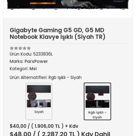
Gigabyte Gaming G5 GD, G5 MD
Notebook Klavye Işıklı (Siyah TR)
Ürün Kodu:
5233836L
Marka:
ParsPower
Kategori:
Msi
Ürün Alternatifleri: Rgb Işıklı - Siyah
Siyah
Rgb Işıklı -
Siyah
$40,00
/ ( 1.906,00 TL ) + Kdv
$48,00
/ ( 2.287,20 TL ) Kdv Dahil