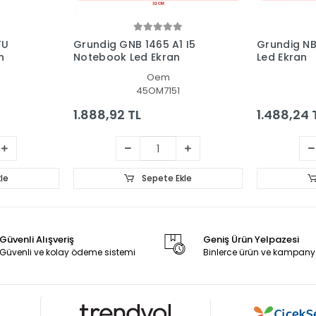
TU
Grundig GNB 1465 A1 I5
Grundig N
n
Notebook Led Ekran
Led Ekran
Oem
45OM7151
1.888,92 TL
1.488,24 
le
Sepete Ekle
Güvenli Alışveriş
Geniş Ürün Yelpazesi
Güvenli ve kolay ödeme sistemi
Binlerce ürün ve kampany