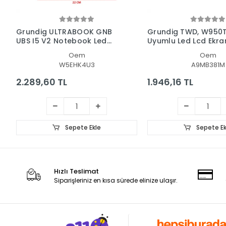
Grundig ULTRABOOK GNB
Grundig TWD, W950
UBS I5 V2 Notebook Led
Uyumlu Led Lcd Ekra
Ekran
Oem
Oem
W5EHK4U3
A9MB381M
2.289,60 TL
1.946,16 TL
Sepete Ekle
Sepete Ek
Hızlı Teslimat
Siparişleriniz en kısa sürede elinize ulaşır.