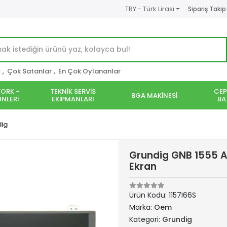
TRY - Türk Lirası
Sipariş Takip
r
,
Çok Satanlar
,
En Çok Oylananlar
ORK -
TEKNİK SERVİS
CEP
BGA MAKİNESİ
NLERİ
EKİPMANLARI
BA
ig
Grundig GNB 1555 A
Ekran
Ürün Kodu:
1157I66S
Marka:
Oem
Kategori:
Grundig