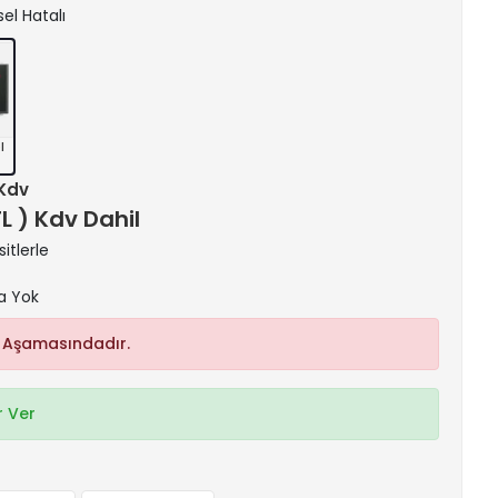
sel Hatalı
l
 Kdv
TL ) Kdv Dahil
itlerle
a Yok
 Aşamasındadır.
 Ver