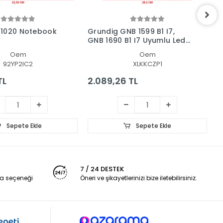
B1020 Notebook
Grundig GNB 1599 B1 I7,
G
GNB 1690 B1 I7 Uyumlu Led
G
Lcd Ekran
L
Oem
Oem
92YP2IC2
XLKKCZP1
TL
2.089,26 TL
1
Sepete Ekle
Sepete Ekle
7 / 24 DESTEK
a seçeneği
Öneri ve şikayetlerinizi bize iletebilirsiniz.