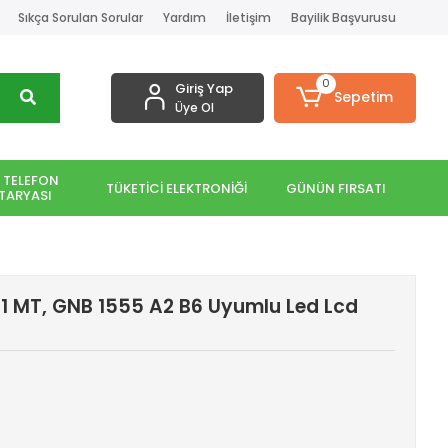
Sıkça Sorulan Sorular
Yardım
İletişim
Bayilik Başvurusu
0
Giriş Yap
Sepetim
Üye Ol
 TELEFON
TÜKETİCİ ELEKTRONİĞİ
GÜNÜN FIRSATI
TARYASI
1 MT, GNB 1555 A2 B6 Uyumlu Led Lcd