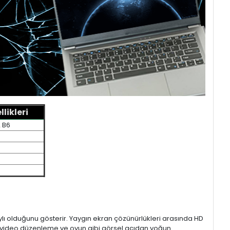
likleri
2 B6
aylı olduğunu gösterir. Yaygın ekran çözünürlükleri arasında HD
mı, video düzenleme ve oyun gibi görsel açıdan yoğun