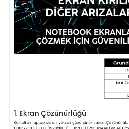
Grundi
Lc
Lcd E
1. Ekran Çözünürlüğü
Kaliteli bir laptop ekranı yüksek çözünürlük sunar. Çözünürlük,
(1366x768),Full HD (1920x1080),Quad HD (2560x1440) ve 4K Ultr