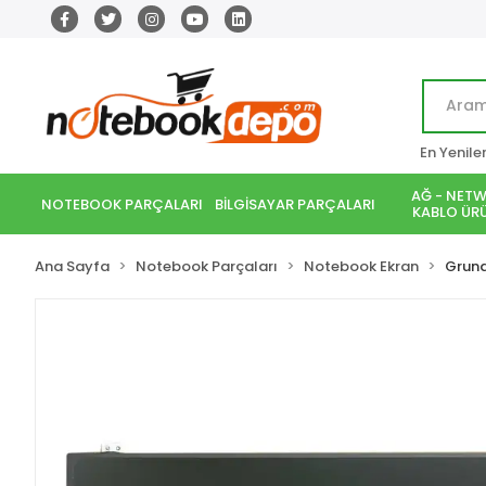
En Yenile
AĞ - NETW
NOTEBOOK PARÇALARI
BİLGİSAYAR PARÇALARI
KABLO ÜRÜ
Ana Sayfa
Notebook Parçaları
Notebook Ekran
Grund