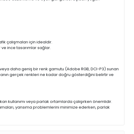
k çalışmaları için idealdir.
ir ve ince tasarımlar sağlar.
sRGB veya daha geniş bir renk gamutu (Adobe RGB, DCI-P3) sunan
anın gerçek renkleri ne kadar doğru gösterdiğini belirtir ve
 mekan kullanımı veya parlak ortamlarda çalışırken önemlidir.
lamaları, yansıma problemlerini minimize ederken, parlak