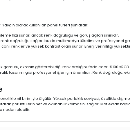
 Yaygın olarak kullanılan panel türleri şunlardır:
ileme hızı sunar, ancak renk doğruluğu ve görüş açıları sınırlıdır.
 renk doğruluğu sağlar, bu da multimedya tüketimi ve profesyonel grafi
 canlı renkler ve yüksek kontrast oranı sunar. Enerji verimliliği yüksekt
 Renk gamutu, ekranın gösterebildiği renk aralığını ifade eder. %100 
fik tasarımı gibi profesyonel işler için önemlidir. Renk doğruluğu, ekr
e
enellikle nit birimiyle ölçülür. Yüksek parlaklık seviyesi, özellikle dış
ltarak görüntülerin net ve okunabilir kalmasını sağlar. Mat ekran kap
 neden olabilir.