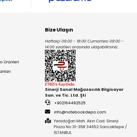
Bize Ulaşın
Haftaiçi 09:00 - 18:00 Cumartesi 09:00 -
ı
14:00 saatleri arasında ulaşabilirsiniz.
o Ürünleri
anları
Sinerji Sanal Mağazacılık Bilgisayar
San. ve Tic. Ltd. Şti
+902164492525
info@notebookdepo.com
Yenidoğan Mah. Akın Cad. Sinerji
Plaza No:31-35B 34652 Sancaktepe /
İSTANBUL