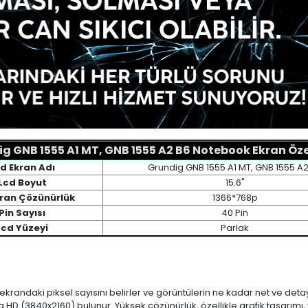
g GNB 1555 A1 MT, GNB 1555 A2 B6 Notebook Ekran Özel
d Ekran Adı
Grundig GNB 1555 A1 MT, GNB 1555 A
Lcd Boyut
15.6"
kran Çözünürlük
1366*768p
Pin Sayısı
40 Pin
Lcd Yüzeyi
Parlak
 ekrandaki piksel sayısını belirler ve görüntülerin ne kadar net ve det
a HD (3840x2160) bulunur. Yüksek çözünürlük, özellikle grafik tasarı