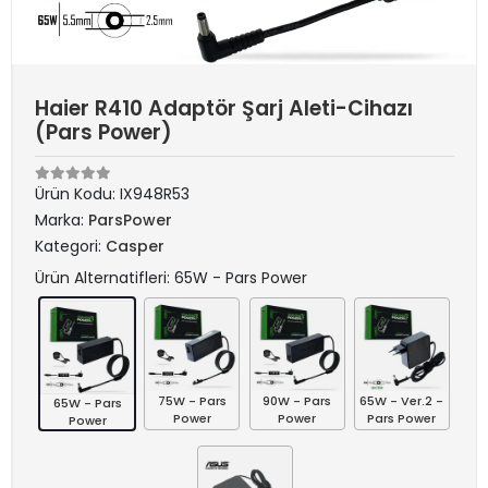
Haier R410 Adaptör Şarj Aleti-Cihazı
(Pars Power)
Ürün Kodu:
IX948R53
Marka:
ParsPower
Kategori:
Casper
Ürün Alternatifleri: 65W - Pars Power
75W - Pars
90W - Pars
65W - Ver.2 -
65W - Pars
Power
Power
Pars Power
Power