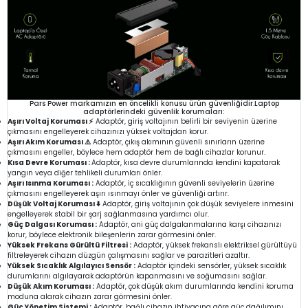
Pars Power markamızın en öncelikli konusu ürün güvenliğidir.Laptop
adaptörlerindeki güvenlik korumaları:
Aşırı Voltaj Koruması ⚡
Adaptör, giriş voltajının belirli bir seviyenin üzerine
çıkmasını engelleyerek cihazınızı yüksek voltajdan korur.
Aşırı Akım Koruması ⚠️
Adaptör, çıkış akımının güvenli sınırların üzerine
çıkmasını engeller, böylece hem adaptör hem de bağlı cihazlar korunur.
Kısa Devre Koruması :
Adaptör, kısa devre durumlarında kendini kapatarak
yangın veya diğer tehlikeli durumları önler.
Aşırı Isınma Koruması :
Adaptör, iç sıcaklığının güvenli seviyelerin üzerine
çıkmasını engelleyerek aşırı ısınmayı önler ve güvenliği artırır.
Düşük Voltaj Koruması ⬇️
Adaptör, giriş voltajının çok düşük seviyelere inmesini
engelleyerek stabil bir şarj sağlanmasına yardımcı olur.
Güç Dalgası Koruması :
Adaptör, ani güç dalgalanmalarına karşı cihazınızı
korur, böylece elektronik bileşenlerin zarar görmesini önler.
Yüksek Frekans Gürültü Filtresi :
Adaptör, yüksek frekanslı elektriksel gürültüyü
filtreleyerek cihazın düzgün çalışmasını sağlar ve parazitleri azaltır.
Yüksek Sıcaklık Algılayıcı Sensör :
Adaptör içindeki sensörler, yüksek sıcaklık
durumlarını algılayarak adaptörün kapanmasını ve soğumasını sağlar.
Düşük Akım Koruması :
Adaptör, çok düşük akım durumlarında kendini koruma
moduna alarak cihazın zarar görmesini önler.
Güç Yönetim Sistemi :
Adaptör, bağlı cihazın ihtiyacına göre güç dağılımını