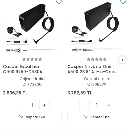
Casper Excalibur
Casper Nirvana One
G900.9750-D680A
A600 23.8" All-in-One
Adaptör Şarj Aleti-
Adaptör Şarj Aleti-
Orijinal Üretici
Orijinal Üretici
Cihazı
Cihazı
ZPTD2K3D
Q756B2DK
2.636,35 TL
3.782,59 TL
Sepete Ekle
Sepete Ekle