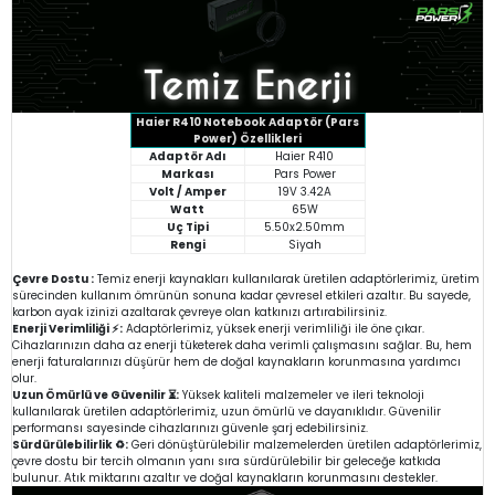
Haier R410 Notebook Adaptör (Pars
Power) Özellikleri
Adaptör Adı
Haier R410
Markası
Pars Power
Volt / Amper
19V 3.42A
Watt
65W
Uç Tipi
5.50x2.50mm
Rengi
Siyah
Çevre Dostu :
Temiz enerji kaynakları kullanılarak üretilen adaptörlerimiz, üretim
sürecinden kullanım ömrünün sonuna kadar çevresel etkileri azaltır. Bu sayede,
karbon ayak izinizi azaltarak çevreye olan katkınızı artırabilirsiniz.
Enerji Verimliliği ⚡:
Adaptörlerimiz, yüksek enerji verimliliği ile öne çıkar.
Cihazlarınızın daha az enerji tüketerek daha verimli çalışmasını sağlar. Bu, hem
enerji faturalarınızı düşürür hem de doğal kaynakların korunmasına yardımcı
olur.
Uzun Ömürlü ve Güvenilir ⏳:
Yüksek kaliteli malzemeler ve ileri teknoloji
kullanılarak üretilen adaptörlerimiz, uzun ömürlü ve dayanıklıdır. Güvenilir
performansı sayesinde cihazlarınızı güvenle şarj edebilirsiniz.
Sürdürülebilirlik ♻️:
Geri dönüştürülebilir malzemelerden üretilen adaptörlerimiz,
çevre dostu bir tercih olmanın yanı sıra sürdürülebilir bir geleceğe katkıda
bulunur. Atık miktarını azaltır ve doğal kaynakların korunmasını destekler.