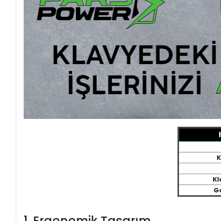
K
Kl
Ga
1. Ergonomik Tasarım