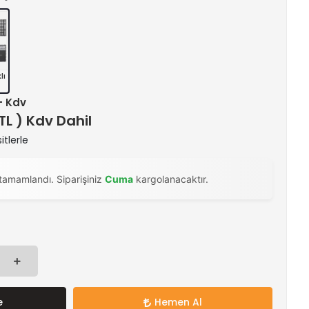
lı
 + Kdv
 TL ) Kdv Dahil
itlerle
tamamlandı. Siparişiniz
Cuma
kargolanacaktır.
e
Hemen Al