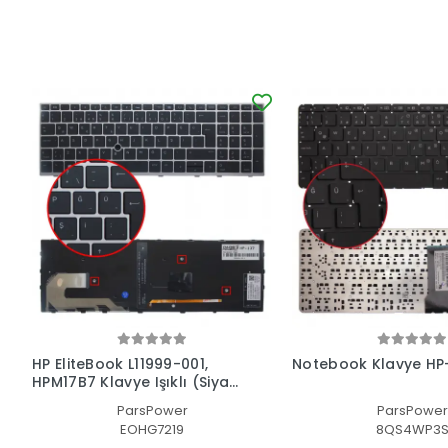
HP EliteBook L11999-001,
Notebook Klavye HP
HPM17B7 Klavye Işıklı (Siyah
TR)
ParsPower
ParsPower
EOHG7219
8QS4WP3