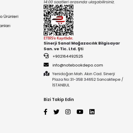
14:00 saatleri arasında ulaşabilirsiniz.
o Ürünleri
anları
Sinerji Sanal Mağazacılık Bilgisayar
San. ve Tic. Ltd. Şti
+902164492525
info@notebookdepo.com
Yenidoğan Mah. Akın Cad. Sinerji
Plaza No:31-35B 34652 Sancaktepe /
İSTANBUL
Bizi Takip Edin