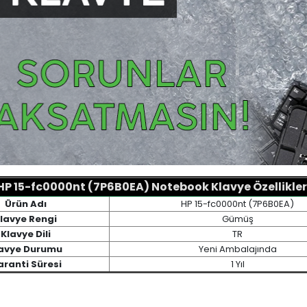
HP 15-fc0000nt (7P6B0EA) Notebook Klavye Özellikler
Ürün Adı
HP 15-fc0000nt (7P6B0EA)
lavye Rengi
Gümüş
Klavye Dili
TR
avye Durumu
Yeni Ambalajında
ranti Süresi
1 Yıl