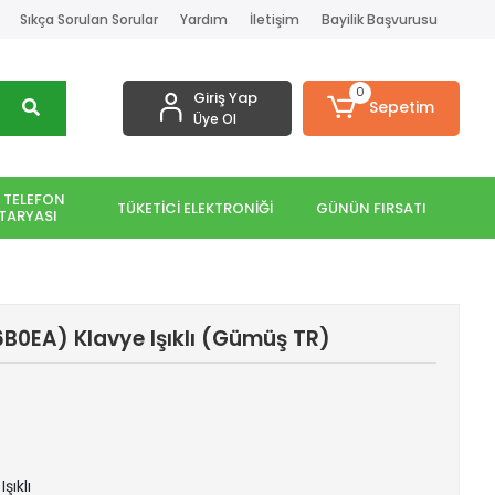
Sıkça Sorulan Sorular
Yardım
İletişim
Bayilik Başvurusu
0
Giriş Yap
Sepetim
Üye Ol
 TELEFON
TÜKETİCİ ELEKTRONİĞİ
GÜNÜN FIRSATI
TARYASI
B0EA) Klavye Işıklı (Gümüş TR)
şıklı