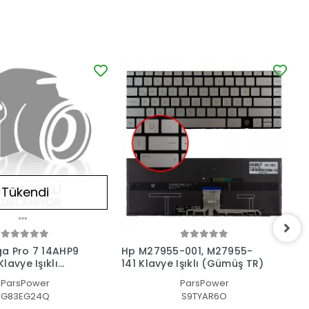
Tükendi
a Pro 7 14AHP9
Hp M27955-001, M27955-
H
lavye Işıklı
141 Klavye Işıklı (Gümüş TR)
1
ParsPower
ParsPower
G83EG24Q
S9TYAR6O