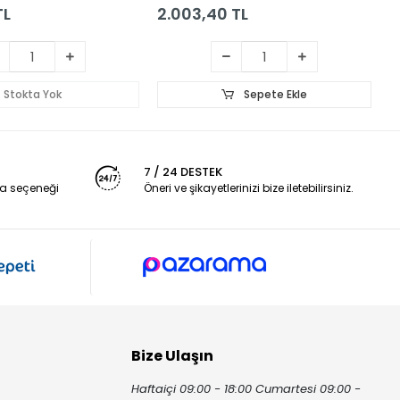
TL
2.003,40 TL
2
Stokta Yok
Sepete Ekle
7 / 24 DESTEK
a seçeneği
Öneri ve şikayetlerinizi bize iletebilirsiniz.
Bize Ulaşın
Haftaiçi 09:00 - 18:00 Cumartesi 09:00 -
ı