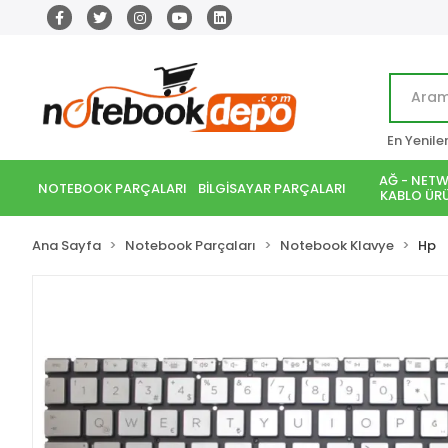
En Yenile
AĞ - NETW
NOTEBOOK PARÇALARI
BİLGİSAYAR PARÇALARI
KABLO ÜRÜ
Ana Sayfa
Notebook Parçaları
Notebook Klavye
Hp