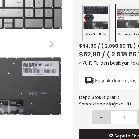
Siyah - Işıklı
Gümüş - Işık
$44,00
/ ( 2.098,80 TL )
$52,80
/ ( 2.518,56
470,13 TL 'den başlayan taks
Bugünkü kargo çıkışı 
Depo Stok Bilgileri :
Sancaktepe Mağaza : 10
Sepete Ekl