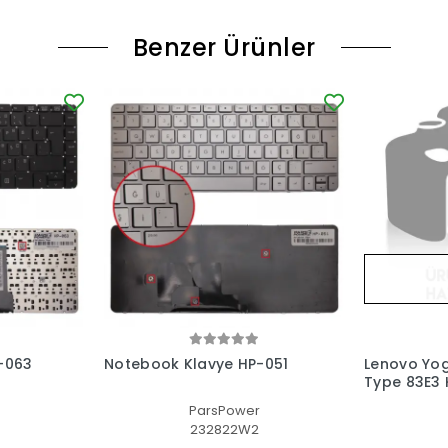
Benzer Ürünler
-063
Notebook Klavye HP-051
Lenovo Yog
Type 83E3 K
(Füme TR)
ParsPower
S
232822W2