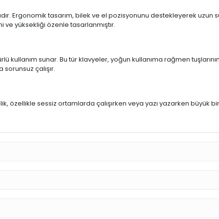
ıdır. Ergonomik tasarım, bilek ve el pozisyonunu destekleyerek uzun sür
mi ve yüksekliği özenle tasarlanmıştır.
rlü kullanım sunar. Bu tür klavyeler, yoğun kullanıma rağmen tuşlarının
a sorunsuz çalışır.
u
llik, özellikle sessiz ortamlarda çalışırken veya yazı yazarken büyük bi