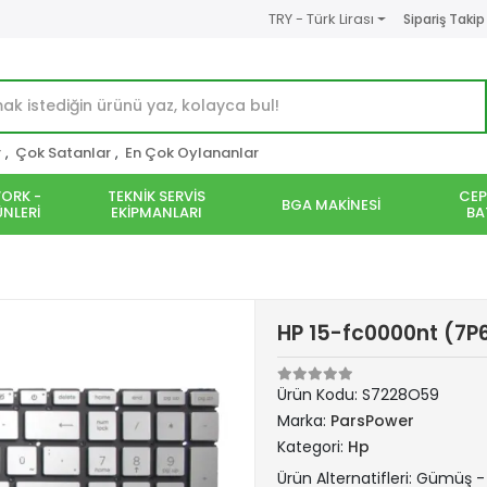
TRY - Türk Lirası
Sipariş Takip
r
,
Çok Satanlar
,
En Çok Oylananlar
ORK -
TEKNİK SERVİS
CEP
BGA MAKİNESİ
NLERİ
EKİPMANLARI
BA
HP 15-fc0000nt (7P6
Ürün Kodu:
S7228O59
Marka:
ParsPower
Kategori:
Hp
Ürün Alternatifleri: Gümüş - I