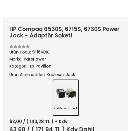
HP Compaq 6530S, 6715S, 6730S Power
Jack - Adaptör Soketi
Ürün Kodu:
9F16VDIO
Marka:
ParsPower
Kategori:
Hp Pavilion
Ürün Alternatifleri: Kablosuz Jack
Kablosuz Jack
$3,00
/ ( 143,28 TL ) + Kdv
$3,60
/ ( 171,94 TL ) Kdv Dahil