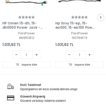
HP Omen 15-dh, 15-
Hp Envy 15-ep, 15-
dh0000 Power Jack -
ep000, 15-ep100 Power
Adaptör Soketi
Jack - Adaptör Soketi
ParsPower
ParsPower
4M3512EQ
NG794E73
1.031,62 TL
1.031,62 TL
Sepete Ekle
Sepete Ekle
Hızlı Teslimat
Siparişleriniz en kısa sürede elinize ulaşır.
Güvenli Alışveriş
Güvenli ve kolay ödeme sistemi