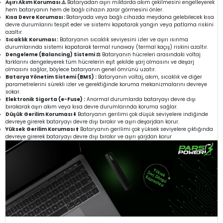
Aşırı Akım Koruması ⚠️
Bataryadan aşırı miktarda akım çekilmesini engelleyerek
hem bataryanın hem de bağlı cihazın zarar görmesini önler.
Kısa Devre Koruması :
Bataryada veya bağlı cihazda meydana gelebilecek kısa
devre durumlarını tespit eder ve sistemi kapatarak yangın veya patlama riskini
azaltır.
Sıcaklık Koruması :
Bataryanın sıcaklık seviyesini izler ve aşırı ısınma
durumlarında sistemi kapatarak termal runaway (termal kaçış) riskini azaltır.
Dengeleme (Balancing) Sistemi ⚖️
Bataryanın hücreleri arasındaki voltaj
farklarını dengeleyerek tüm hücrelerin eşit şekilde şarj olmasını ve deşarj
olmasını sağlar, böylece bataryanın genel ömrünü uzatır.
Batarya Yönetim Sistemi (BMS) :
Bataryanın voltaj, akım, sıcaklık ve diğer
parametrelerini sürekli izler ve gerektiğinde koruma mekanizmalarını devreye
sokar.
Elektronik Sigorta (e-Fuse) :
Anormal durumlarda bataryayı devre dışı
bırakarak aşırı akım veya kısa devre durumlarında koruma sağlar.
Düşük Gerilim Koruması ⬇️
Bataryanın gerilimi çok düşük seviyelere indiğinde
devreye girerek bataryayı devre dışı bırakır ve aşırı deşarjdan korur.
Yüksek Gerilim Koruması ⬆️
Bataryanın gerilimi çok yüksek seviyelere çıktığında
devreye girerek bataryayı devre dışı bırakır ve aşırı şarjdan korur