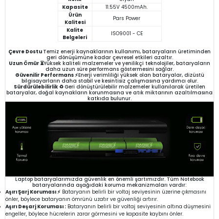
Kapasite
11.55V 4500mAh.
Ürün
Pars Power
Kalitesi
Kalite
ISO9001 - CE
Belgeleri
Çevre Dostu
Temiz enerji kaynaklarının kullanımı, bataryaların üretiminden
geri dönüşümüne kadar çevresel etkileri azaltır.
Uzun Ömür ⏳
Yüksek kaliteli malzemeler ve yenilikçi teknolojiler, bataryaların
daha uzun süre performans göstermesini sağlar.
Güvenilir Performans ⚡
Enerji verimliliği yüksek olan bataryalar, dizüstü
bilgisayarların daha stabil ve kesintisiz çalışmasına yardımcı olur.
Sürdürülebilirlik ♻️
Geri dönüştürülebilir malzemeler kullanılarak üretilen
bataryalar, doğal kaynakların korunmasına ve atık miktarının azaltılmasına
katkıda bulunur.
Laptop bataryalarımızda güvenlik en önemli şartımızdır. Tüm Notebook
bataryalarında aşağıdaki koruma mekanizmaları vardır:
Aşırı Şarj Koruması ⚡
Bataryanın belirli bir voltaj seviyesinin üzerine çıkmasını
önler, böylece bataryanın ömrünü uzatır ve güvenliği artırır.
Aşırı Deşarj Koruması :
Bataryanın belirli bir voltaj seviyesinin altına düşmesini
engeller, böylece hücrelerin zarar görmesini ve kapasite kaybını önler.