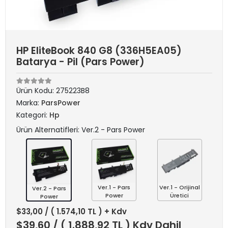
HP EliteBook 840 G8 (336H5EA05)
Batarya - Pil (Pars Power)
Ürün Kodu:
275223B8
Marka:
ParsPower
Kategori:
Hp
Ürün Alternatifleri: Ver.2 - Pars Power
Ver.1 - Pars
Ver.1 - Orijinal
Ver.2 - Pars
Power
Üretici
Power
$33,00
/ ( 1.574,10 TL ) + Kdv
$39,60
/ ( 1.888,92 TL ) Kdv Dahil