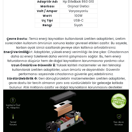
Adaptör Adı
Hp EliteBook 860 G10
Markası
Orijinal Üretici
Volt / Amper
Varyasyonlu
Watt
100W
Uç Tipi
USB-C
Rengi
Siyah
Çevre Dostu :
Temiz enerji kaynakları kullanılarak üretilen adaptörleri, üretim
sürecinden kullanım ömrünün sonuna kadar çevresel etkileri azaltır. Bu sayede,
karbon ayak izinizi azaltarak çevreye olan katkınızı artırabilirsiniz.
Enerji Verimliliği ⚡:
Adaptörler, yüksek enerji verimliliği ile öne çıkar. Cihazlarınızın
daha az enerji tüketerek daha verimli çalışmasını sağlar. Bu, hem enerji
faturalarınızı düşürür hem de doğal kaynakların korunmasına yardımcı olur.
Uzun Ömürlü ve Güvenilir ⏳:
Yüksek kaliteli malzemeler ve ileri teknoloji
kullanılarak üretilen adaptörler, uzun ömürlü ve dayanıklıdır. Güvenilir
performansı sayesinde cihazlarınızı güvenle şarj edebilirsiniz.
Sürdürülebilirlik ♻️:
Geri dönüştürülebilir malzemelerden üretilen adaptörler,
çevre dostu bir tercih olmanın yanı sıra sürdürülebilir bir geleceğe katkıda
bulunur. Atık miktarını azaltır ve doğal kaynakların korunmasını destekler.