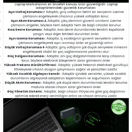
Laptop Markalarının en öncelikli konusu ürün güvenliğidir. Laptop
adaptörlerindeki güvenlik korumaları:
Aşırı Voltaj Koruması ⚡
Adaptör, giriş voltajının belirli bir seviyenin üzerine
çıkmasını engelleyerek cihazınızı yüksek voltajdan korur.
Aşırı Akım Koruması ⚠️
Adaptör, çıkış akımının güvenli sınırların üzerine
çıkmasını engeller, böylece hem adaptör hem de bağlı cihazlar korunur.
Kısa Devre Koruması :
Adaptör, kısa devre durumlarında kendini kapatarak
yangın veya diğer tehlikeli durumları önler.
Aşırı Isınma Koruması :
Adaptör, iç sıcaklığının güvenli seviyelerin üzerine
çıkmasını engelleyerek aşırı ısınmayı önler ve güvenliği artırır.
Düşük Voltaj Koruması ⬇️
Adaptör, giriş voltajının çok düşük seviyelere inmesini
engelleyerek stabil bir şarj sağlanmasına yardımcı olur.
Güç Dalgası Koruması :
Adaptör, ani güç dalgalanmalarına karşı cihazınızı
korur, böylece elektronik bileşenlerin zarar görmesini önler.
Yüksek Frekans Gürültü Filtresi :
Adaptör, yüksek frekanslı elektriksel gürültüyü
filtreleyerek cihazın düzgün çalışmasını sağlar ve parazitleri azaltır.
Yüksek Sıcaklık Algılayıcı Sensör :
Adaptör içindeki sensörler, yüksek sıcaklık
durumlarını algılayarak adaptörün kapanmasını ve soğumasını sağlar.
Düşük Akım Koruması :
Adaptör, çok düşük akım durumlarında kendini koruma
moduna alarak cihazın zarar görmesini önler.
Güç Yönetim Sistemi :
Adaptör, bağlı cihazın ihtiyacına göre güç dağılımını
optimize ederek enerji verimliliğini artırır ve cihazın ömrünü uzatır.