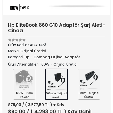
Hp EliteBook 860 G10 Adaptör Şarj Aleti-
Cihazı
Ürün Kodu:
K4OAUUZ3
Marka:
Orijinal Üretici
Kategori:
Hp - Compaq Orijinal Adaptör
Ürün Alternatifleri: 100W - Orijinal Üretici
100W - Pars
130W - Orijinal
100W - Orijinal
Power
Üretici
Üretici
$75,00
/ ( 3.577,50 TL ) + Kdv
$90,00
/ ( 4.293,00 TL ) Kdv Dahil