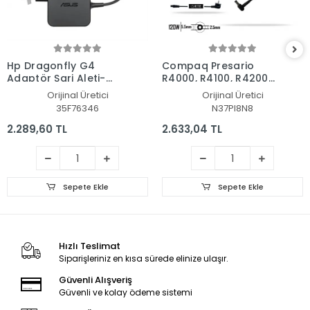
Hp Dragonfly G4
Compaq Presario
Adaptör Şarj Aleti-
R4000, R4100, R4200
Cihazı
Adaptör Şarj Aleti-
Orijinal Üretici
Orijinal Üretici
Cihazı
35F76346
N37PI8N8
2.289,60 TL
2.633,04 TL
Sepete Ekle
Sepete Ekle
Hızlı Teslimat
Siparişleriniz en kısa sürede elinize ulaşır.
Güvenli Alışveriş
Güvenli ve kolay ödeme sistemi