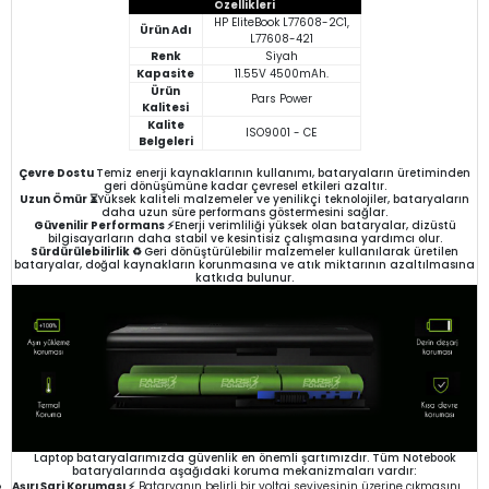
Özellikleri
HP EliteBook L77608-2C1,
Ürün Adı
L77608-421
Renk
Siyah
Kapasite
11.55V 4500mAh.
Ürün
Pars Power
Kalitesi
Kalite
ISO9001 - CE
Belgeleri
Çevre Dostu
Temiz enerji kaynaklarının kullanımı, bataryaların üretiminden
geri dönüşümüne kadar çevresel etkileri azaltır.
Uzun Ömür ⏳
Yüksek kaliteli malzemeler ve yenilikçi teknolojiler, bataryaların
daha uzun süre performans göstermesini sağlar.
Güvenilir Performans ⚡
Enerji verimliliği yüksek olan bataryalar, dizüstü
bilgisayarların daha stabil ve kesintisiz çalışmasına yardımcı olur.
Sürdürülebilirlik ♻️
Geri dönüştürülebilir malzemeler kullanılarak üretilen
bataryalar, doğal kaynakların korunmasına ve atık miktarının azaltılmasına
katkıda bulunur.
Laptop bataryalarımızda güvenlik en önemli şartımızdır. Tüm Notebook
bataryalarında aşağıdaki koruma mekanizmaları vardır:
Aşırı Şarj Koruması ⚡
Bataryanın belirli bir voltaj seviyesinin üzerine çıkmasını