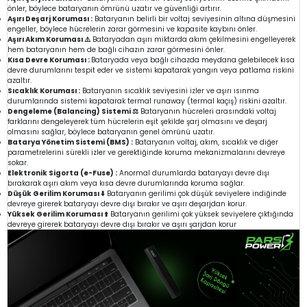
önler, böylece bataryanın ömrünü uzatır ve güvenliği artırır.
Aşırı Deşarj Koruması :
Bataryanın belirli bir voltaj seviyesinin altına düşmesini
engeller, böylece hücrelerin zarar görmesini ve kapasite kaybını önler.
Aşırı Akım Koruması ⚠️
Bataryadan aşırı miktarda akım çekilmesini engelleyerek
hem bataryanın hem de bağlı cihazın zarar görmesini önler.
Kısa Devre Koruması :
Bataryada veya bağlı cihazda meydana gelebilecek kısa
devre durumlarını tespit eder ve sistemi kapatarak yangın veya patlama riskini
azaltır.
Sıcaklık Koruması :
Bataryanın sıcaklık seviyesini izler ve aşırı ısınma
durumlarında sistemi kapatarak termal runaway (termal kaçış) riskini azaltır.
Dengeleme (Balancing) Sistemi ⚖️
Bataryanın hücreleri arasındaki voltaj
farklarını dengeleyerek tüm hücrelerin eşit şekilde şarj olmasını ve deşarj
olmasını sağlar, böylece bataryanın genel ömrünü uzatır.
Batarya Yönetim Sistemi (BMS) :
Bataryanın voltaj, akım, sıcaklık ve diğer
parametrelerini sürekli izler ve gerektiğinde koruma mekanizmalarını devreye
sokar.
Elektronik Sigorta (e-Fuse) :
Anormal durumlarda bataryayı devre dışı
bırakarak aşırı akım veya kısa devre durumlarında koruma sağlar.
Düşük Gerilim Koruması ⬇️
Bataryanın gerilimi çok düşük seviyelere indiğinde
devreye girerek bataryayı devre dışı bırakır ve aşırı deşarjdan korur.
Yüksek Gerilim Koruması ⬆️
Bataryanın gerilimi çok yüksek seviyelere çıktığında
devreye girerek bataryayı devre dışı bırakır ve aşırı şarjdan korur