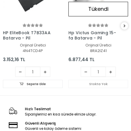
Tükendi
HP EliteBook T7B33AA
Hp Victus Gaming 15-
Batarya - Pil
fa Batarya - Pil
Orijinal Üretici
Orijinal Üretici
4N4TCD4P
8RA2IZ41
3.152,16 TL
6.877,44 TL
Sepete Ekle
Stokta Yok
Hızlı Teslimat
Siparişleriniz en kısa sürede elinize ulaşır.
Güvenli Alışveriş
Güvenli ve kolay ödeme sistemi