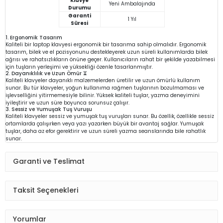
Klavye
Yeni Ambalajında
Durumu
Garanti
1 Yıl
Süresi
1. Ergonomik Tasarım
Kaliteli bir laptop klavyesi ergonomik bir tasarıma sahip olmalıdır. Ergonomik
tasarım, bilek ve el pozisyonunu destekleyerek uzun süreli kullanımlarda bilek
ağrısı ve rahatsızlıkların önüne geçer. Kullanıcıların rahat bir şekilde yazabilmesi
için tuşların yerleşimi ve yüksekliği özenle tasarlanmıştır.
2. Dayanıklılık ve Uzun Ömür ⏳
Kaliteli klavyeler dayanıklı malzemelerden üretilir ve uzun ömürlü kullanım
sunar. Bu tür klavyeler, yoğun kullanıma rağmen tuşlarının bozulmaması ve
işlevselliğini yitirmemesiyle bilinir. Yüksek kaliteli tuşlar, yazma deneyimini
iyileştirir ve uzun süre boyunca sorunsuz çalışır.
3. Sessiz ve Yumuşak Tuş Vuruşu
Kaliteli klavyeler sessiz ve yumuşak tuş vuruşları sunar. Bu özellik, özellikle sessiz
ortamlarda çalışırken veya yazı yazarken büyük bir avantaj sağlar. Yumuşak
tuşlar, daha az efor gerektirir ve uzun süreli yazma seanslarında bile rahatlık
sunar.
Garanti ve Teslimat
Taksit Seçenekleri
Yorumlar