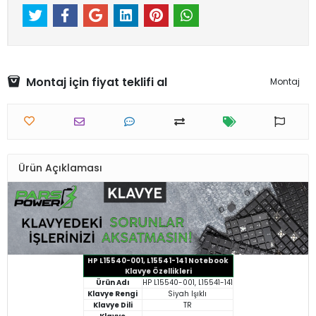
Montaj için fiyat teklifi al
Montaj
Ürün Açıklaması
HP L15540-001, L15541-141 Notebook
Klavye Özellikleri
Ürün Adı
HP L15540-001, L15541-141
Klavye Rengi
Siyah Işıklı
Klavye Dili
TR