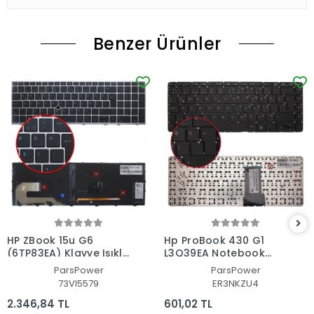
Benzer Ürünler
HP ZBook 15u G6
Hp ProBook 430 G1
(6TP83EA) Klavye Işıklı
L3Q39EA Notebook
(Siyah TR)
Klavye (Siyah TR)
ParsPower
ParsPower
73VI5579
ER3NKZU4
2.346,84 TL
601,02 TL