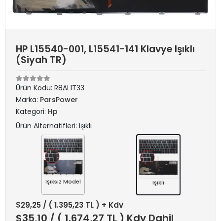
HP L15540-001, L15541-141 Klavye Işıklı
(Siyah TR)
Ürün Kodu:
R8AL1T33
Marka:
ParsPower
Kategori:
Hp
Ürün Alternatifleri: Işıklı
Işıksız Model
Işıklı
$29,25
/ ( 1.395,23 TL ) + Kdv
$35,10
/ ( 1.674,27 TL ) Kdv Dahil